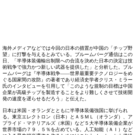
海外メディアなどでは今回の日本の措置が中国の「チップ野
望」に打撃を与えるとみている。ブルームバーグ通信はこの
日、「半導体装備輸出制限への合流を決めた日本の決定は技
術戦争で強力かつ新しい武器を提供した」と分析した。ブル
ームバーグは『半導体戦争――世界最重要テクノロジーをめ
ぐる国家間の攻防』の著者であり経済史学者クリス・ミラー
氏のインタビューを引用して「このような規制の目標は中国
企業が高級チップを製造することをより難しくさせて技術開
発の速度を遅らせるだろう」と伝えた。
日本は米国・オランダとともに半導体装備強国に挙げられ
る。東京エレクトロン（日本）とＡＳＭＬ（オランダ）、ア
プライド・マテリアルズ（米国）など５大半導体装備企業が
世界市場の７９．５％を占めている。人工知能（ＡＩ）など