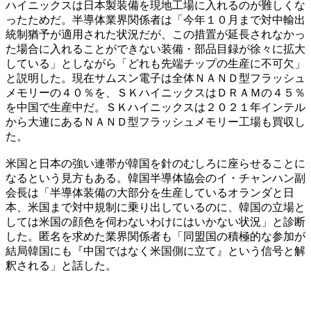
ハイニックスは日本製装備を現地工場に入れるのが難しくな
ったためだ。半導体業界関係者は「今年１０月まで対中輸出
統制猶予が適用された状況だが、この措置が延長されなかっ
た場合に入れることができない装備・部品目録が徐々に拡大
している」としながら「どれも先端チップの生産に不可欠」
と説明した。現在サムスン電子は全体ＮＡＮＤ型フラッシュ
メモリーの４０％を、ＳＫハイニックスはＤＲＡＭの４５％
を中国で生産中だ。ＳＫハイニックスは２０２１年インテル
から大連にあるＮＡＮＤ型フラッシュメモリー工場も買収し
た。
米国と日本の強い連帯が韓国を針のむしろに座らせることに
なるという見方もある。韓国半導体協会のイ・チャンハン副
会長は「半導体装備の大部分を生産しているオランダと日
本、米国まで対中規制に乗り出しているのに、韓国の立場と
しては米国の顔色を伺わないわけにはいかない状況」と診断
した。匿名を求めた業界関係者も「同盟国の積極的な参加が
結局韓国にも『中国ではなく米国側に立て』という信号と解
釈される」と話した。