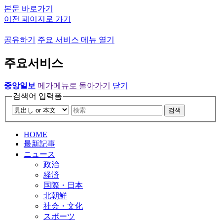
본문 바로가기
이전 페이지로 가기
공유하기
주요 서비스 메뉴 열기
주요서비스
중앙일보
메가메뉴로 돌아가기
닫기
검색어 입력폼
검색
HOME
最新記事
ニュース
政治
経済
国際・日本
北朝鮮
社会・文化
スポーツ