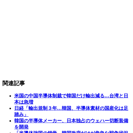
関連記事
米国の中国半導体制裁で韓国だけ輸出減る…台湾と日
本は急増
日経「輸出規制３年…韓国、半導体素材の国産化は足
踏み」
韓国の半導体メーカー、日本独占のウェハー切断装備
を開発