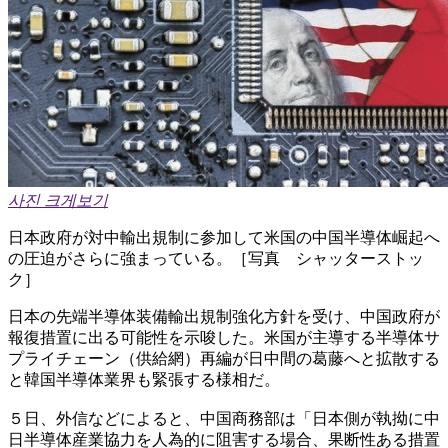
사진 크게보기
日本政府が対中輸出規制に参加して米国の中国半導体崛起へ
の圧迫がさらに強まっている。［写真 シャッターストッ
ク］
日本の先端半導体装備輸出規制強化方針を受け、中国政府が
報復措置に出る可能性を示唆した。米国が主導する半導体サ
プライチェーン（供給網）再編が日中間の葛藤へと拡散する
と韓国半導体業界も緊張する様相だ。
５日、外信などによると、中国商務部は「日本側が執拗に中
日半導体産業協力を人為的に阻害する場合、果断性ある措置