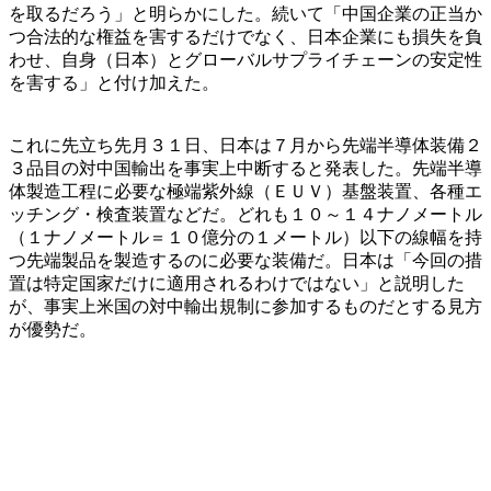
を取るだろう」と明らかにした。続いて「中国企業の正当か
つ合法的な権益を害するだけでなく、日本企業にも損失を負
わせ、自身（日本）とグローバルサプライチェーンの安定性
を害する」と付け加えた。
これに先立ち先月３１日、日本は７月から先端半導体装備２
３品目の対中国輸出を事実上中断すると発表した。先端半導
体製造工程に必要な極端紫外線（ＥＵＶ）基盤装置、各種エ
ッチング・検査装置などだ。どれも１０～１４ナノメートル
（１ナノメートル＝１０億分の１メートル）以下の線幅を持
つ先端製品を製造するのに必要な装備だ。日本は「今回の措
置は特定国家だけに適用されるわけではない」と説明した
が、事実上米国の対中輸出規制に参加するものだとする見方
が優勢だ。