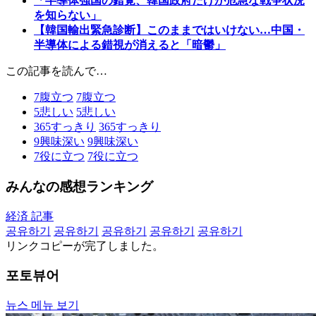
「半導体強国の錯覚、韓国政府だけが危急な戦争状況
を知らない」
【韓国輸出緊急診断】このままではいけない…中国・
半導体による錯視が消えると「暗鬱」
この記事を読んで…
7
腹立つ
7
腹立つ
5
悲しい
5
悲しい
365
すっきり
365
すっきり
9
興味深い
9
興味深い
7
役に立つ
7
役に立つ
みんなの感想ランキング
経済 記事
공유하기
공유하기
공유하기
공유하기
공유하기
リンクコピーが完了しました。
포토뷰어
뉴스 메뉴 보기