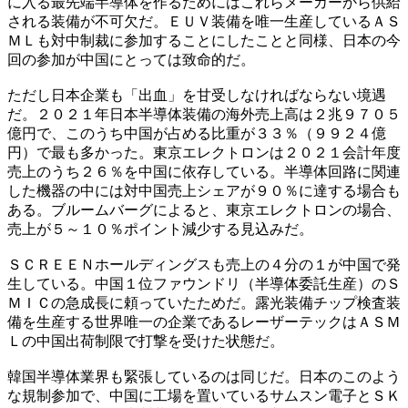
に入る最先端半導体を作るためにはこれらメーカーから供給
される装備が不可欠だ。ＥＵＶ装備を唯一生産しているＡＳ
ＭＬも対中制裁に参加することにしたことと同様、日本の今
回の参加が中国にとっては致命的だ。
ただし日本企業も「出血」を甘受しなければならない境遇
だ。２０２１年日本半導体装備の海外売上高は２兆９７０５
億円で、このうち中国が占める比重が３３％（９９２４億
円）で最も多かった。東京エレクトロンは２０２１会計年度
売上のうち２６％を中国に依存している。半導体回路に関連
した機器の中には対中国売上シェアが９０％に達する場合も
ある。ブルームバーグによると、東京エレクトロンの場合、
売上が５～１０％ポイント減少する見込みだ。
ＳＣＲＥＥＮホールディングスも売上の４分の１が中国で発
生している。中国１位ファウンドリ（半導体委託生産）のＳ
ＭＩＣの急成長に頼っていたためだ。露光装備チップ検査装
備を生産する世界唯一の企業であるレーザーテックはＡＳＭ
Ｌの中国出荷制限で打撃を受けた状態だ。
韓国半導体業界も緊張しているのは同じだ。日本のこのよう
な規制参加で、中国に工場を置いているサムスン電子とＳＫ