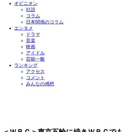
オピニオン
社説
コラム
日本関係のコラム
エンタメ
ドラマ
音楽
映画
アイドル
芸能一般
ランキング
アクセス
コメント
みんなの感想
＜ＷＢＣ＞東京五輪に続きＷＢＣでも