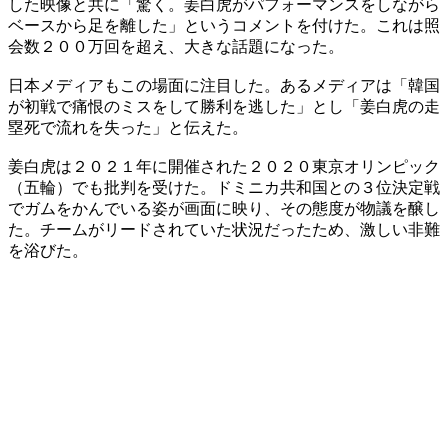
した映像と共に「驚く。姜白虎がパフォーマンスをしながら
ベースから足を離した」というコメントを付けた。これは照
会数２００万回を超え、大きな話題になった。
日本メディアもこの場面に注目した。あるメディアは「韓国
が初戦で痛恨のミスをして勝利を逃した」とし「姜白虎の走
塁死で流れを失った」と伝えた。
姜白虎は２０２１年に開催された２０２０東京オリンピック
（五輪）でも批判を受けた。ドミニカ共和国との３位決定戦
でガムをかんでいる姿が画面に映り、その態度が物議を醸し
た。チームがリードされていた状況だったため、激しい非難
を浴びた。