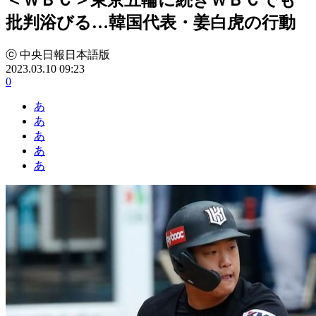
批判浴びる…韓国代表・姜白虎の行動
ⓒ 中央日報日本語版
2023.03.10 09:23
0
あ
あ
あ
あ
あ