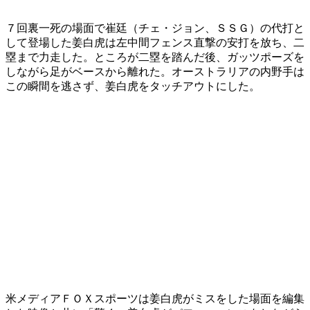
７回裏一死の場面で崔廷（チェ・ジョン、ＳＳＧ）の代打と
して登場した姜白虎は左中間フェンス直撃の安打を放ち、二
塁まで力走した。ところが二塁を踏んだ後、ガッツポーズを
しながら足がベースから離れた。オーストラリアの内野手は
この瞬間を逃さず、姜白虎をタッチアウトにした。
米メディアＦＯＸスポーツは姜白虎がミスをした場面を編集