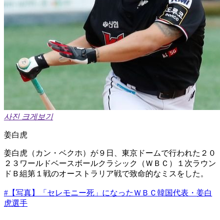
사진 크게보기
姜白虎
姜白虎（カン・ベクホ）が９日、東京ドームで行われた２０
２３ワールドベースボールクラシック（ＷＢＣ）１次ラウン
ドＢ組第１戦のオーストラリア戦で致命的なミスをした。
#【写真】「セレモニー死」になったＷＢＣ韓国代表・姜白
虎選手