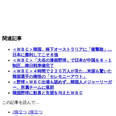
関連記事
＜ＷＢＣ＞韓国、格下オーストラリアに「衝撃敗」…
日本に勝利してこそ８強
＜ＷＢＣ＞「大谷の漫画野球」で日本が中国を８－１
制圧…韓日戦準備完了
＜ＷＢＣ＞４時間で２２０万人が見た…米国も驚いた
韓国選手の痛恨の「セレモニーアウト」
＜野球＞ＷＢＣ出場も認めず…韓国人メジャーリーガ
ー、所属チームに落胆
韓国野球に歓喜と失望を与えたＷＢＣ
この記事を読んで…
2
腹立つ
2
腹立つ