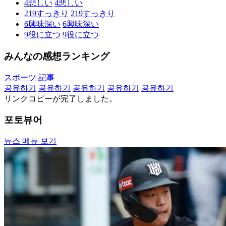
4
悲しい
4
悲しい
219
すっきり
219
すっきり
6
興味深い
6
興味深い
9
役に立つ
9
役に立つ
みんなの感想ランキング
スポーツ 記事
공유하기
공유하기
공유하기
공유하기
공유하기
リンクコピーが完了しました。
포토뷰어
뉴스 메뉴 보기