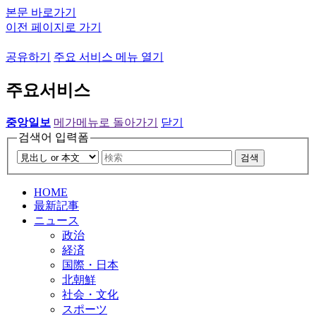
본문 바로가기
이전 페이지로 가기
공유하기
주요 서비스 메뉴 열기
주요서비스
중앙일보
메가메뉴로 돌아가기
닫기
검색어 입력폼
검색
HOME
最新記事
ニュース
政治
経済
国際・日本
北朝鮮
社会・文化
スポーツ