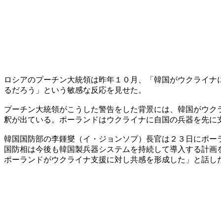
ロシアのプーチン大統領は昨年１０月、「韓国がウクライナ
るだろう」という敏感な反応を見せた。
プーチン大統領がこうした警告をした背景には、韓国がウク
釈が出ている。ポーランドはウクライナに自国の兵器を先に
韓国国防部の李鍾燮（イ・ジョンソプ）長官は２３日にポー
国防相は今後も韓国製兵器システムを持続して導入する計画
ポーランドがウクライナ支援に対し共感を形成した」と話し