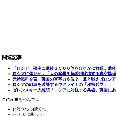
関連記事
「ロシア、夜中に遺体２５００体をひそかに移送…遺体
ロシアに焦りか…「人の臓器を無差別破壊する真空爆弾
元特戦司令官「韓国の軍事力６位？ 北と戦えばロシア
ロシアの戦車を破壊するウクライナの「秘密兵器」
ゼレンスキー大統領「ロシアに対抗する兵器、韓国にあ
この記事を読んで…
14
腹立つ
14
腹立つ
0
悲しい
0
悲しい