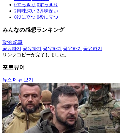
0
すっきり
0
すっきり
2
興味深い
2
興味深い
0
役に立つ
0
役に立つ
みんなの感想ランキング
政治 記事
공유하기
공유하기
공유하기
공유하기
공유하기
リンクコピーが完了しました。
포토뷰어
뉴스 메뉴 보기