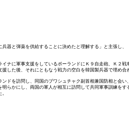
に兵器と弾薬を供給することに決めたと理解する」と主張し、
ライナに軍事支援をしているポーランドにＫ９自走砲、Ｋ２戦
支援した後、それにともなう戦力の空白を韓国製兵器で埋め合
ランドを訪問し、同国のブワシュチャク副首相兼国防相と会い
を明らかにし、両国の軍人が相互に訪問して共同軍事訓練をす
た。