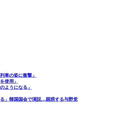
列車の姿に衝撃」
を使用」
のようになる」
る」韓国国会で演説…困惑する与野党