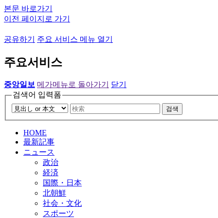
본문 바로가기
이전 페이지로 가기
공유하기
주요 서비스 메뉴 열기
주요서비스
중앙일보
메가메뉴로 돌아가기
닫기
검색어 입력폼
검색
HOME
最新記事
ニュース
政治
経済
国際・日本
北朝鮮
社会・文化
スポーツ