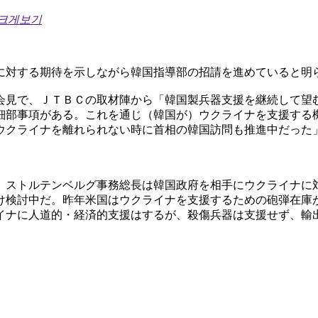
 크게보기
に対する期待を示しながら韓国指導部の招請を進めていると明
会見で、ＪＴＢＣの取材陣から「韓国製兵器支援を継続して望
細部事項がある。これを通じ（韓国が）ウクライナを支援する
ウクライナを離れられない時に首相の韓国訪問も推進中だった
）ストルテンベルグ事務総長は韓国政府を相手にウクライナに
け検討中だ。昨年米国はウクライナを支援するための砲弾在庫
イナに人道的・経済的支援はするが、殺傷兵器は支援せず、輸