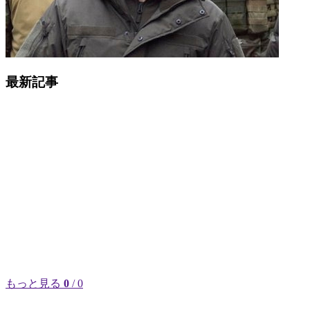
最新記事
もっと見る
0
/ 0