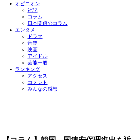
オピニオン
社説
コラム
日本関係のコラム
エンタメ
ドラマ
音楽
映画
アイドル
芸能一般
ランキング
アクセス
コメント
みんなの感想
【コラム】韓国、国連安保理進出も近