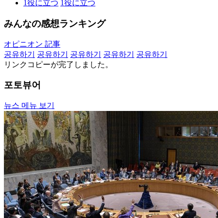
1
役に立つ
1
役に立つ
みんなの感想ランキング
オピニオン 記事
공유하기
공유하기
공유하기
공유하기
공유하기
リンクコピーが完了しました。
포토뷰어
뉴스 메뉴 보기