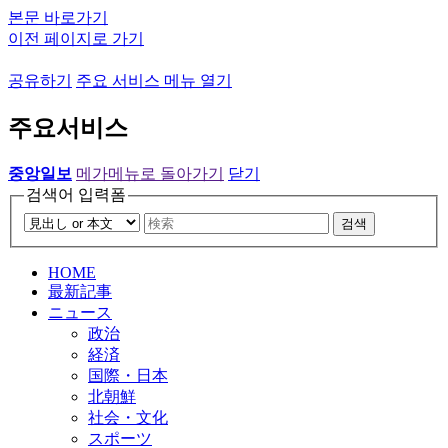
본문 바로가기
이전 페이지로 가기
공유하기
주요 서비스 메뉴 열기
주요서비스
중앙일보
메가메뉴로 돌아가기
닫기
검색어 입력폼
검색
HOME
最新記事
ニュース
政治
経済
国際・日本
北朝鮮
社会・文化
スポーツ