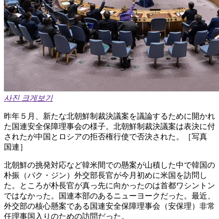
사진 크게보기
昨年５月、新たな北朝鮮制裁決議案を議論するために開かれ
た国連安全保障理事会の様子。北朝鮮制裁決議案は表決に付
されたが中国とロシアの拒否権行使で否決された。［写真
国連］
北朝鮮の挑発対応など韓米間での懸案が山積した中で韓国の
朴振（パク・ジン）外交部長官が今月初めに米国を訪問し
た。ところが朴長官が真っ先に向かったのは首都ワシントン
ではなかった。国連本部のあるニューヨークだった。最近、
外交部の核心懸案である国連安全保障理事会（安保理）非常
任理事国入りのための訪問だった。