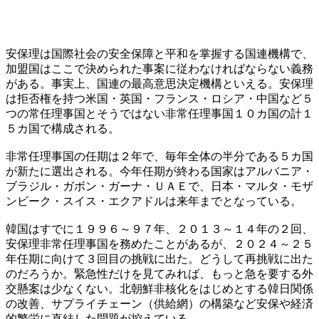
安保理は国際社会の安全保障と平和を掌握する国連機構で、
加盟国はここで決められた事案に従わなければならない義務
がある。事実上、国連の最高意思決定機構といえる。安保理
は拒否権を持つ米国・英国・フランス・ロシア・中国など５
つの常任理事国とそうではない非常任理事国１０カ国の計１
５カ国で構成される。
非常任理事国の任期は２年で、毎年全体の半分である５カ国
が新たに選出される。今年任期が終わる国家はアルバニア・
ブラジル・ガボン・ガーナ・ＵＡＥで、日本・マルタ・モザ
ンビーク・スイス・エクアドルは来年までとなっている。
韓国はすでに１９９６～９７年、２０１３～１４年の２回、
安保理非常任理事国を務めたことがあるが、２０２４～２５
年任期に向けて３回目の挑戦に出た。どうして再挑戦に出た
のだろうか。緊急性だけを見てみれば、もっと急を要する外
交懸案は少なくない。北朝鮮非核化をはじめとする韓日関係
の改善、サプライチェーン（供給網）の構築など安保や経済
的繁栄に直結した問題が控えている。