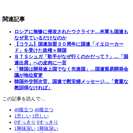
関連記事
ロシアに無惨に侵攻されたウクライナ…米軍も国連も
なぜ見ているだけなのか
【コラム】国連加盟３０周年に国連「イエローカー
ド」を受けた政権＝韓国
ＢＴＳシュガ「歌手がなぜ行くのかだって？」…「国
連出席」への皮肉に一言
「韓国は開発途上国でなく先進国」…国連貿易開発会
議が地位変更
韓国外交部次官、国連で慰安婦メッセージ…「貴重な
教訓得なければ」
この記事を読んで…
49
腹立つ
49
腹立つ
1
悲しい
1
悲しい
0
すっきり
0
すっきり
1
興味深い
1
興味深い