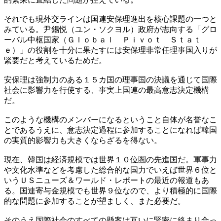
それでも現外交ラインは国連安保理進出を核心課題の一つと
みている。尹錫悦（ユン・ソクヨル）政府が志向する「グロ
ーバル中枢国家（Ｇｌｏｂａｌ Ｐｉｖｏｔ Ｓｔａｔ
ｅ）」の役割を十分に果たすには安保理非常任理事国入りが
緊要だと考えているためだ。
安保理は強制力のある１５カ国の理事国の決議を通じて国際
社会に影響力を行使する、事実上国連の最高意志決定機構
だ。
このような機構のメンバーになるということ自体が名誉なこ
とであるうえに、意志決定過程に参加することになれば韓国
の実質的影響力も大きくならざるを得ない。
現在、韓国は経済規模では世界１０位圏の先進国だ。軍事力
や文化水準などを考慮した総合的な国力でいえば世界６位と
いうＵＳニューズ＆ワールド・レポートの最近の報道もあ
る。国連寄与金規模でも世界９位なので、より積極的に国際
的な問題に参加することが望ましく、また必要だ。
そのうえ国際社会のすべての懸案は互いに緊密に絡まり合っ