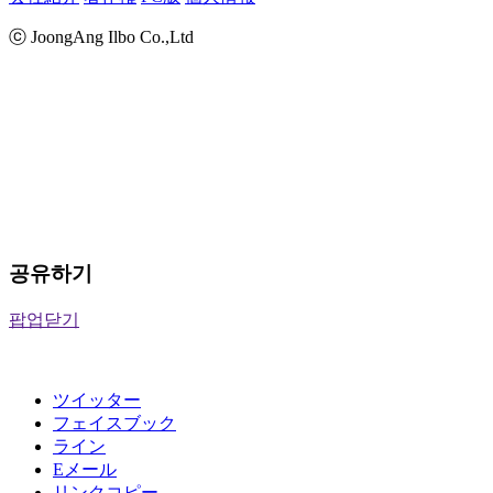
ⓒ JoongAng Ilbo Co.,Ltd
공유하기
팝업닫기
ツイッター
フェイスブック
ライン
Eメール
リンクコピー