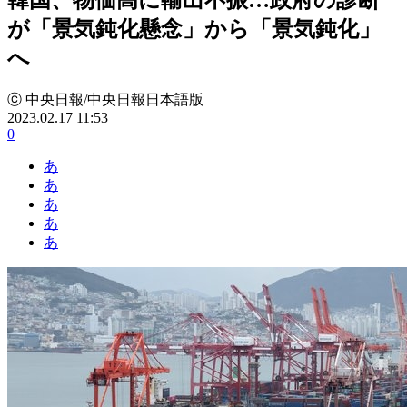
が「景気鈍化懸念」から「景気鈍化」
へ
ⓒ 中央日報/中央日報日本語版
2023.02.17 11:53
0
あ
あ
あ
あ
あ