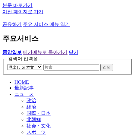
본문 바로가기
이전 페이지로 가기
공유하기
주요 서비스 메뉴 열기
주요서비스
중앙일보
메가메뉴로 돌아가기
닫기
검색어 입력폼
검색
HOME
最新記事
ニュース
政治
経済
国際・日本
北朝鮮
社会・文化
スポーツ