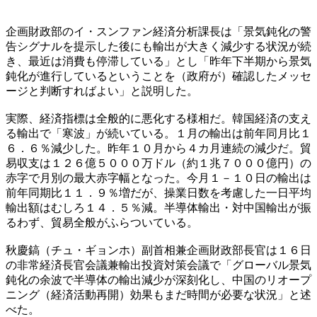
企画財政部のイ・スンファン経済分析課長は「景気鈍化の警
告シグナルを提示した後にも輸出が大きく減少する状況が続
き、最近は消費も停滞している」とし「昨年下半期から景気
鈍化が進行しているということを（政府が）確認したメッセ
ージと判断すればよい」と説明した。
実際、経済指標は全般的に悪化する様相だ。韓国経済の支え
る輸出で「寒波」が続いている。１月の輸出は前年同月比１
６．６％減少した。昨年１０月から４カ月連続の減少だ。貿
易収支は１２６億５０００万ドル（約１兆７０００億円）の
赤字で月別の最大赤字幅となった。今月１－１０日の輸出は
前年同期比１１．９％増だが、操業日数を考慮した一日平均
輸出額はむしろ１４．５％減。半導体輸出・対中国輸出が振
るわず、貿易全般がふらついている。
秋慶鎬（チュ・ギョンホ）副首相兼企画財政部長官は１６日
の非常経済長官会議兼輸出投資対策会議で「グローバル景気
鈍化の余波で半導体の輸出減少が深刻化し、中国のリオープ
ニング（経済活動再開）効果もまだ時間が必要な状況」と述
べた。