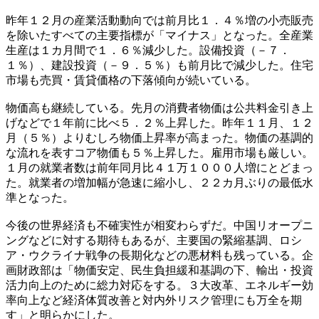
昨年１２月の産業活動動向では前月比１．４％増の小売販売
を除いたすべての主要指標が「マイナス」となった。全産業
生産は１カ月間で１．６％減少した。設備投資（－７．
１％）、建設投資（－９．５％）も前月比で減少した。住宅
市場も売買・賃貸価格の下落傾向が続いている。
物価高も継続している。先月の消費者物価は公共料金引き上
げなどで１年前に比べ５．２％上昇した。昨年１１月、１２
月（５％）よりむしろ物価上昇率が高まった。物価の基調的
な流れを表すコア物価も５％上昇した。雇用市場も厳しい。
１月の就業者数は前年同月比４１万１０００人増にとどまっ
た。就業者の増加幅が急速に縮小し、２２カ月ぶりの最低水
準となった。
今後の世界経済も不確実性が相変わらずだ。中国リオープニ
ングなどに対する期待もあるが、主要国の緊縮基調、ロシ
ア・ウクライナ戦争の長期化などの悪材料も残っている。企
画財政部は「物価安定、民生負担緩和基調の下、輸出・投資
活力向上のために総力対応をする。３大改革、エネルギー効
率向上など経済体質改善と対内外リスク管理にも万全を期
す」と明らかにした。