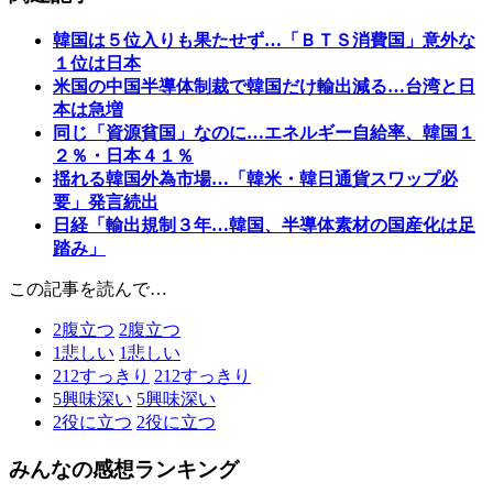
韓国は５位入りも果たせず…「ＢＴＳ消費国」意外な
１位は日本
米国の中国半導体制裁で韓国だけ輸出減る…台湾と日
本は急増
同じ「資源貧国」なのに…エネルギー自給率、韓国１
２％・日本４１％
揺れる韓国外為市場…「韓米・韓日通貨スワップ必
要」発言続出
日経「輸出規制３年…韓国、半導体素材の国産化は足
踏み」
この記事を読んで…
2
腹立つ
2
腹立つ
1
悲しい
1
悲しい
212
すっきり
212
すっきり
5
興味深い
5
興味深い
2
役に立つ
2
役に立つ
みんなの感想ランキング