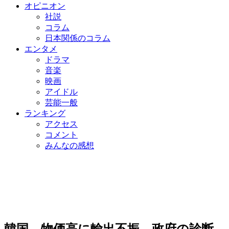
オピニオン
社説
コラム
日本関係のコラム
エンタメ
ドラマ
音楽
映画
アイドル
芸能一般
ランキング
アクセス
コメント
みんなの感想
韓国、物価高に輸出不振…政府の診断