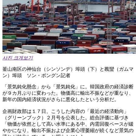
사진 크게보기
釜山南区の神仙台（シンソンデ）埠頭（下）と戡蠻（ガムマ
ン）埠頭 ソン・ボングン記者
「景気鈍化懸念」から「景気鈍化」に。韓国政府の経済診断
が９カ月ぶりに変わった。物価高に輸出不振などが重なり、
新年の国内経済状況がさらに悪化したという分析だ。
企画財政部は１７日、こうした内容の「最近の経済動向」
（グリーンブック）２月号を公表した。総合評価に基づき
「物価が依然として高い水準にある中、内需回復ペースが緩
やかになり、輸出不振および企業心理萎縮が続くなど景気の