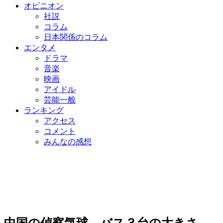
オピニオン
社説
コラム
日本関係のコラム
エンタメ
ドラマ
音楽
映画
アイドル
芸能一般
ランキング
アクセス
コメント
みんなの感想
中国の偵察気球、バス３台の大きさ、