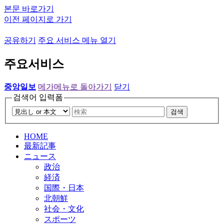
본문 바로가기
이전 페이지로 가기
공유하기
주요 서비스 메뉴 열기
주요서비스
중앙일보
메가메뉴로 돌아가기
닫기
검색어 입력폼
검색
HOME
最新記事
ニュース
政治
経済
国際・日本
北朝鮮
社会・文化
スポーツ