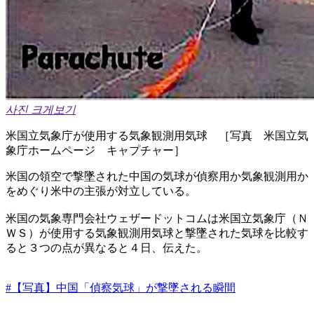
사진 크게보기
米国立気象庁が使用する気象観測用気球 ［写真 米国立気
象庁ホームページ キャプチャー］
米国の領空で撃墜された中国の気球が偵察用か気象観測用か
をめぐり米中の主張が対立している。
米国の気象専門会社ウェザードットコムは米国立気象庁（Ｎ
ＷＳ）が使用する気象観測用気球と撃墜された気球を比較す
ると３つの点が異なると４日、伝えた。
#【写真】中国「偵察気球」が撃墜される瞬間