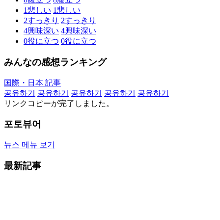
1
悲しい
1
悲しい
2
すっきり
2
すっきり
4
興味深い
4
興味深い
0
役に立つ
0
役に立つ
みんなの感想ランキング
国際・日本 記事
공유하기
공유하기
공유하기
공유하기
공유하기
リンクコピーが完了しました。
포토뷰어
뉴스 메뉴 보기
最新記事