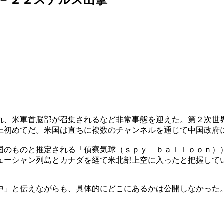
れ、米軍首脳部が召集されるなど非常事態を迎えた。第２次世
上初めてだ。米国は直ちに複数のチャンネルを通じて中国政府
国のものと推定される「偵察気球（ｓｐｙ ｂａｌｌｏｏｎ）
ューシャン列島とカナダを経て米北部上空に入ったと把握して
中」と伝えながらも、具体的にどこにあるかは公開しなかった