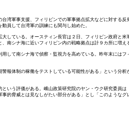
の台湾軍事支援、フィリピンでの軍事拠点拡大などに対する反
を動員して台湾軍の訓練にも関与し始めた。
拡大している。オースティン長官は２日、フィリピン政府と米
と、南シナ海に近いフィリピン内の戦略拠点は計９カ所に増え
利用して南シナ海で偵察・監視力を高めている。昨年末にはフ
期警報体制の稼働をテストしている可能性がある」という分析
的という評価がある。峨山政策研究院のヤン・ウク研究委員は
軍事的脅威とは見なしがたい部分がある」とし「このようなグ