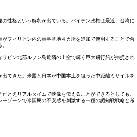
発の性格という解釈が出ている。バイデン政権は最近、台湾に
軍がフィリピン内の軍事基地４カ所を追加で使用することで合
る。
ィリピン北部ルソン島近隣の上空で輝く巨大飛行船が捕捉され
が出てきた。米国と日本が中国本土を狙った中距離ミサイルを
「たとえリアルタイムで映像を伝えることができるとしても、
レーゾーンで米国民の不安感を刺激する一種の認知戦戦略と考