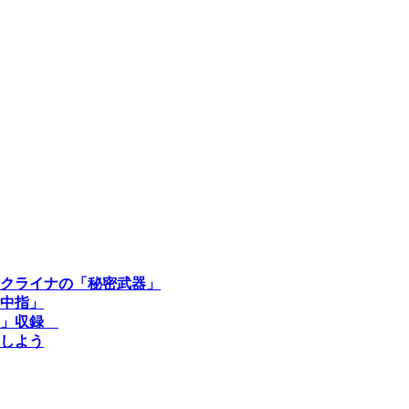
クライナの「秘密武器」
中指」
室」収録
しよう