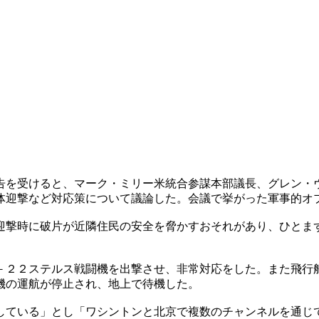
告を受けると、マーク・ミリー米統合参謀本部議長、グレン・
体迎撃など対応策について議論した。会議で挙がった軍事的オ
迎撃時に破片が近隣住民の安全を脅かすおそれがあり、ひとま
－２２ステルス戦闘機を出撃させ、非常対応をした。また飛行
機の運航が停止され、地上で待機した。
している」とし「ワシントンと北京で複数のチャンネルを通じ