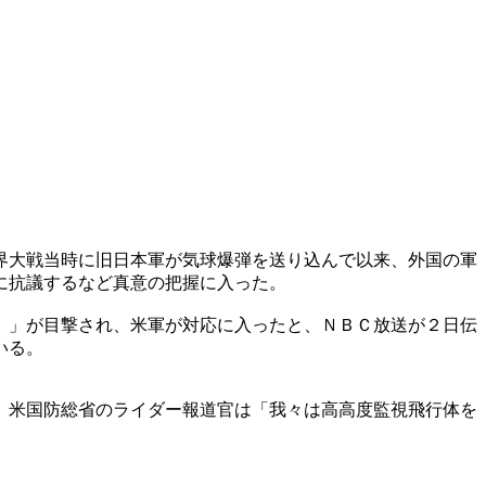
界大戦当時に旧日本軍が気球爆弾を送り込んで以来、外国の軍
に抗議するなど真意の把握に入った。
）」が目撃され、米軍が対応に入ったと、ＮＢＣ放送が２日伝
いる。
。米国防総省のライダー報道官は「我々は高高度監視飛行体を