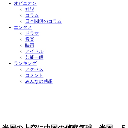
オピニオン
社説
コラム
日本関係のコラム
エンタメ
ドラマ
音楽
映画
アイドル
芸能一般
ランキング
アクセス
コメント
みんなの感想
米国の上空に中国の偵察気球…米国、Ｆ