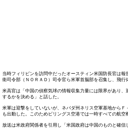
当時フィリピンを訪問中だったオースティン米国防長官は報
衛司令部（ＮＯＲＡＤ）司令官ら米軍首脳部を召集し、飛行
米高官は「中国の偵察気球の情報収集力量には限界があり、
するかを決める」と話した。
米軍は迎撃をしていないが、ネバダ州ネリス空軍基地からＦ
も出動した。このためビリングス空港では一時すべての航空
放送は米政府関係者を引用し「米国政府は中国のものと確信