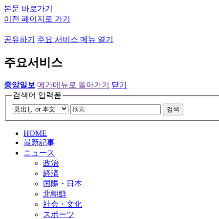
본문 바로가기
이전 페이지로 가기
공유하기
주요 서비스 메뉴 열기
주요서비스
중앙일보
메가메뉴로 돌아가기
닫기
검색어 입력폼
검색
HOME
最新記事
ニュース
政治
経済
国際・日本
北朝鮮
社会・文化
スポーツ