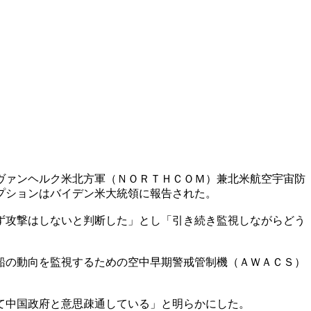
ヴァンヘルク米北方軍（ＮＯＲＴＨＣＯＭ）兼北米航空宇宙防
プションはバイデン米大統領に報告された。
ず攻撃はしないと判断した」とし「引き続き監視しながらどう
船の動向を監視するための空中早期警戒管制機（ＡＷＡＣＳ）
て中国政府と意思疎通している」と明らかにした。