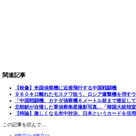
関連記事
【映像】米国偵察機に近接飛行する中国戦闘機
９６０キロ離れたモスクワ狙う、ロシア爆撃機を消すウ
「中国戦闘機、カナダ偵察機６メートル前まで接近して
北朝鮮が自慢した軍偵察衛星撮影写真…「韓国大統領
【時論】激しくなる米中対決、日本というカードを活用
この記事を読んで…
8
腹立つ
8
腹立つ