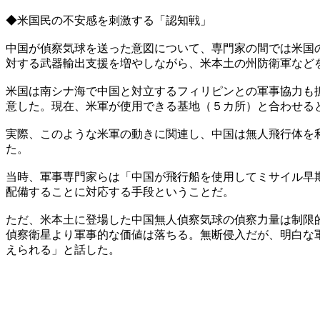
◆米国民の不安感を刺激する「認知戦」
中国が偵察気球を送った意図について、専門家の間では米国
対する武器輸出支援を増やしながら、米本土の州防衛軍など
米国は南シナ海で中国と対立するフィリピンとの軍事協力も
意した。現在、米軍が使用できる基地（５カ所）と合わせる
実際、このような米軍の動きに関連し、中国は無人飛行体を
た。
当時、軍事専門家らは「中国が飛行船を使用してミサイル早
配備することに対応する手段ということだ。
ただ、米本土に登場した中国無人偵察気球の偵察力量は制限
偵察衛星より軍事的な価値は落ちる。無断侵入だが、明白な
えられる」と話した。