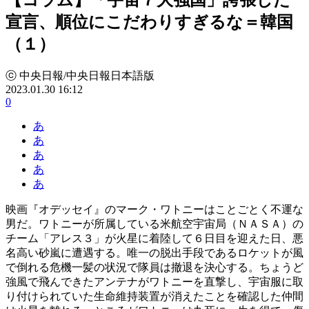
宣言、順位にこだわりすぎるな＝韓国
（１）
ⓒ 中央日報/中央日報日本語版
2023.01.30 16:12
0
あ
あ
あ
あ
あ
映画『オデッセイ』のマーク・ワトニーはことごとく不運な
男だ。ワトニーが所属している米航空宇宙局（ＮＡＳＡ）の
チーム「アレス３」が火星に着陸して６日目を迎えた日、悪
名高い砂嵐に遭遇する。唯一の脱出手段であるロケットが風
で倒れる危機一髪の状況で隊員は撤退を決心する。ちょうど
強風で飛んできたアンテナがワトニーを直撃し、宇宙服に取
り付けられていた生命維持装置が消えたことを確認した仲間