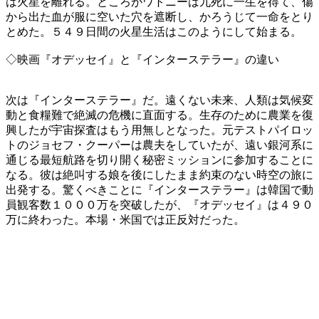
は火星を離れる。ところがワトニーは九死に一生を得て、傷
から出た血が服に空いた穴を遮断し、かろうじて一命をとり
とめた。５４９日間の火星生活はこのようにして始まる。
◇映画『オデッセイ』と『インターステラー』の違い
次は『インターステラー』だ。遠くない未来、人類は気候変
動と食糧難で絶滅の危機に直面する。生存のために農業を復
興したが宇宙探査はもう用無しとなった。元テストパイロッ
トのジョセフ・クーパーは農夫をしていたが、遠い銀河系に
通じる最短航路を切り開く秘密ミッションに参加することに
なる。彼は絶叫する娘を後にしたまま約束のない時空の旅に
出発する。驚くべきことに『インターステラー』は韓国で動
員観客数１０００万を突破したが、『オデッセイ』は４９０
万に終わった。本場・米国では正反対だった。