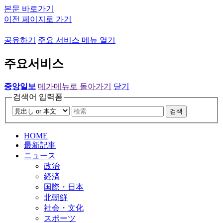
본문 바로가기
이전 페이지로 가기
공유하기
주요 서비스 메뉴 열기
주요서비스
중앙일보
메가메뉴로 돌아가기
닫기
검색어 입력폼
검색
HOME
最新記事
ニュース
政治
経済
国際・日本
北朝鮮
社会・文化
スポーツ