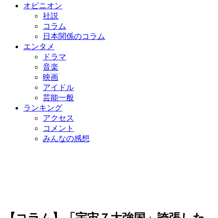
オピニオン
社説
コラム
日本関係のコラム
エンタメ
ドラマ
音楽
映画
アイドル
芸能一般
ランキング
アクセス
コメント
みんなの感想
【コラム】「宇宙７大強国」誇張した