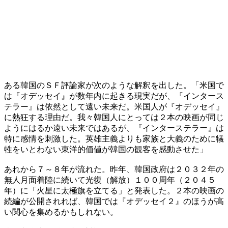
ある韓国のＳＦ評論家が次のような解釈を出した。「米国で
は『オデッセイ』が数年内に起きる現実だが、『インタース
テラー』は依然として遠い未来だ。米国人が『オデッセイ』
に熱狂する理由だ。我々韓国人にとっては２本の映画が同じ
ようにはるか遠い未来ではあるが、『インターステラー』は
特に感情を刺激した。英雄主義よりも家族と大義のために犠
牲をいとわない東洋的価値が韓国の観客を感動させた」
あれから７～８年が流れた。昨年、韓国政府は２０３２年の
無人月面着陸に続いて光復（解放）１００周年（２０４５
年）に「火星に太極旗を立てる」と発表した。２本の映画の
続編が公開されれば、韓国では『オデッセイ２』のほうが高
い関心を集めるかもしれない。