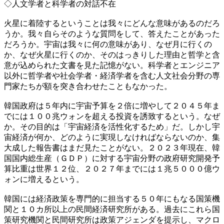
◇人文学者と科学者の対話不在
火星に着陸するということは我々にどんな意味があるのだろ
うか。我々自らそのような質問をして、答えたことがあった
だろうか。宇宙は我々に何の意味があり、なぜ月に行くの
か、なぜ火星に行くのか、そのはっきりした理由と哲学と含
意が込められた文書を見た記憶がない。科学者とエンジニア
以外に哲学者や社会学者・経済学者を含む人文社会分野の専
門家たちが額を突き合わせたこともなかった。
韓国政府は５年内に宇宙予算を２倍に増やして２０４５年ま
でには１００兆ウォンを超える投資を誘致するという。なぜ
か。その目的は「宇宙経済を活性化するため」だ。しかし宇
宙経済が何か、どのように実現しなければならないのか、集
大成した報告書はまだ見たことがない。２０２３年現在、韓
国国内総生産（ＧＤＰ）に対する宇宙分野の政府研究開発予
算比重は世界１２位、２０２７年までには１兆５０００億ウ
ォンに増えるという。
韓国には経済政策を専門的に担当する５０年にもなる国策機
関と１０カ所以上の民間経済研究所がある。過去にこれら国
策研究機関と民間研究所は政策アジェンダを提示し、マクロ