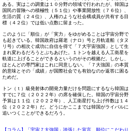
ある。実はこの調査は１０分野の領域で行われたが、韓国は
国民の冒険への積極性（５１位）や事業開放性（７６位）、
生活の質（２４位）、人権のような社会構成員が共有する目
標（４２位）では低い点数に留まった。
このように「順位」が「実力」をゆがめることは宇宙分野で
も起きている。韓国政府は羅老（ナロ）号と月軌道船（タヌ
リ号）の相次ぐ成功に自信を得て「７大宇宙強国」として生
まれ変わるだろうとぶちあげた。１トンを越える人工衛星を
軌道に上げることができるというのがその根拠だ。しかし、
ほとんどの専門家はこれに同意しない。「７大強国」の本質
的意味とその「成績」が国際社会でも有効なのか返答に困る
ためだ。
トン（ｔ）級発射体の開発力量だけを問題にするなら韓国は
すでに７位（２０２２年）の席を確保した。韓国の宇宙分野
予算は１１位（２０２２年）、人工衛星打ち上げ件数は１４
位（２０２２年）だ。どうにかここまでは韓国がライバルに
追いつくことができるだろう。
【コラム】「宇宙７大強国」誇張した宣言、順位にこだわり