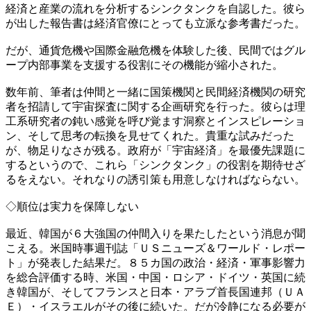
経済と産業の流れを分析するシンクタンクを自認した。彼ら
が出した報告書は経済官僚にとっても立派な参考書だった。
だが、通貨危機や国際金融危機を体験した後、民間ではグル
ープ内部事業を支援する役割にその機能が縮小された。
数年前、筆者は仲間と一緒に国策機関と民間経済機関の研究
者を招請して宇宙探査に関する企画研究を行った。彼らは理
工系研究者の鈍い感覚を呼び覚ます洞察とインスピレーショ
ン、そして思考の転換を見せてくれた。貴重な試みだった
が、物足りなさが残る。政府が「宇宙経済」を最優先課題に
するというので、これら「シンクタンク」の役割を期待せざ
るをえない。それなりの誘引策も用意しなければならない。
◇順位は実力を保障しない
最近、韓国が６大強国の仲間入りを果たしたという消息が聞
こえる。米国時事週刊誌「ＵＳニューズ＆ワールド・レポー
ト」が発表した結果だ。８５カ国の政治・経済・軍事影響力
を総合評価する時、米国・中国・ロシア・ドイツ・英国に続
き韓国が、そしてフランスと日本・アラブ首長国連邦（ＵＡ
Ｅ）・イスラエルがその後に続いた。だが冷静になる必要が