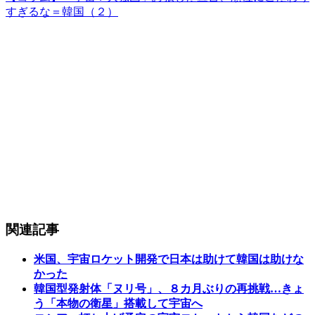
すぎるな＝韓国（２）
関連記事
米国、宇宙ロケット開発で日本は助けて韓国は助けな
かった
韓国型発射体「ヌリ号」、８カ月ぶりの再挑戦…きょ
う「本物の衛星」搭載して宇宙へ