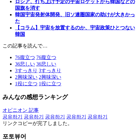
ロシア、打ち上げ予定の宇宙ロケットから韓国などの
国旗を消す
韓国宇宙発射体開発、旧ソ連圏国家の助けが大きかっ
た
【コラム】宇宙を放置するのか、宇宙政策ひとつない
韓国
この記事を読んで…
76
腹立つ
76
腹立つ
36
悲しい
36
悲しい
3
すっきり
3
すっきり
2
興味深い
2
興味深い
1
役に立つ
1
役に立つ
みんなの感想ランキング
オピニオン 記事
공유하기
공유하기
공유하기
공유하기
공유하기
リンクコピーが完了しました。
포토뷰어