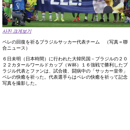
사진 크게보기
ペレの回復を祈るブラジルサッカー代表チーム （写真＝聯
合ニュース）
６日未明（日本時間）に行われた大韓民国－ブラジルの２０
２２カタールワールドカップ（Ｗ杯）１６強戦で勝利したブ
ラジル代表とファンは、試合後、闘病中の「サッカー皇帝」
ペレの快癒を祈った。代表選手らはペレの快癒を祈って記念
写真を撮影した。