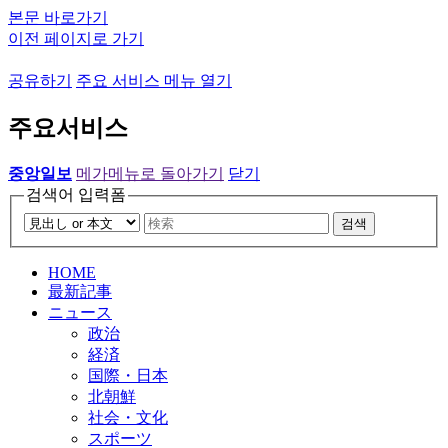
본문 바로가기
이전 페이지로 가기
공유하기
주요 서비스 메뉴 열기
주요서비스
중앙일보
메가메뉴로 돌아가기
닫기
검색어 입력폼
검색
HOME
最新記事
ニュース
政治
経済
国際・日本
北朝鮮
社会・文化
スポーツ