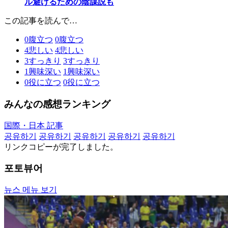
ル避けるための陰謀説も
この記事を読んで…
0
腹立つ
0
腹立つ
4
悲しい
4
悲しい
3
すっきり
3
すっきり
1
興味深い
1
興味深い
0
役に立つ
0
役に立つ
みんなの感想ランキング
国際・日本 記事
공유하기
공유하기
공유하기
공유하기
공유하기
リンクコピーが完了しました。
포토뷰어
뉴스 메뉴 보기