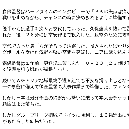
森保監督はハーフタイムのインタビューで「ＰＫの失点は痛
戦いを止めながら、チャンスの時に決めきれるように準備す
後半からは選手を次々と交代していった。久保建英を抜いて
れた。後半２６分には堂安律まで投入した。反撃のために攻
交代で入った選手らがそろって活躍した。投入されたばかり
グボールを受けた浅野が狭い空間を突破し、ニアに蹴り込ん
森保監督は１年前、更迭説に苦しんだ。Ｕ－２３（２３歳以
く逆襲を狙う戦略が禍根だった。
続いてＷ杯アジア地域最終予選Ｂ組でも不安な滑り出しとな
一の事態に備えて後任監督の人事作業まで準備した。ファン
しかし日本は最終予選の終盤から勢いに乗って本大会チケッ
頼度はまた落ちた。
しかしグループリーグ初戦でドイツに勝利し、１６強進出に
がもたらした結果だった。