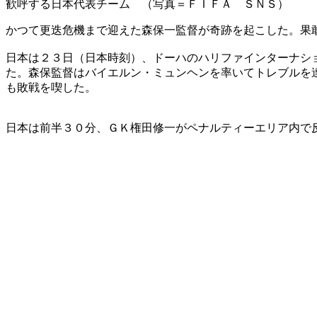
歓呼する日本代表チーム （写真＝ＦＩＦＡ ＳＮＳ）
かつて更迭危機まで迎えた森保一監督が奇跡を起こした。果
日本は２３日（日本時刻）、ドーハのハリファインターナシ
た。森保監督はバイエルン・ミュンヘンを率いてトレブルを
も敗戦を喫した。
日本は前半３０分、ＧＫ権田修一がペナルティーエリア内で