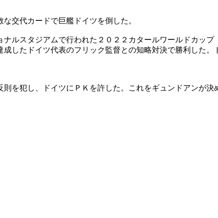
敢な交代カードで巨艦ドイツを倒した。
ョナルスタジアムで行われた２０２２カタールワールドカップ
達成したドイツ代表のフリック監督との知略対決で勝利した。
反則を犯し、ドイツにＰＫを許した。これをギュンドアンが決