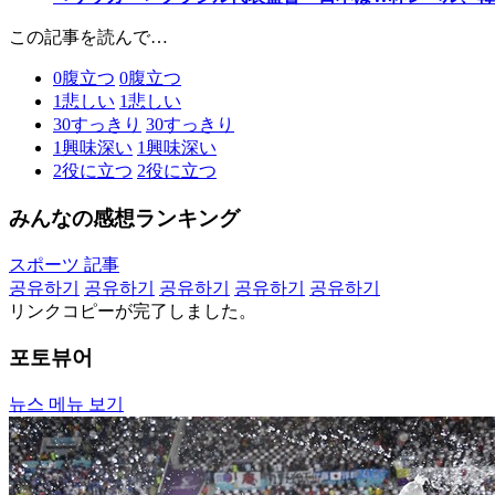
この記事を読んで…
0
腹立つ
0
腹立つ
1
悲しい
1
悲しい
30
すっきり
30
すっきり
1
興味深い
1
興味深い
2
役に立つ
2
役に立つ
みんなの感想ランキング
スポーツ 記事
공유하기
공유하기
공유하기
공유하기
공유하기
リンクコピーが完了しました。
포토뷰어
뉴스 메뉴 보기