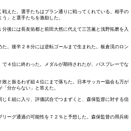
く戦えた。選手たちはプラン通りに戦ってくれている。相手の
よう」と選手たちを激励した。
１分後には長友佑都と前田大然に代えて三笘薫と浅野拓磨を入
めた。後半２８分には逆転ゴールまで生まれた。板倉滉のロン
）で４位に終わった。メダルが期待されたが、パスプレーでな
２敗と振るわず組４位にまで落ちた。日本サッカー協会も万が
が「分からない」と答えた。
同じＥ組に入り、評価試合でつまずくと、森保監督に対する信
プリーグ通過の可能性を７２％と予想した。森保監督の用兵術