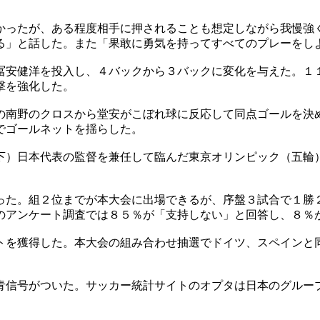
かったが、ある程度相手に押されることも想定しながら我慢強
る」と話した。また「果敢に勇気を持ってすべてのプレーをし
冨安健洋を投入し、４バックから３バックに変化を与えた。１
撃を強化した。
の南野のクロスから堂安がこぼれ球に反応して同点ゴールを決
でゴールネットを揺らした。
下）日本代表の監督を兼任して臨んだ東京オリンピック（五輪
った。組２位までが本大会に出場できるが、序盤３試合で１勝
のアンケート調査では８５％が「支持しない」と回答し、８％
トを獲得した。本大会の組み合わせ抽選でドイツ、スペインと
青信号がついた。サッカー統計サイトのオプタは日本のグルー