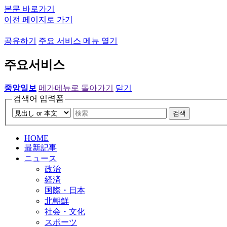
본문 바로가기
이전 페이지로 가기
공유하기
주요 서비스 메뉴 열기
주요서비스
중앙일보
메가메뉴로 돌아가기
닫기
검색어 입력폼
검색
HOME
最新記事
ニュース
政治
経済
国際・日本
北朝鮮
社会・文化
スポーツ