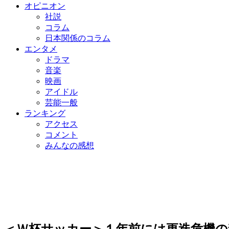
オピニオン
社説
コラム
日本関係のコラム
エンタメ
ドラマ
音楽
映画
アイドル
芸能一般
ランキング
アクセス
コメント
みんなの感想
＜Ｗ杯サッカー＞１年前には更迭危機の