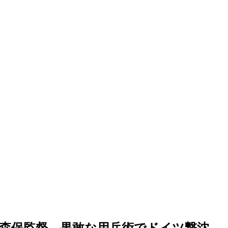
森保監督…果敢な用兵術でドイツ撃沈