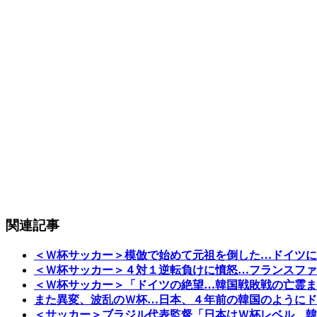
関連記事
＜Ｗ杯サッカー＞模倣で始めて元祖を倒した…ドイツに
＜Ｗ杯サッカー＞４対１逆転負けに憤怒…フランスファ
＜Ｗ杯サッカー＞「ドイツの絶望…韓国戦敗戦の亡霊ま
また異変、波乱のＷ杯…日本、４年前の韓国のようにド
＜サッカー＞ブラジル代表監督「日本はＷ杯レベル、韓