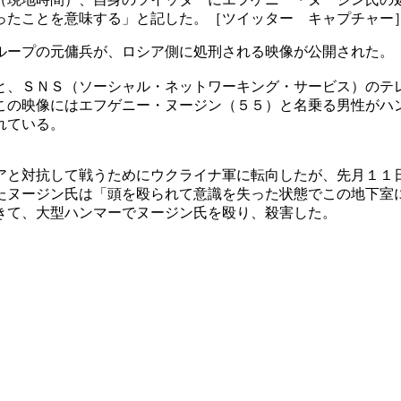
ったことを意味する」と記した。［ツイッター キャプチャー
ループの元傭兵が、ロシア側に処刑される映像が公開された。
と、ＳＮＳ（ソーシャル・ネットワーキング・サービス）のテ
この映像にはエフゲニー・ヌージン（５５）と名乗る男性がハ
れている。
アと対抗して戦うためにウクライナ軍に転向したが、先月１１
たヌージン氏は「頭を殴られて意識を失った状態でこの地下室
きて、大型ハンマーでヌージン氏を殴り、殺害した。