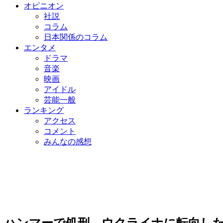
オピニオン
社説
コラム
日本関係のコラム
エンタメ
ドラマ
音楽
映画
アイドル
芸能一般
ランキング
アクセス
コメント
みんなの感想
ハンマーで処刑…ウクライナに転向し