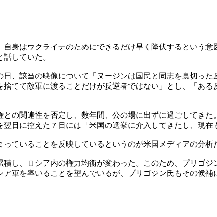
、自身はウクライナのためにできるだけ早く降伏するという意
と話していた。
の日、該当の映像について「ヌージンは国民と同志を裏切った
を捨てて敵軍に渡ることだけが反逆者ではない」とし、「ある
。
権との関連性を否定し、数年間、公の場に出ずに過ごしてきた
を翌日に控えた７日には「米国の選挙に介入してきたし、現在
まっていることを反映しているというのが米国メディアの分析
累積し、ロシア内の権力均衡が変わった。このため、プリゴジ
シア軍を率いることを望んでいるが、プリゴジン氏もその候補