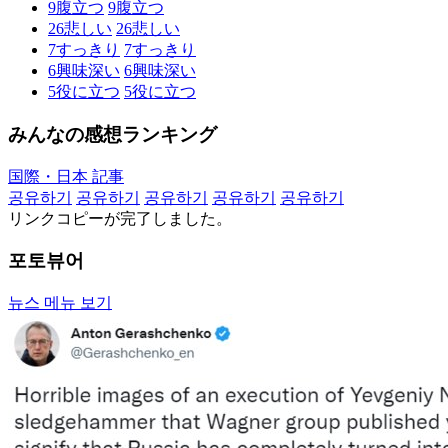
9
腹立つ
9
腹立つ
26
悲しい
26
悲しい
7
すっきり
7
すっきり
6
興味深い
6
興味深い
5
役に立つ
5
役に立つ
みんなの感想ランキング
国際・日本 記事
공유하기
공유하기
공유하기
공유하기
공유하기
リンクコピーが完了しました。
포토뷰어
뉴스 메뉴 보기