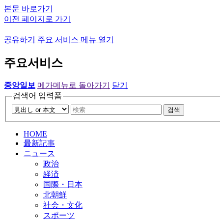
본문 바로가기
이전 페이지로 가기
공유하기
주요 서비스 메뉴 열기
주요서비스
중앙일보
메가메뉴로 돌아가기
닫기
검색어 입력폼
검색
HOME
最新記事
ニュース
政治
経済
国際・日本
北朝鮮
社会・文化
スポーツ