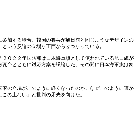
に参加する場合、韓国の将兵が旭日旗と同じようなデザインの
」という反論の立場が正面からぶつかっている。
「２０２２年国防部は日本海軍旗として使われている旭日旗が
青瓦台とともに対応方案を議論した。その間に日本海軍旗は変
国家の立場がこのように軽くなったのか。なぜこのように嘆か
とこの上ない」と批判の矛先を向けた。