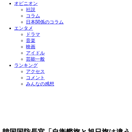
オピニオン
社説
コラム
日本関係のコラム
エンタメ
ドラマ
音楽
映画
アイドル
芸能一般
ランキング
アクセス
コメント
みんなの感想
韓国国防長官「自衛艦旗と旭日旗は違う