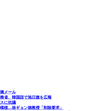
摘メール
務省、韓国語で旭日旗を広報
スに抗議
模様…徐ギョン徳教授「削除要求」