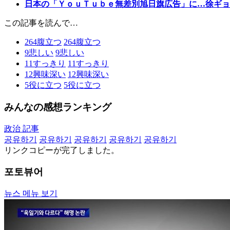
日本の「ＹｏｕＴｕｂｅ無差別旭日旗広告」に…徐ギョ
この記事を読んで…
264
腹立つ
264
腹立つ
9
悲しい
9
悲しい
11
すっきり
11
すっきり
12
興味深い
12
興味深い
5
役に立つ
5
役に立つ
みんなの感想ランキング
政治 記事
공유하기
공유하기
공유하기
공유하기
공유하기
リンクコピーが完了しました。
포토뷰어
뉴스 메뉴 보기