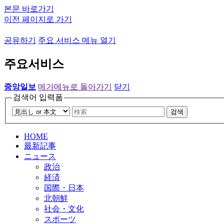
본문 바로가기
이전 페이지로 가기
공유하기
주요 서비스 메뉴 열기
주요서비스
중앙일보
메가메뉴로 돌아가기
닫기
검색어 입력폼
검색
HOME
最新記事
ニュース
政治
経済
国際・日本
北朝鮮
社会・文化
スポーツ