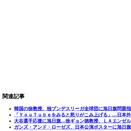
関連記事
韓国の徐教授、独ブンデスリーガ全球団に旭日旗問題指
「ＹｏｕＴｕｂｅをみると怒りがこみ上げる」…日本外
大谷選手応援に旭日旗…徐ギョン徳教授、ＬＡエンゼル
ガンズ・アンド・ローゼズ、日本公演ポスターに旭日旗