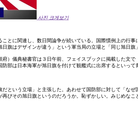
사진 크게보기
ることに関連し、数日間論争が続いている。国際慣例上の行事
旭日旗はデザインが違う」という軍当局の立場と「同じ旭日旗
領府）儀典秘書官は３日午前、フェイスブックに掲載した文で
国防部は日本海軍が旭日旗を付けて観艦式に出席するといって
旗だという立場」と主張した。あわせて国防部に対して「なぜ
が再びその旭日旗というのだろうか。恥ずかしい。みじめなこ