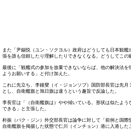
また「尹錫悦（ユン・ソクヨル）政府はどうしても日本観艦
張を誰も信頼したり理解したりできなくなる。どうしてこの
最後に「観艦式の参加を放棄できないならば、他の解決法を
ようお願いする」と付け加えた。
これに先立ち、李鐘燮（イ・ジョンソプ）国防部長官は先月
とし、自衛艦旗と旭日旗は違うという趣旨で反論した。
李長官は「（自衛艦旗は）やや傾いている。形状は似たよう
できる」と主張した。
朴振（パク・ジン）外交部長官は論争に対して「前例と国際
自衛艦旗を掲揚した状態で仁川（インチョン）港に入港した