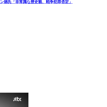
ン徳氏「非常識な歴史観、戦争犯罪否定」