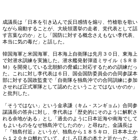
成議長は「日本を引き込んで反日感情を煽り、竹槍歌を歌い
ながら扇動することが、大統領選挙の走者、党代表として話
す言葉なのか」とし「国防に対する概念さえもない李代表、
本当に気の毒だ」と話した。
韓国海軍と米国海軍、日本海上自衛隊は先月３０日、東海上
で対潜水訓練を実施した。潜水艦発射弾道ミサイル（ＳＲＢ
Ｍ）を開発している北朝鮮の脅威に対応するための訓練だっ
た。これに対し李代表は６日、国会国防委員会の合同参謀本
部に対する国政監査で「自衛隊を独島沖での合同訓練に参加
させれば正式軍隊として認めたということではないかのか」
と批判した。
「そうではない」という金承謙（キム・スンギョム）合同参
謀議長の答弁に対し、李代表は「歴史的にそのように解釈さ
れる余地がある」とし「過去のように日本近海や南海でして
もよいものをなぜ独島沖でしたのか」と尋ねた。金議長は
「『独島付近』というが、独島から１８５キロ、日本本土か
ら１２０キロ離れていて、むしろ日本の本土と近かった。北