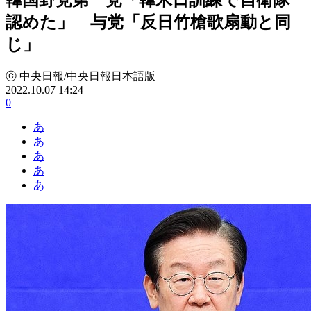
認めた」 与党「反日竹槍歌扇動と同
じ」
ⓒ 中央日報/中央日報日本語版
2022.10.07 14:24
0
あ
あ
あ
あ
あ