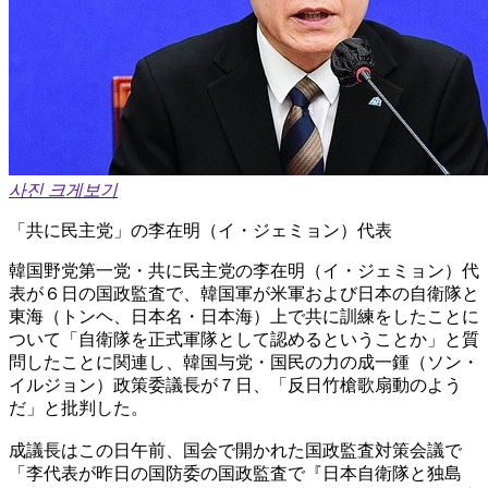
사진 크게보기
「共に民主党」の李在明（イ・ジェミョン）代表
韓国野党第一党・共に民主党の李在明（イ・ジェミョン）代
表が６日の国政監査で、韓国軍が米軍および日本の自衛隊と
東海（トンヘ、日本名・日本海）上で共に訓練をしたことに
ついて「自衛隊を正式軍隊として認めるということか」と質
問したことに関連し、韓国与党・国民の力の成一鍾（ソン・
イルジョン）政策委議長が７日、「反日竹槍歌扇動のよう
だ」と批判した。
成議長はこの日午前、国会で開かれた国政監査対策会議で
「李代表が昨日の国防委の国政監査で『日本自衛隊と独島