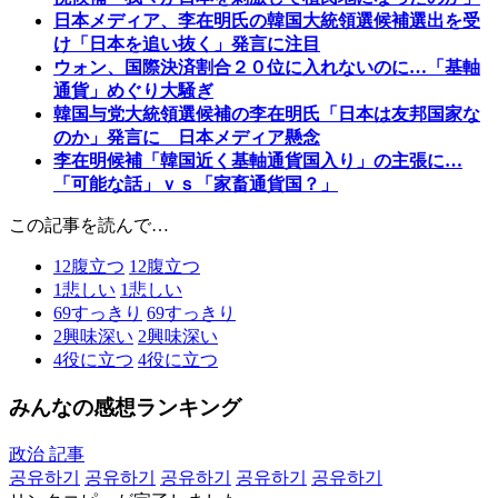
日本メディア、李在明氏の韓国大統領選候補選出を受
け「日本を追い抜く」発言に注目
ウォン、国際決済割合２０位に入れないのに…「基軸
通貨」めぐり大騒ぎ
韓国与党大統領選候補の李在明氏「日本は友邦国家な
のか」発言に 日本メディア懸念
李在明候補「韓国近く基軸通貨国入り」の主張に…
「可能な話」ｖｓ「家畜通貨国？」
この記事を読んで…
12
腹立つ
12
腹立つ
1
悲しい
1
悲しい
69
すっきり
69
すっきり
2
興味深い
2
興味深い
4
役に立つ
4
役に立つ
みんなの感想ランキング
政治 記事
공유하기
공유하기
공유하기
공유하기
공유하기