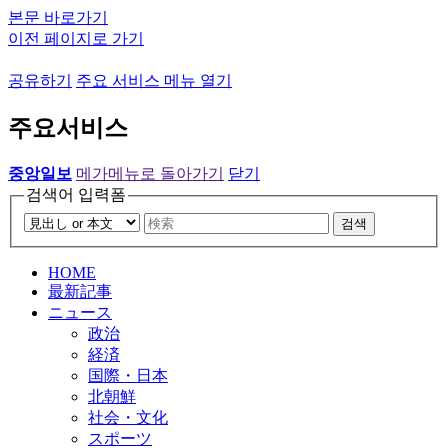
본문 바로가기
이전 페이지로 가기
공유하기
주요 서비스 메뉴 열기
주요서비스
중앙일보
메가메뉴로 돌아가기
닫기
검색어 입력폼
검색
HOME
最新記事
ニュース
政治
経済
国際・日本
北朝鮮
社会・文化
スポーツ