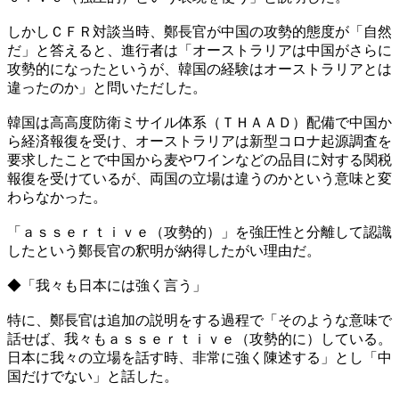
しかしＣＦＲ対談当時、鄭長官が中国の攻勢的態度が「自然
だ」と答えると、進行者は「オーストラリアは中国がさらに
攻勢的になったというが、韓国の経験はオーストラリアとは
違ったのか」と問いただした。
韓国は高高度防衛ミサイル体系（ＴＨＡＡＤ）配備で中国か
ら経済報復を受け、オーストラリアは新型コロナ起源調査を
要求したことで中国から麦やワインなどの品目に対する関税
報復を受けているが、両国の立場は違うのかという意味と変
わらなかった。
「ａｓｓｅｒｔｉｖｅ（攻勢的）」を強圧性と分離して認識
したという鄭長官の釈明が納得したがい理由だ。
◆「我々も日本には強く言う」
特に、鄭長官は追加の説明をする過程で「そのような意味で
話せば、我々もａｓｓｅｒｔｉｖｅ（攻勢的に）している。
日本に我々の立場を話す時、非常に強く陳述する」とし「中
国だけでない」と話した。