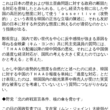
これは日本の歴史および領土歪曲問題に対する政府の断固た
る対応を意味したとみられる。しかし経済力を前に出した中
国の高圧的な態度に対して使う「ａｓｓｅｒｔｉｖｅ（攻勢
的）」という表現を韓国の正当な立場の陳述に、それも友好
国の日本に対する外交的な態度に例えるのが適切なのかとい
う指摘が出る。
鄭長官は、国内で若い世代を中心に反中感情が強まる原因を
尋ねる金映豪（キム・ヨンホ）共に民主党議員の質問には、
「ＴＨＡＡＤ配備以降の韓中関係の悪化、それによる中国側
の過度な経済対応が、国民の考えを大きく変えたのではない
かと考える」と答えた。
しかし中国の攻勢的な態度を自然だと述べたのに続き、韓国
に対する中国のＴＨＡＡＤ報復を単純に「過度な対応」とだ
け表現したのは、韓国国内の観光業界や商売人が受けた実質
的な被害などを考慮していないという質問につながりかねな
い。
◆野党「北の終戦宣言条件、核の傘を脅かす」
この日の国政監査では、文在寅（ムン・ジェイン）大統領が