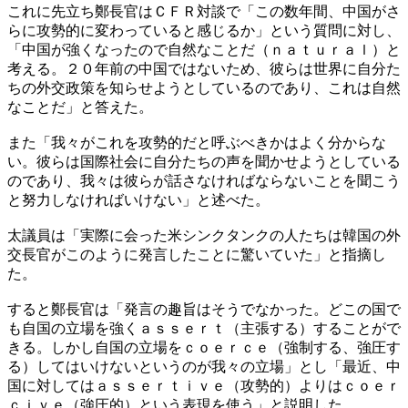
これに先立ち鄭長官はＣＦＲ対談で「この数年間、中国がさ
らに攻勢的に変わっていると感じるか」という質問に対し、
「中国が強くなったので自然なことだ（ｎａｔｕｒａｌ）と
考える。２０年前の中国ではないため、彼らは世界に自分た
ちの外交政策を知らせようとしているのであり、これは自然
なことだ」と答えた。
また「我々がこれを攻勢的だと呼ぶべきかはよく分からな
い。彼らは国際社会に自分たちの声を聞かせようとしている
のであり、我々は彼らが話さなければならないことを聞こう
と努力しなければいけない」と述べた。
太議員は「実際に会った米シンクタンクの人たちは韓国の外
交長官がこのように発言したことに驚いていた」と指摘し
た。
すると鄭長官は「発言の趣旨はそうでなかった。どこの国で
も自国の立場を強くａｓｓｅｒｔ（主張する）することがで
きる。しかし自国の立場をｃｏｅｒｃｅ（強制する、強圧す
る）してはいけないというのが我々の立場」とし「最近、中
国に対してはａｓｓｅｒｔｉｖｅ（攻勢的）よりはｃｏｅｒ
ｃｉｖｅ（強圧的）という表現を使う」と説明した。