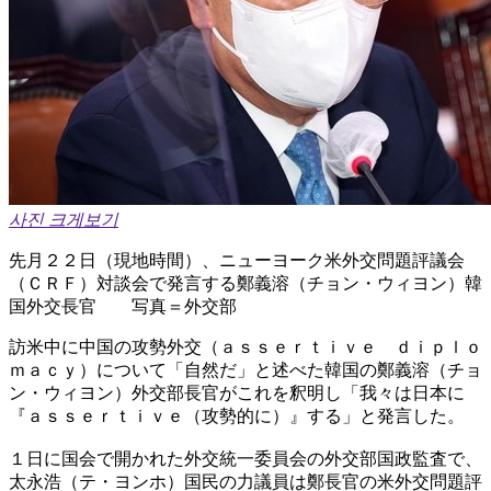
사진 크게보기
先月２２日（現地時間）、ニューヨーク米外交問題評議会
（ＣＲＦ）対談会で発言する鄭義溶（チョン・ウィヨン）韓
国外交長官 写真＝外交部
訪米中に中国の攻勢外交（ａｓｓｅｒｔｉｖｅ ｄｉｐｌｏ
ｍａｃｙ）について「自然だ」と述べた韓国の鄭義溶（チョ
ン・ウィヨン）外交部長官がこれを釈明し「我々は日本に
『ａｓｓｅｒｔｉｖｅ（攻勢的に）』する」と発言した。
１日に国会で開かれた外交統一委員会の外交部国政監査で、
太永浩（テ・ヨンホ）国民の力議員は鄭長官の米外交問題評