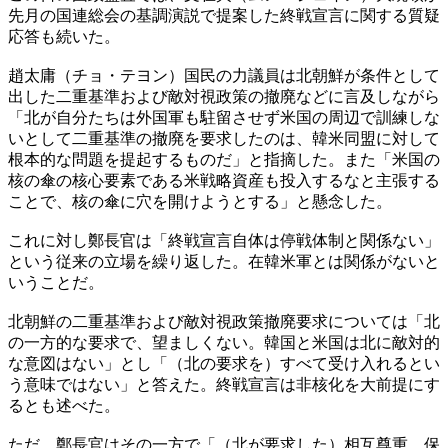
先月の国連総会の基調演説で提案した終戦宣言に関する質疑
応答も続いた。
趙太庸（チョ・テヨン）国民の力議員は北朝鮮が条件として
出した二重基準および敵対視政策の撤廃などに言及しながら
「北が自分たちは外国軍も駐留させず米国の周辺で訓練しな
いとして二重基準の撤廃を要求したのは、韓米同盟に対して
根本的な問題を提起するものだ」と指摘した。また「米国の
核の傘の核心要素である米戦略資産も投入するなと主張する
ことで、核の傘に穴を開けようとする」と懸念した。
これに対し鄭長官は「終戦宣言自体は停戦体制と関係ない」
という従来の立場を繰り返した。在韓米軍とは関係がないと
いうことだ。
北朝鮮の二重基準および敵対視政策撤廃要求については「北
の一方的な要求で、望ましくない。韓国と米国は北に敵対的
な意図はない」とし「（北の要求を）すべて受け入れるとい
う意味ではない」と答えた。終戦宣言は非核化を大前提にす
るとも述べた。
ただ、鄭長官はその一方で「（北が要求した）相互尊重、保