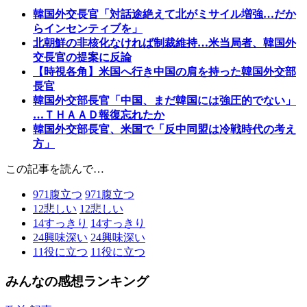
韓国外交長官「対話途絶えて北がミサイル増強…だか
らインセンティブを」
北朝鮮の非核化なければ制裁維持…米当局者、韓国外
交長官の提案に反論
【時視各角】米国へ行き中国の肩を持った韓国外交部
長官
韓国外交部長官「中国、まだ韓国には強圧的でない」
…ＴＨＡＡＤ報復忘れたか
韓国外交部長官、米国で「反中同盟は冷戦時代の考え
方」
この記事を読んで…
971
腹立つ
971
腹立つ
12
悲しい
12
悲しい
14
すっきり
14
すっきり
24
興味深い
24
興味深い
11
役に立つ
11
役に立つ
みんなの感想ランキング