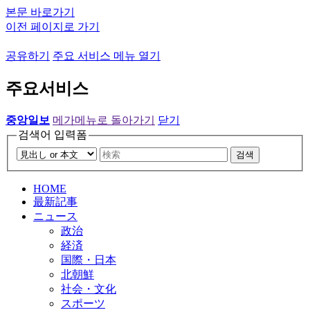
본문 바로가기
이전 페이지로 가기
공유하기
주요 서비스 메뉴 열기
주요서비스
중앙일보
메가메뉴로 돌아가기
닫기
검색어 입력폼
검색
HOME
最新記事
ニュース
政治
経済
国際・日本
北朝鮮
社会・文化
スポーツ