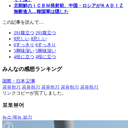
北朝鮮のＩＣＢＭ発射前、中国・ロシアがＫＡＤＩＺ
無断進入…韓国軍は隠した
この記事を読んで…
291
腹立つ
291
腹立つ
8
悲しい
8
悲しい
6
すっきり
6
すっきり
5
興味深い
5
興味深い
4
役に立つ
4
役に立つ
みんなの感想ランキング
国際・日本 記事
공유하기
공유하기
공유하기
공유하기
공유하기
リンクコピーが完了しました。
포토뷰어
뉴스 메뉴 보기