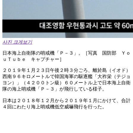
사진 크게보기
日本海上自衛隊の哨戒機「Ｐ－３」。［写真 国防部 Ｙｏ
ｕＴｕｂｅ キャプチャー］
２０１９年１月２３日午後２時３分ごろ、離於島（イオド）
西南９６キロメートルで韓国海軍の駆逐艦「大祚栄（テジョ
ヨン）」（４２００トン級）６０メートル上で日本海上自衛
隊の海上哨戒機「Ｐ－３」が飛行している様子。
日本は２０１８年１２月から２０１９年１月にかけて、合計
４回にわたり海上哨戒機低空威嚇飛行を行った。