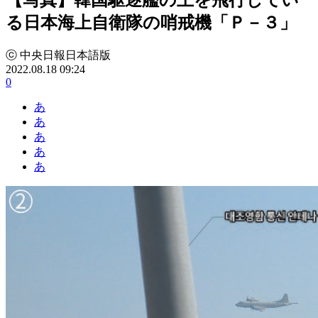
る日本海上自衛隊の哨戒機「Ｐ－３」
ⓒ 中央日報日本語版
2022.08.18 09:24
0
あ
あ
あ
あ
あ