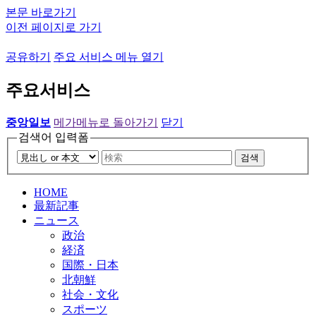
본문 바로가기
이전 페이지로 가기
공유하기
주요 서비스 메뉴 열기
주요서비스
중앙일보
메가메뉴로 돌아가기
닫기
검색어 입력폼
검색
HOME
最新記事
ニュース
政治
経済
国際・日本
北朝鮮
社会・文化
スポーツ