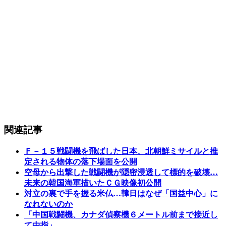
関連記事
Ｆ－１５戦闘機を飛ばした日本、北朝鮮ミサイルと推
定される物体の落下場面を公開
空母から出撃した戦闘機が隠密浸透して標的を破壊…
未来の韓国海軍描いたＣＧ映像初公開
対立の裏で手を握る米仏…韓日はなぜ「国益中心」に
なれないのか
「中国戦闘機、カナダ偵察機６メートル前まで接近し
て中指」