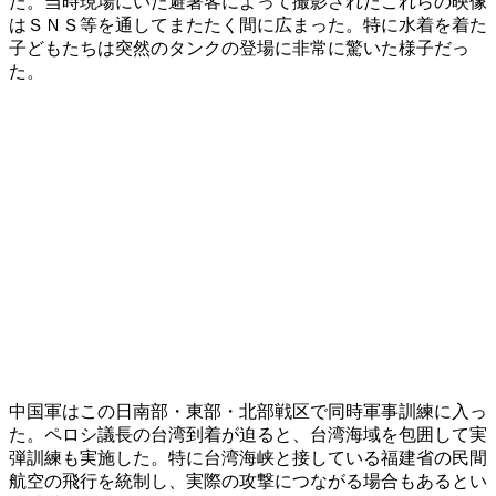
た。当時現場にいた避暑客によって撮影されたこれらの映像
はＳＮＳ等を通してまたたく間に広まった。特に水着を着た
子どもたちは突然のタンクの登場に非常に驚いた様子だっ
た。
中国軍はこの日南部・東部・北部戦区で同時軍事訓練に入っ
た。ペロシ議長の台湾到着が迫ると、台湾海域を包囲して実
弾訓練も実施した。特に台湾海峡と接している福建省の民間
航空の飛行を統制し、実際の攻撃につながる場合もあるとい