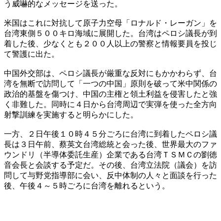
う威嚇的なメッセージを送った。
米国はこれに対抗して原子力空母「ロナルド・レーガン」を
台湾東側５００キロ海域に展開した。台湾はペロシ議長が到
着した後、少なくとも２００人以上の警察と情報要員を投じ
て警護に出た。
中国外交部は、ペロシ議長が厳重な反対にもかかわらず、台
湾を無断で訪問して「一つの中国」原則を破って米中関係の
政治的基盤を傷つけ、中国の主権と領土利益を侵害したと強
く非難した。同時に４日から台湾周辺で実弾を使った全方向
射撃訓練を実施すると明らかにした。
一方、２日午後１０時４５分ごろに台湾に到着したペロシ議
長は３日午前、蔡英文台湾総統と会った後、世界最大のファ
ウンドリ（半導体委託生産）企業である台湾ＴＳＭＣの劉徳
音会長と会談する予定だ。その後、台湾立法院（議会）を訪
問して与野党指導部に会い、反中体制の人々と面談を行った
後、午後４～５時ごろに台湾を離れるという。