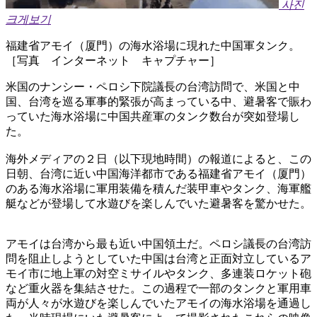
사진
크게보기
福建省アモイ（厦門）の海水浴場に現れた中国軍タンク。
［写真 インターネット キャプチャー］
米国のナンシー・ペロシ下院議長の台湾訪問で、米国と中
国、台湾を巡る軍事的緊張が高まっている中、避暑客で賑わ
っていた海水浴場に中国共産軍のタンク数台が突如登場し
た。
海外メディアの２日（以下現地時間）の報道によると、この
日朝、台湾に近い中国海洋都市である福建省アモイ（厦門）
のある海水浴場に軍用装備を積んだ装甲車やタンク、海軍艦
艇などが登場して水遊びを楽しんでいた避暑客を驚かせた。
アモイは台湾から最も近い中国領土だ。ペロシ議長の台湾訪
問を阻止しようとしていた中国は台湾と正面対立しているア
モイ市に地上軍の対空ミサイルやタンク、多連装ロケット砲
など重火器を集結させた。この過程で一部のタンクと軍用車
両が人々が水遊びを楽しんでいたアモイの海水浴場を通過し