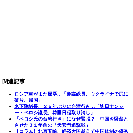
関連記事
ロシア軍がまた屈辱…「参謀総長、ウクライナで尻に
破片、帰国」
米下院議長、２５年ぶりに台湾行き…「訪日ナンシ
ー・ペロシ議長、韓国日程取り消し」
「ペロシ氏の台湾行き」になぜ緊張？ 中国を騒然と
させた３１年前の「天安門追撃戦」
【コラム】北京五輪、経済大国越えて中国体制の優秀