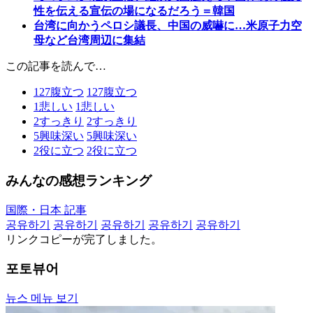
性を伝える宣伝の場になるだろう＝韓国
台湾に向かうペロシ議長、中国の威嚇に…米原子力空
母など台湾周辺に集結
この記事を読んで…
127
腹立つ
127
腹立つ
1
悲しい
1
悲しい
2
すっきり
2
すっきり
5
興味深い
5
興味深い
2
役に立つ
2
役に立つ
みんなの感想ランキング
国際・日本 記事
공유하기
공유하기
공유하기
공유하기
공유하기
リンクコピーが完了しました。
포토뷰어
뉴스 메뉴 보기