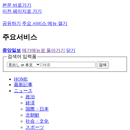
본문 바로가기
이전 페이지로 가기
공유하기
주요 서비스 메뉴 열기
주요서비스
중앙일보
메가메뉴로 돌아가기
닫기
검색어 입력폼
검색
HOME
最新記事
ニュース
政治
経済
国際・日本
北朝鮮
社会・文化
スポーツ