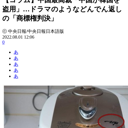
盗用」…ドラマのようなどんでん返し
の「商標権判決」
ⓒ 中央日報/中央日報日本語版
2022.08.01 12:06
0
あ
あ
あ
あ
あ