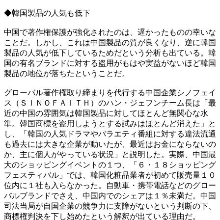
◆韓国製品の人気も低下
中国で著作権保護が強化されたのは、遅かったものの幸いな
ことだ。しかし、これは中国製品の質が良くなり、逆に韓国
製品の人気が低下しているためだという分析も出ている。韓
国の有名ブランドに対する盗用がもはや実益がないほど韓国
製品の地位が落ちたということだ。
グローバル著作権取り締まりを代行する中国企業シノフェイ
ス（ＳＩＮＯＦＡＩＴＨ）のハン・ジェフンチーム長は「最
近の中国の雰囲気は韓国製品に対してほとんど無関心な水
準。韓国商標を盗用しようとする試みはほとんど消えた」と
し、「韓国の人気ドラマやバラエティ番組に対する違法流通
も過去には大きな企業が動いたが、最近はお金にならないの
か、主に個人がやっている状況」と説明した。実際、中国最
大のショッピングイベントの１つ、「６・１８ショッピング
フェスティバル」では、韓国化粧品業者が初めて販売量１０
位内に１社も入らなかった。自動車・携帯電話などのグロー
バルブランドでさえ、中国内でのシェアは１％未満だ。中国
司法当局が自国企業の競争力に支障がないという判断の下、
商標権判決を下し始めたという解釈が出ている理由だ。