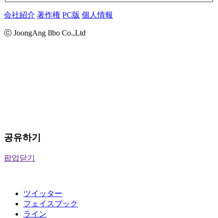
会社紹介
著作権
PC版
個人情報
ⓒ JoongAng Ilbo Co.,Ltd
공유하기
팝업닫기
ツイッター
フェイスブック
ライン