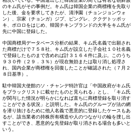
相次いでいる。中国進出した韓国企業の間では有名な朝鮮族
のキム氏がその事例だ。キム氏は韓国企業の商標権を先取り
した後、金を要求してきたが、清浄園（チョンジョンウォ
ン）、宗家（チョンガ）ジプ、ピングレ、ククデトッポッ
キ、ポロロをはじめ、韓国チキンブランドの大半をキム氏が
先に中国に登録した。
中国商標局データベース分析の結果、キム氏名義で出願され
た商標だけで７５８社、キム氏が設立した子会社１０社名義
で登録したものまで含めれば計３１６４件に及ぶ。このうち
９３０件（２９．３％）が現在無効または取り消し処理さ
れ、国内企業が商標権を回復したことが確認された（７月２
８日基準）。
駐中韓国大使館のソ・チャンデ特許官は「中国政府がキム氏
をブラックリストに載せたものと見られる」とし、「キム氏
が関与した情況が明らかになれば直ちに商標登録を取り消す
ことができる状況」と説明した。キム氏のグループが法の網
を潜り抜けるために他人名義で悪意的に登録したケースもあ
るが、該当業者の持株所有構造や人のつながりの輪を捜し出
すことができ、悪意的な先登録が取り消される場合も多いと
いう。