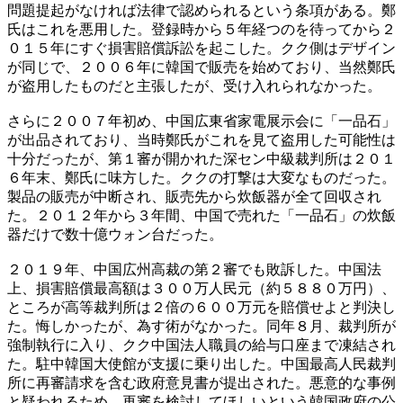
問題提起がなければ法律で認められるという条項がある。鄭
氏はこれを悪用した。登録時から５年経つのを待ってから２
０１５年にすぐ損害賠償訴訟を起こした。クク側はデザイン
が同じで、２００６年に韓国で販売を始めており、当然鄭氏
が盗用したものだと主張したが、受け入れられなかった。
さらに２００７年初め、中国広東省家電展示会に「一品石」
が出品されており、当時鄭氏がこれを見て盗用した可能性は
十分だったが、第１審が開かれた深セン中級裁判所は２０１
６年末、鄭氏に味方した。ククの打撃は大変なものだった。
製品の販売が中断され、販売先から炊飯器が全て回収され
た。２０１２年から３年間、中国で売れた「一品石」の炊飯
器だけで数十億ウォン台だった。
２０１９年、中国広州高裁の第２審でも敗訴した。中国法
上、損害賠償最高額は３００万人民元（約５８８０万円）、
ところが高等裁判所は２倍の６００万元を賠償せよと判決し
た。悔しかったが、為す術がなかった。同年８月、裁判所が
強制執行に入り、クク中国法人職員の給与口座まで凍結され
た。駐中韓国大使館が支援に乗り出した。中国最高人民裁判
所に再審請求を含む政府意見書が提出された。悪意的な事例
と疑われるため、再審を検討してほしいという韓国政府の公