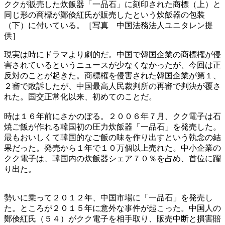
ククが販売した炊飯器「一品石」に刻印された商標（上）と
同じ形の商標が鄭倹紅氏が販売したという炊飯器の包装
（下）に付いている。［写真 中国法務法人ユニタレン提
供］
現実は時にドラマより劇的だ。中国で韓国企業の商標権が侵
害されているというニュースが少なくなかったが、今回は正
反対のことが起きた。商標権を侵害された韓国企業が第１、
２審で敗訴したが、中国最高人民裁判所の再審で判決が覆さ
れた。国交正常化以来、初めてのことだ。
時は１６年前にさかのぼる。２００６年７月、クク電子は石
焼ご飯が作れる韓国初の圧力炊飯器「一品石」を発売した。
最もおいしくて韓国的なご飯の味を作り出すという執念の結
果だった。発売から１年で１０万個以上売れた。中小企業の
クク電子は、韓国内の炊飯器シェア７０％を占め、首位に躍
り出た。
勢いに乗って２０１２年、中国市場に「一品石」を発売し
た。ところが２０１５年に意外な事件が起こった。中国人の
鄭倹紅氏（５４）がクク電子を相手取り、販売中断と損害賠