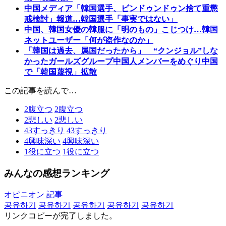
中国メディア「韓国選手、ビンドゥンドゥン捨て重懲
戒検討」報道…韓国選手「事実ではない」
中国、韓国女優の韓服に「明のもの」こじつけ…韓国
ネットユーザー「何が盗作なのか」
「韓国は過去、属国だったから」 “クンジョル”しな
かったガールズグループ中国人メンバーをめぐり中国
で「韓国蔑視」拡散
この記事を読んで…
2
腹立つ
2
腹立つ
2
悲しい
2
悲しい
43
すっきり
43
すっきり
4
興味深い
4
興味深い
1
役に立つ
1
役に立つ
みんなの感想ランキング
オピニオン 記事
공유하기
공유하기
공유하기
공유하기
공유하기
リンクコピーが完了しました。