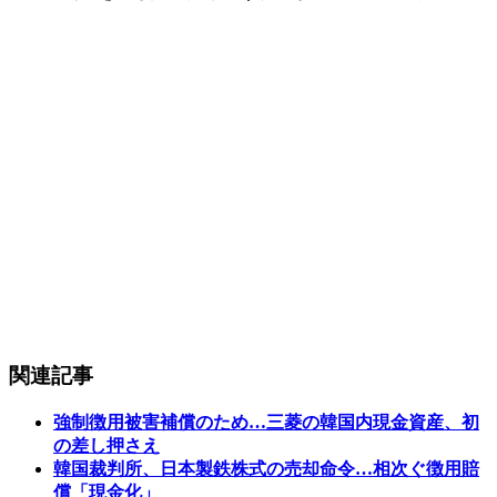
関連記事
強制徴用被害補償のため…三菱の韓国内現金資産、初
の差し押さえ
韓国裁判所、日本製鉄株式の売却命令…相次ぐ徴用賠
償「現金化」