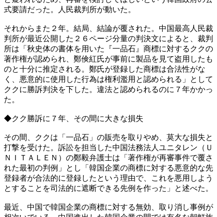
式要請だった。人民裁判所が動いた。
それからまた２年。結局、結論が覆された。中国最高人民裁
判所が最近公開した２６ページ分量の判決文によると、裁判
所は「秋史体の書体を用いた『一品石』商標に対するククの
著作権が認められ、鄭倹紅氏が事前に製品を見て盗用したも
のと十分に推定される。鄭氏が登録した商標は合法性がな
く、悪意的に使用した行為は権利濫用と認められる」として
ククに勝訴判決を下した。違法と認められるのに７年かかっ
た。
◆クク勝訴に７年、その間に大きな損失
その間、ククは「一品石」の販売を取りやめ、莫大な損失と
打撃を受けた。訴訟を担当した中国法務法人ユニタレン（Ｕ
ＮＩＴＡＬＥＮ）の鄭毅弁護士は「著作権が再審事件で覆さ
れた最初の判例」とし「韓国企業の商標に対する悪意的な先
登録者が合法的に登録したという理由で、これを悪用しよう
とすることを司法的に遮断できる先例を作った」と述べた。
最近、中国で韓国企業の商標に対する無効、取り消し事例が