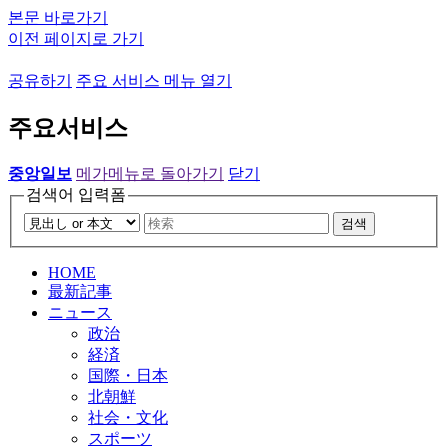
본문 바로가기
이전 페이지로 가기
공유하기
주요 서비스 메뉴 열기
주요서비스
중앙일보
메가메뉴로 돌아가기
닫기
검색어 입력폼
검색
HOME
最新記事
ニュース
政治
経済
国際・日本
北朝鮮
社会・文化
スポーツ