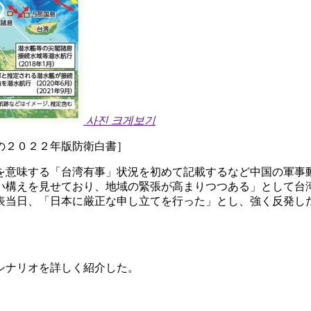
사진 크게보기
の２０２２年版防衛白書］
を意味する「台湾有事」状況を初めて記載するなど中国の軍事
い構えを見せており、地域の緊張が高まりつつある」として台
表当日、「日本に厳正な申し立てを行った」とし、強く反発し
シナリオを詳しく紹介した。