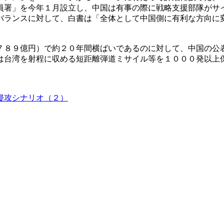
員署」を今年１月設立し、中国は有事の際に戦略支援部隊がサ
バランスに対して、白書は「全体として中国側に有利な方向に
７８９億円）で約２０年間横ばいであるのに対して、中国の公
は台湾を射程に収める短距離弾道ミサイル等を１０００発以上
侵攻シナリオ（２）