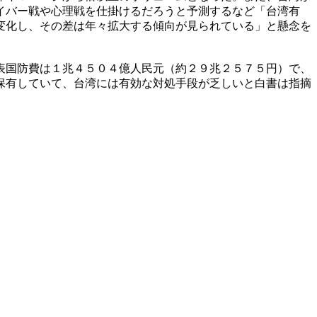
イバー戦や心理戦を仕掛けるだろうと予測するなど「台湾有
変化し、その差は年々拡大する傾向が見られている」と懸念を
表国防費は１兆４５０４億人民元（約２９兆２５７５円）で、
保有していて、台湾には有効な対処手段が乏しいと白書は指摘