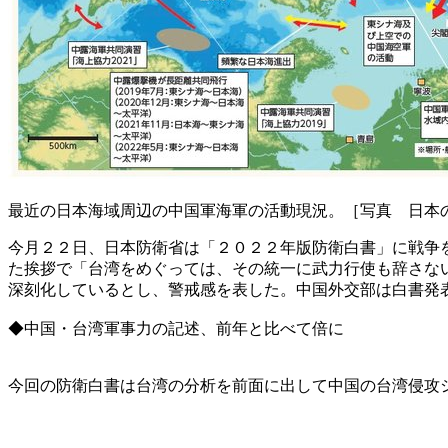
最近の日本海域周辺の中国軍海軍の活動現況。［写真 日本
今月２２日、日本防衛省は「２０２２年版防衛白書」に戦争
た挨拶で「台湾をめぐっては、その統一に武力行使も辞さな
深刻化しているとし、警戒感を表した。中国外交部は白書発
◆中国・台湾軍事力の記述、前年と比べて倍に
今回の防衛白書は台湾の分析を前面に出して中国の台湾侵攻