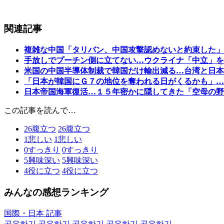
関連記事
複雑な中国「タリバン、中国攻撃認めないと約束した」
手放しでプーチン側に立てない…ウクライナ「中立」を
米国の中国半導体制裁で韓国だけ輸出減る…台湾と日本
「日本が韓国にＧ７の地位を奪われる日がくるかも」…
日本帝国海軍復活…１５年密かに隠してきた「空母の野
この記事を読んで…
26
腹立つ
26
腹立つ
1
悲しい
1
悲しい
0
すっきり
0
すっきり
5
興味深い
5
興味深い
4
役に立つ
4
役に立つ
みんなの感想ランキング
国際・日本 記事
공유하기
공유하기
공유하기
공유하기
공유하기