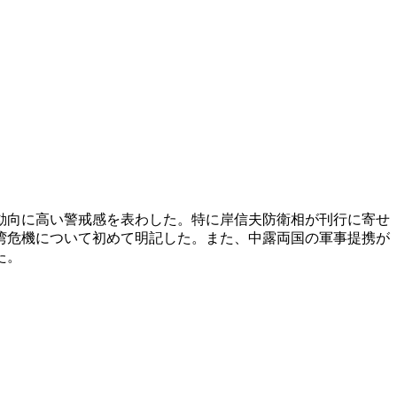
動向に高い警戒感を表わした。特に岸信夫防衛相が刊行に寄せ
湾危機について初めて明記した。また、中露両国の軍事提携が
た。