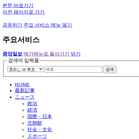
본문 바로가기
이전 페이지로 가기
공유하기
주요 서비스 메뉴 열기
주요서비스
중앙일보
메가메뉴로 돌아가기
닫기
검색어 입력폼
검색
HOME
最新記事
ニュース
政治
経済
国際・日本
北朝鮮
社会・文化
スポーツ