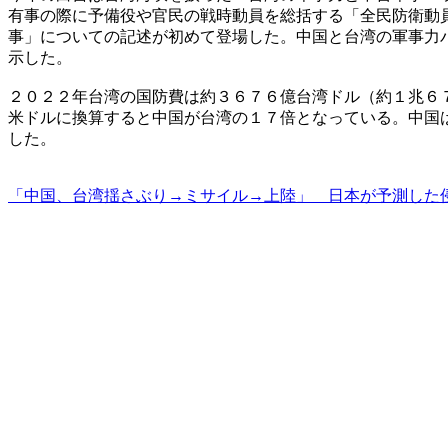
有事の際に予備役や官民の戦時動員を総括する「全民防衛動
事」についての記述が初めて登場した。中国と台湾の軍事力
示した。
２０２２年台湾の国防費は約３６７６億台湾ドル（約１兆６
米ドルに換算すると中国が台湾の１７倍となっている。中国
した。
「中国、台湾揺さぶり→ミサイル→上陸」 日本が予測した