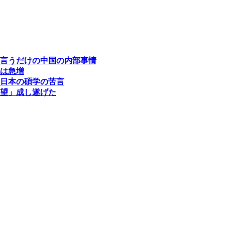
言うだけの中国の内部事情
は急増
日本の碩学の苦言
望」成し遂げた