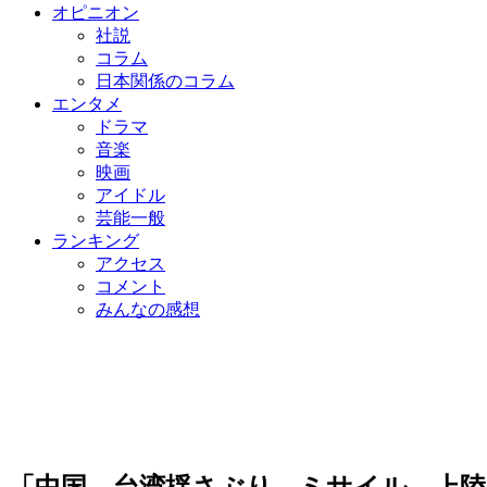
オピニオン
社説
コラム
日本関係のコラム
エンタメ
ドラマ
音楽
映画
アイドル
芸能一般
ランキング
アクセス
コメント
みんなの感想
「中国、台湾揺さぶり→ミサイル→上陸