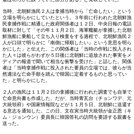
当時、北朝鮮漁民２人は拿捕当時から「亡命したい」という
立場を明らかにしていたという。３年前に行われた北朝鮮漁
民拿捕作戦に精通した政府関係者は１２日、中央日報の電話
取材に対して「その年１１月２日、海軍艦艇が拿捕した北朝
鮮漁船に乗船して立ち入り検査をする過程で、北朝鮮漁民２
人が口頭で明らかに『南側に帰順したい』という意思を明ら
かにした」と伝えた。この関係者は「当時の作戦に投入され
た人々は彼らがわずか５日後に北朝鮮に追放された事実をメ
ディアの報道で聞いて相当な衝撃を受けた」と話した。関係
者は「当時拿捕作戦に投入された要員の立場では、彼らが当
然適法な亡命手順を踏んで韓国に定着するものと思ってい
た」と明らかにした。
２人の漁民は１１月２日の拿捕後に行われた調査でも自筆で
亡命意向書も作成した。だが、当時青瓦台（チョンワデ、元
大統領府）や国家情報院などが１１月５日、北朝鮮に送還す
る意志を通知した。この日、文在寅当時大統領が金正恩（キ
ム・ジョンウン）委員長に韓国答礼の訪問を要請する親書を
送った。