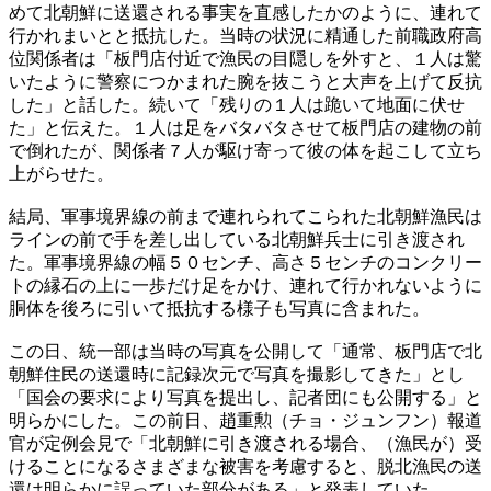
めて北朝鮮に送還される事実を直感したかのように、連れて
行かれまいとと抵抗した。当時の状況に精通した前職政府高
位関係者は「板門店付近で漁民の目隠しを外すと、１人は驚
いたように警察につかまれた腕を抜こうと大声を上げて反抗
した」と話した。続いて「残りの１人は跪いて地面に伏せ
た」と伝えた。１人は足をバタバタさせて板門店の建物の前
で倒れたが、関係者７人が駆け寄って彼の体を起こして立ち
上がらせた。
結局、軍事境界線の前まで連れられてこられた北朝鮮漁民は
ラインの前で手を差し出している北朝鮮兵士に引き渡され
た。軍事境界線の幅５０センチ、高さ５センチのコンクリー
トの縁石の上に一歩だけ足をかけ、連れて行かれないように
胴体を後ろに引いて抵抗する様子も写真に含まれた。
この日、統一部は当時の写真を公開して「通常、板門店で北
朝鮮住民の送還時に記録次元で写真を撮影してきた」とし
「国会の要求により写真を提出し、記者団にも公開する」と
明らかにした。この前日、趙重勲（チョ・ジュンフン）報道
官が定例会見で「北朝鮮に引き渡される場合、（漁民が）受
けることになるさまざまな被害を考慮すると、脱北漁民の送
還は明らかに誤っていた部分がある」と発表していた。