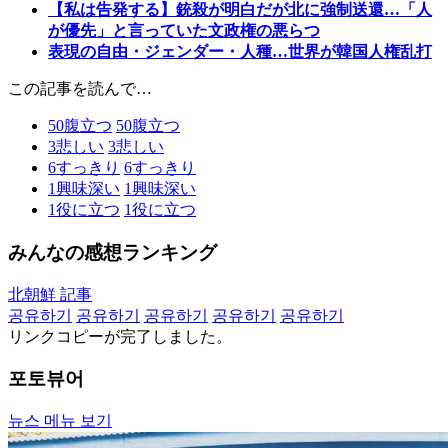
【私は告発する】銃殺が明白だが北に強制送還…「人
が優先」と言っていた文政権の悪らつ
表現の自由・ジェンダー・人種…世界が韓国人権乱打
この記事を読んで…
50
腹立つ
50
腹立つ
3
悲しい
3
悲しい
6
すっきり
6
すっきり
1
興味深い
1
興味深い
1
役に立つ
1
役に立つ
みんなの感想ランキング
北朝鮮 記事
공유하기
공유하기
공유하기
공유하기
공유하기
リンクコピーが完了しました。
포토뷰어
뉴스 메뉴 보기