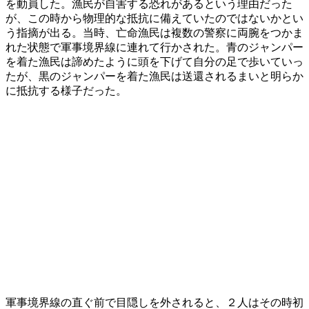
を動員した。漁民が自害する恐れがあるという理由だった
が、この時から物理的な抵抗に備えていたのではないかとい
う指摘が出る。当時、亡命漁民は複数の警察に両腕をつかま
れた状態で軍事境界線に連れて行かされた。青のジャンパー
を着た漁民は諦めたように頭を下げて自分の足で歩いていっ
たが、黒のジャンパーを着た漁民は送還されるまいと明らか
に抵抗する様子だった。
軍事境界線の直ぐ前で目隠しを外されると、２人はその時初