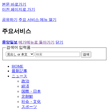
본문 바로가기
이전 페이지로 가기
공유하기
주요 서비스 메뉴 열기
주요서비스
중앙일보
메가메뉴로 돌아가기
닫기
검색어 입력폼
검색
HOME
最新記事
ニュース
政治
経済
国際・日本
北朝鮮
社会・文化
スポーツ