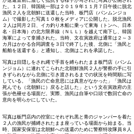
が送還直前に激しく抵抗する様子が写された写真が公開され
た。１２日、韓国統一部は２０１９年１１月７日午後に脱北
漁民２人を北朝鮮に送還した当時、板門店（パンムンジョ
ム）で撮影した写真１０枚をメディアに公開した。脱北漁民
２人は同月２日、イカ釣り木船に乗って東海（トンへ、日本
名・日本海）の北方限界線（ＮＬＬ）を越えて南下し、韓国
海軍によって拿捕された。当時、文在寅政府は通常は２～３
カ月はかかる合同調査を３日で終了した後、北側に「漁民と
船舶を送還する」と通知し、北側はこれを承諾した。
写真は目隠しをされ縄で手首を縛られたまま板門店（パンム
ンジョム）に連れてこられた北朝鮮漁民２人が警察の手に引
きずられながら北側に引き渡されるまでの状況を時間順に写
している。「漁民の亡命意思には真意がなかった」「漁民は
死んでも（北朝鮮に）戻ると話した」という文在寅政府の主
張が色褪せる場面だ。実際、漁民は自筆や口頭で数回亡命の
意向を明らかにしていた。
写真は板門店内の控室にそれぞれ黒と青のジャンパーを着た
２人の漁民が捕縛されたまま座っている場面から始まる。当
時、国家安保室は北朝鮮への送還のために警察特攻隊員８人