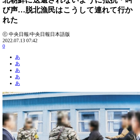
び声…脱北漁民はこうして連れて行か
れた
ⓒ 中央日報/中央日報日本語版
2022.07.13 07:42
0
あ
あ
あ
あ
あ