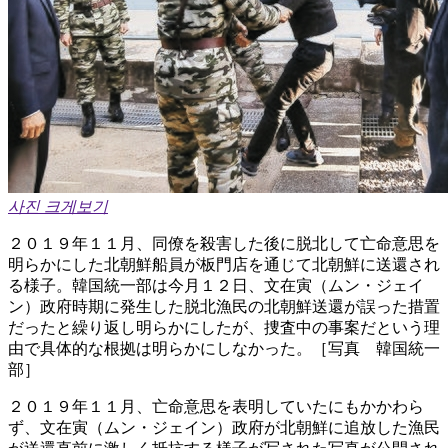
사진 크게보기
２０１９年１１月、同僚を殺害した後に脱北して亡命意思を
明らかにした北朝鮮船員が板門店を通じて北朝鮮に送還され
る様子。韓国統一部は今月１２日、文在寅（ムン・ジェイ
ン）政府時期に発生した脱北漁民の北朝鮮送還が誤った措置
だったと繰り返し明らかにしたが、捜査中の事案だという理
由で具体的な根拠は明らかにしなかった。［写真 韓国統一
部］
２０１９年１１月、亡命意思を表明していたにもかかわら
ず、文在寅（ムン・ジェイン）政府が北朝鮮に追放した漁民