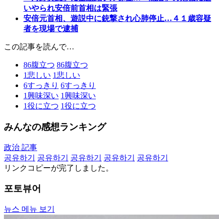
いやられ安倍前首相は緊張
安倍元首相、遊説中に銃撃され心肺停止…４１歳容疑
者を現場で逮捕
この記事を読んで…
86
腹立つ
86
腹立つ
1
悲しい
1
悲しい
6
すっきり
6
すっきり
1
興味深い
1
興味深い
1
役に立つ
1
役に立つ
みんなの感想ランキング
政治 記事
공유하기
공유하기
공유하기
공유하기
공유하기
リンクコピーが完了しました。
포토뷰어
뉴스 메뉴 보기