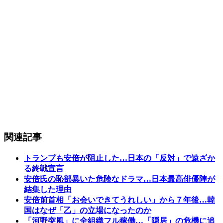
関連記事
トランプも安倍が阻止した…日本の「反対」で遠ざか
る終戦宣言
安倍氏の恥部暴いた危険なドラマ…日本最高俳優陣が
結集した理由
安倍前首相「お会いできてうれしい」から７年後…韓
国はなぜ「乙」の立場になったのか
「河野突風」に全組織フル稼働…「隠居」の危機に追