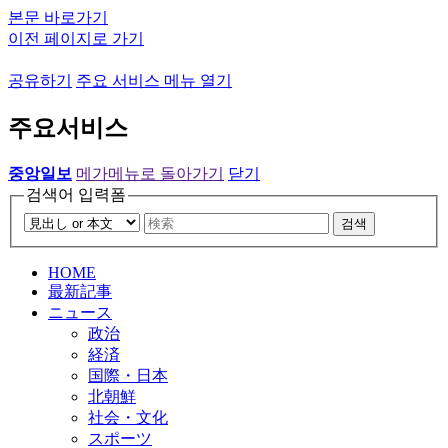
본문 바로가기
이전 페이지로 가기
공유하기
주요 서비스 메뉴 열기
주요서비스
중앙일보
메가메뉴로 돌아가기
닫기
검색어 입력폼
검색
HOME
最新記事
ニュース
政治
経済
国際・日本
北朝鮮
社会・文化
スポーツ