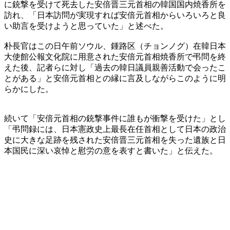
に銃撃を受けて死去した安倍晋三元首相の韓国国内焼香所を
訪れ、「日本訪問が実現すれば安倍元首相からいろいろと良
い助言を受けようと思っていた」と述べた。
朴長官はこの日午前ソウル、鍾路区（チョンノグ）在韓日本
大使館公報文化院に用意された安倍元首相焼香所で弔問を終
えた後、記者らに対し「過去の韓日議員親善活動で会ったこ
とがある」と安倍元首相との縁に言及しながらこのように明
らかにした。
続いて「安倍元首相の銃撃事件に誰もが衝撃を受けた」とし
「弔問録には、日本憲政史上最長在任首相として日本の政治
史に大きな足跡を残された安倍晋三元首相を失った遺族と日
本国民に深い哀悼と慰労の意を表すと書いた」と伝えた。