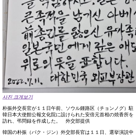
사진 크게보기
朴振外交長官が１１日午前、ソウル鍾路区（チョンノグ）駐
韓日本大使館公報文化院に設けられた安倍元首相の焼香所を
訪れ、弔問録を作成した。 外交部提供
韓国の朴振（パク・ジン）外交部長官は１１日、選挙演説中