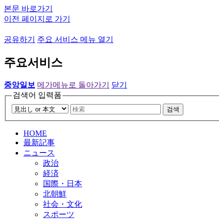
본문 바로가기
이전 페이지로 가기
공유하기
주요 서비스 메뉴 열기
주요서비스
중앙일보
메가메뉴로 돌아가기
닫기
검색어 입력폼
검색
HOME
最新記事
ニュース
政治
経済
国際・日本
北朝鮮
社会・文化
スポーツ