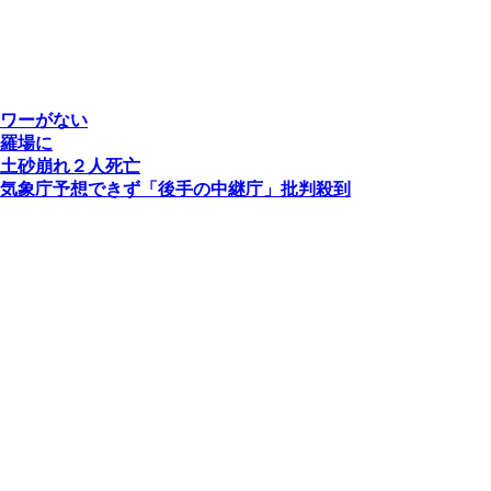
ワーがない
羅場に
土砂崩れ２人死亡
気象庁予想できず「後手の中継庁」批判殺到