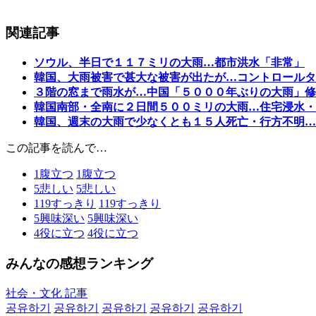
関連記事
ソウル、半日で１１７ミリの大雨…都市洪水「非常」
韓国、大雨被害で甚大な被害が出たが…コントロールタ
３階の窓まで雨水が…中国「５０００年ぶりの大雨」修
韓国南部・全南に２日間５００ミリの大雨…住宅浸水・
韓国、週末の大雨で少なくとも１５人死亡・行方不明…
この記事を読んで…
1
腹立つ
1
腹立つ
5
悲しい
5
悲しい
119
すっきり
119
すっきり
5
興味深い
5
興味深い
4
役に立つ
4
役に立つ
みんなの感想ランキング
社会・文化 記事
공유하기
공유하기
공유하기
공유하기
공유하기