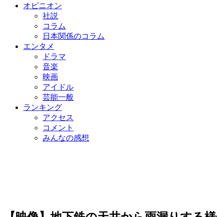
オピニオン
社説
コラム
日本関係のコラム
エンタメ
ドラマ
音楽
映画
アイドル
芸能一般
ランキング
アクセス
コメント
みんなの感想
【映像】地下鉄の天井から雨漏りする様