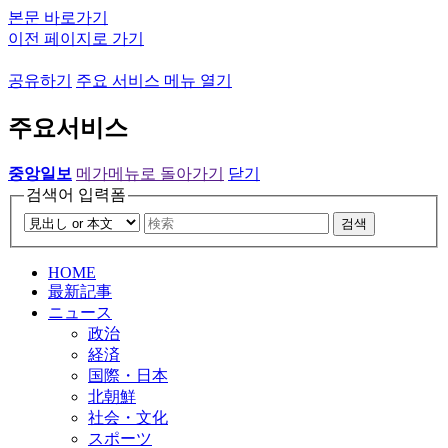
본문 바로가기
이전 페이지로 가기
공유하기
주요 서비스 메뉴 열기
주요서비스
중앙일보
메가메뉴로 돌아가기
닫기
검색어 입력폼
검색
HOME
最新記事
ニュース
政治
経済
国際・日本
北朝鮮
社会・文化
スポーツ