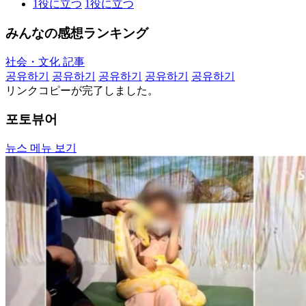
1
役に立つ
1
役に立つ
みんなの感想ランキング
社会・文化 記事
공유하기
공유하기
공유하기
공유하기
공유하기
リンクコピーが完了しました。
포토뷰어
뉴스 메뉴 보기