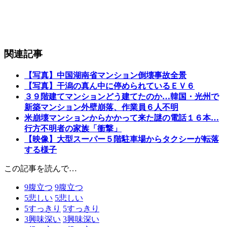
関連記事
【写真】中国湖南省マンション倒壊事故全景
【写真】干潟の真ん中に停められているＥＶ６
３９階建てマンションどう建てたのか…韓国・光州で
新築マンション外壁崩落、作業員６人不明
米崩壊マンションからかかって来た謎の電話１６本…
行方不明者の家族「衝撃」
【映像】大型スーパー５階駐車場からタクシーが転落
する様子
この記事を読んで…
9
腹立つ
9
腹立つ
5
悲しい
5
悲しい
5
すっきり
5
すっきり
3
興味深い
3
興味深い