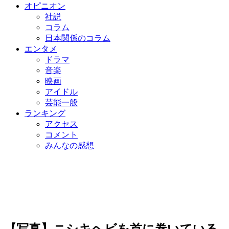
オピニオン
社説
コラム
日本関係のコラム
エンタメ
ドラマ
音楽
映画
アイドル
芸能一般
ランキング
アクセス
コメント
みんなの感想
【写真】ニシキヘビを首に巻いている