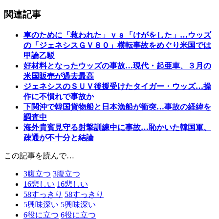
関連記事
車のために「救われた」ｖｓ「けがをした」…ウッズ
の「ジェネシスＧＶ８０」横転事故をめぐり米国では
甲論乙駁
好材料となったウッズの事故…現代・起亜車、３月の
米国販売が過去最高
ジェネシスのＳＵＶ後援受けたタイガー・ウッズ…操
作に不慣れで事故か
下関沖で韓国貨物船と日本漁船が衝突…事故の経緯を
調査中
海外貴賓見守る射撃訓練中に事故…恥かいた韓国軍、
疎通が不十分と結論
この記事を読んで…
3
腹立つ
3
腹立つ
16
悲しい
16
悲しい
58
すっきり
58
すっきり
5
興味深い
5
興味深い
6
役に立つ
6
役に立つ