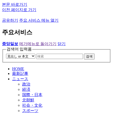
본문 바로가기
이전 페이지로 가기
공유하기
주요 서비스 메뉴 열기
주요서비스
중앙일보
메가메뉴로 돌아가기
닫기
검색어 입력폼
검색
HOME
最新記事
ニュース
政治
経済
国際・日本
北朝鮮
社会・文化
スポーツ