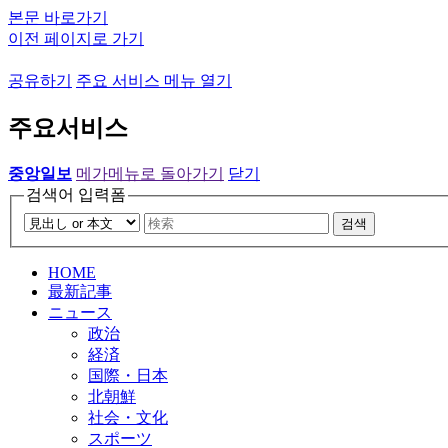
본문 바로가기
이전 페이지로 가기
공유하기
주요 서비스 메뉴 열기
주요서비스
중앙일보
메가메뉴로 돌아가기
닫기
검색어 입력폼
검색
HOME
最新記事
ニュース
政治
経済
国際・日本
北朝鮮
社会・文化
スポーツ