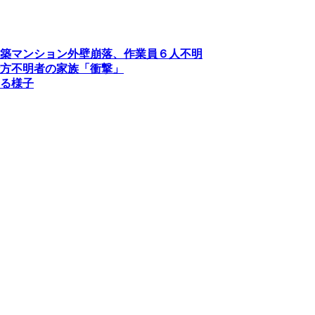
築マンション外壁崩落、作業員６人不明
方不明者の家族「衝撃」
る様子