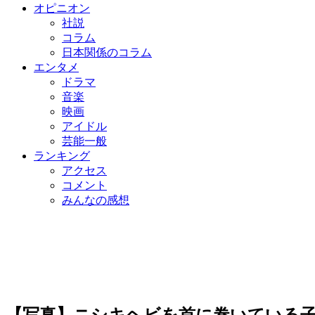
オピニオン
社説
コラム
日本関係のコラム
エンタメ
ドラマ
音楽
映画
アイドル
芸能一般
ランキング
アクセス
コメント
みんなの感想
【写真】ニシキヘビを首に巻いている