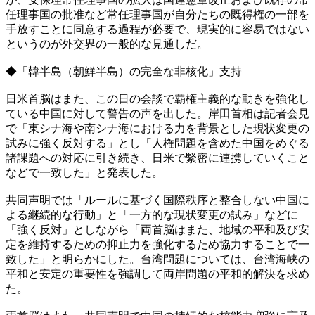
任理事国の批准など常任理事国が自分たちの既得権の一部を
手放すことに同意する過程が必要で、現実的に容易ではない
というのが外交界の一般的な見通しだ。
◆「韓半島（朝鮮半島）の完全な非核化」支持
日米首脳はまた、この日の会談で覇権主義的な動きを強化し
ている中国に対して警告の声を出した。岸田首相は記者会見
で「東シナ海や南シナ海における力を背景とした現状変更の
試みに強く反対する」とし「人権問題を含めた中国をめぐる
諸課題への対応に引き続き、日米で緊密に連携していくこと
などで一致した」と発表した。
共同声明では「ルールに基づく国際秩序と整合しない中国に
よる継続的な行動」と「一方的な現状変更の試み」などに
「強く反対」としながら「両首脳はまた、地域の平和及び安
定を維持するための抑止力を強化するため協力することで一
致した」と明らかにした。台湾問題については、台湾海峡の
平和と安定の重要性を強調して両岸問題の平和的解決を求め
た。