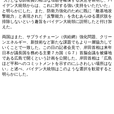
づけとなる防衛費の相当な増額を確保する決意を表明し、バ
イデン大統領からは、これに対する強い支持をいただいた」
と明らかにした。また、防衛力強化のために既に「敵基地攻
撃能力」と表現された「反撃能力」を含むあらゆる選択肢を
排除しないという趣旨をバイデン大統領に説明したと付け加
えた。
両国はまた、サプライチェーン（供給網）強化問題、クリー
ンエネルギー、新技術など新たな課題でもより一層協力して
いくことで一致した。この日の記者会見で、岸田首相は来年
日本が議長国を務める主要７カ国（Ｇ７）首脳会議を被爆地
である広島で開くという計画を公開した。岸田首相は「広島
ほど平和へのコミットメントを示すのにふさわしい場所はな
い」と述べ、バイデン大統領はこのような選択を歓迎すると
明らかにした。