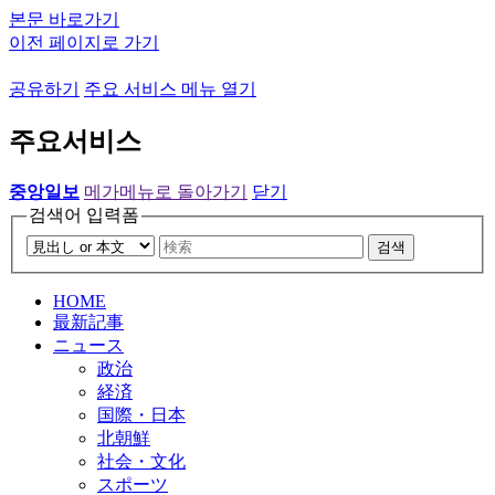
본문 바로가기
이전 페이지로 가기
공유하기
주요 서비스 메뉴 열기
주요서비스
중앙일보
메가메뉴로 돌아가기
닫기
검색어 입력폼
검색
HOME
最新記事
ニュース
政治
経済
国際・日本
北朝鮮
社会・文化
スポーツ