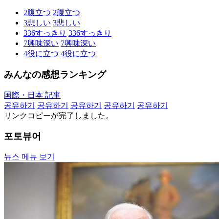
2
腹立つ
2
腹立つ
3
悲しい
3
悲しい
336
すっきり
336
すっきり
7
興味深い
7
興味深い
4
役に立つ
4
役に立つ
みんなの感想ランキング
国際・日本 記事
공유하기
공유하기
공유하기
공유하기
공유하기
リンクコピーが完了しました。
포토뷰어
뉴스 메뉴 보기