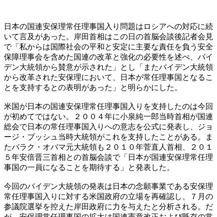
日本の国連安保理常任理事国入り問題はロシアへの対応に続
いて言及があった。岸田首相はこの日の首脳会談後記者会見
で「私からは国際社会の平和と安定に主要な責任を負う安全
保障理事会を含めた国連の改革と強化の必要性を述べ、バイ
デン大統領から賛意が示された」とし「またバイデン大統領
から改革された安保理において、日本が常任理事国となるこ
とを支持するとの表明があった」と明らかにした。
米国が日本の国連安保理常任理事国入りを支持したのは今回
が初めてではない。２００４年に小泉純一郎当時首相が国連
総会で日本の常任理事国入りへの意志を公式に発表し、ジョ
ージ・ブッシュ当時大統領がこれを支持したことがある。ま
たバラク・オバマ元大統領も２０１０年菅直人首相、２０１
５年安倍晋三首相との首脳会談で「日本が国連安保理常任理
事国の一員になることを期待する」と発表した。
今回のバイデン大統領の発表は日本の念願事業である安保理
常任理事国入りに対する米国政府の立場を再確認し、７月の
参議院選挙を控えた岸田政府に力を与えたと分析される。だ
が、安保理常任理事国の拡大は国連憲章改正および既存の常