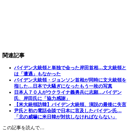
関連記事
バイデン大統領と単独で会った岸田首相…文大統領と
は「遭遇」もなかった
バイデン大統領・ジョンソン首相が同時に文大統領を
指した…日本で大騷ぎになったもう一枚の写真
日本人７０人がウクライナ義勇兵に志願…バイデン
氏、岸田氏に「協力感謝」
【米大統領訪韓】バイデン大統領、演説の最後に失言
尹氏と初の電話会談で日本に言及したバイデン氏…
「北の威嚇に米日韓が対抗しなければならない」
この記事を読んで…