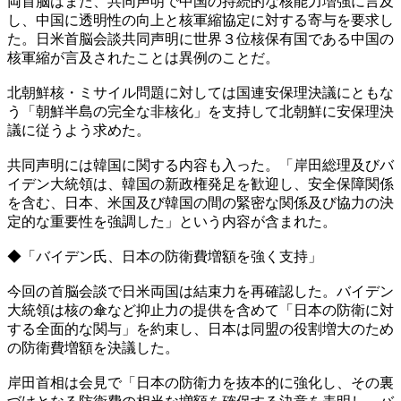
両首脳はまた、共同声明で中国の持続的な核能力増強に言及
し、中国に透明性の向上と核軍縮協定に対する寄与を要求し
た。日米首脳会談共同声明に世界３位核保有国である中国の
核軍縮が言及されたことは異例のことだ。
北朝鮮核・ミサイル問題に対しては国連安保理決議にともな
う「朝鮮半島の完全な非核化」を支持して北朝鮮に安保理決
議に従うよう求めた。
共同声明には韓国に関する内容も入った。「岸田総理及びバ
イデン大統領は、韓国の新政権発足を歓迎し、安全保障関係
を含む、日本、米国及び韓国の間の緊密な関係及び協力の決
定的な重要性を強調した」という内容が含まれた。
◆「バイデン氏、日本の防衛費増額を強く支持」
今回の首脳会談で日米両国は結束力を再確認した。バイデン
大統領は核の傘など抑止力の提供を含めて「日本の防衛に対
する全面的な関与」を約束し、日本は同盟の役割増大のため
の防衛費増額を決議した。
岸田首相は会見で「日本の防衛力を抜本的に強化し、その裏