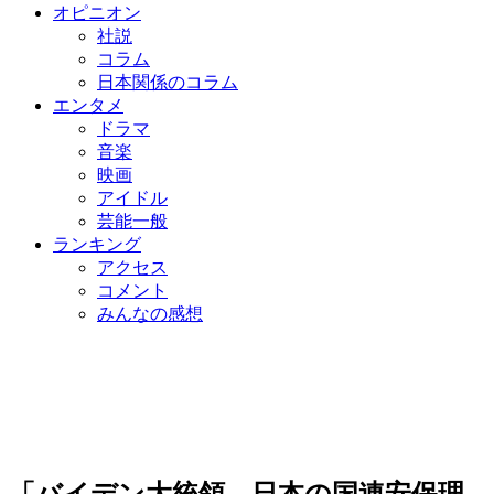
オピニオン
社説
コラム
日本関係のコラム
エンタメ
ドラマ
音楽
映画
アイドル
芸能一般
ランキング
アクセス
コメント
みんなの感想
「バイデン大統領、日本の国連安保理