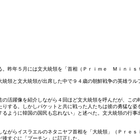
る。昨年５月には文大統領を「首相（Ｐｒｉｍｅ Ｍｉｎｉｓ
大統領と文大統領が出席した中で９４歳の朝鮮戦争の英雄ラル
佐の活躍像を紹介しながら４回ほど文大統領を呼んだが、この
たりする。しかしパケットと共に戦った人たちは彼の勇猛な姿
するように韓国の国民も忘れない」と述べた。文大統領の行事
しながらイスラエルのネタニヤフ首相を「大統領」（Ｐｒｅｓ
だ後すぐに「プーチン」に訂正した。