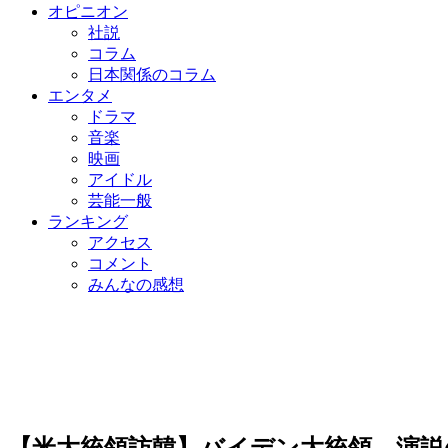
オピニオン
社説
コラム
日本関係のコラム
エンタメ
ドラマ
音楽
映画
アイドル
芸能一般
ランキング
アクセス
コメント
みんなの感想
【米大統領訪韓】バイデン大統領、演説