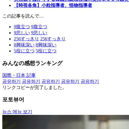
【時視各角】小粒指導者、怪物指導者
この記事を読んで…
9
腹立つ
9
腹立つ
9
悲しい
9
悲しい
256
すっきり
256
すっきり
8
興味深い
8
興味深い
5
役に立つ
5
役に立つ
みんなの感想ランキング
国際・日本 記事
공유하기
공유하기
공유하기
공유하기
공유하기
リンクコピーが完了しました。
포토뷰어
뉴스 메뉴 보기