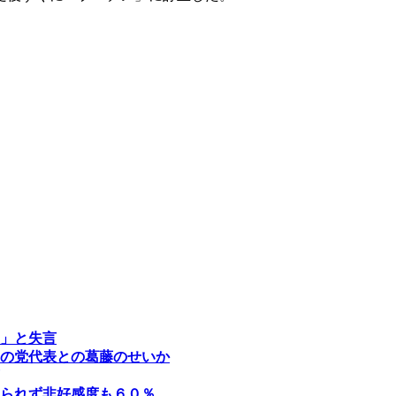
」と失言
の党代表との葛藤のせいか
られず非好感度も６０％