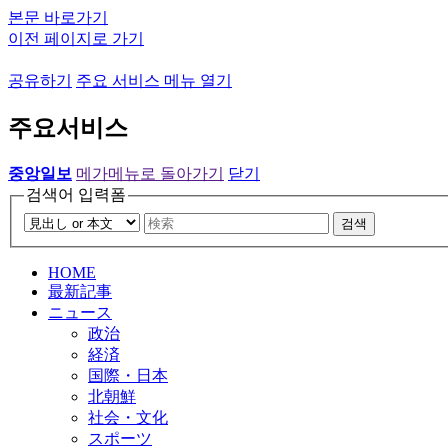
본문 바로가기
이전 페이지로 가기
공유하기
주요 서비스 메뉴 열기
주요서비스
중앙일보
메가메뉴로 돌아가기
닫기
검색어 입력폼
검색
HOME
最新記事
ニュース
政治
経済
国際・日本
北朝鮮
社会・文化
スポーツ