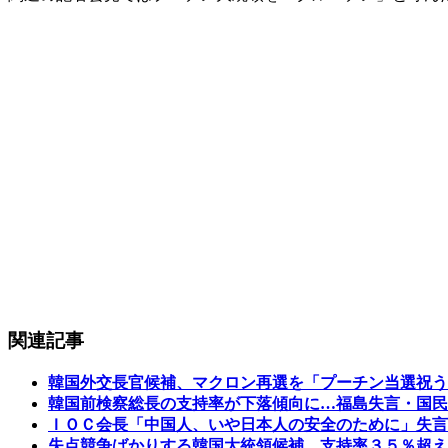
関連記事
韓国外交長官候補、マクロン再選を「プーチン当選祝う
韓国前検察総長の支持率が下落傾向に…福島失言・国民
ＩＯＣ会長「中国人、いや日本人の安全のために」失言
失点競争ばかりする韓国大統領候補…支持率３５％超え