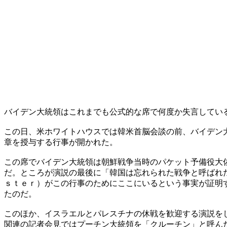
バイデン大統領はこれまでも公式的な席で何度か失言してい
この日、米ホワイトハウスでは韓米首脳会談の前、バイデン
章を授与する行事が開かれた。
この席でバイデン大統領は朝鮮戦争当時のパケット予備役大
だ。ところが演説の最後に「韓国は忘れられた戦争と呼ばれ
ｓｔｅｒ）がこの行事のためにここにいるという事実が証明
たのだ。
このほか、イスラエルとパレスチナの休戦を歓迎する演説を
関連の記者会見ではプーチン大統領を「クルーチン」と呼ん