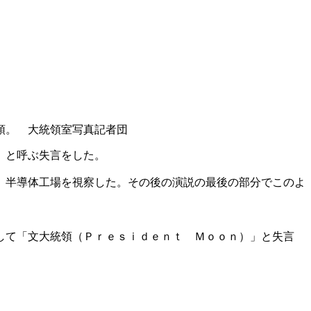
領。 大統領室写真記者団
」と呼ぶ失言をした。
）半導体工場を視察した。その後の演説の最後の部分でこのよ
して「文大統領（Ｐｒｅｓｉｄｅｎｔ Ｍｏｏｎ）」と失言