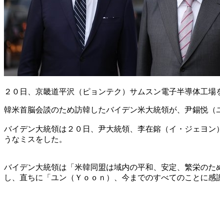
２０日、京畿道平沢（ピョンテク）サムスン電子半導体工場
韓米首脳会談のため訪韓したバイデン米大統領が、尹錫悦（
バイデン大統領は２０日、尹大統領、李在鎔（イ・ジェヨン
うなミスをした。
バイデン大統領は「米韓同盟は域内の平和、安定、繁栄のた
し、直ちに「ユン（Ｙｏｏｎ）、今までのすべてのことに感