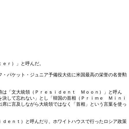
ｔｅｒ）」と呼んだ。
フ・パケット・ジュニア予備役大佐に米国最高の栄誉の名誉勲
時は「文大統領（Ｐｒｅｓｉｄｅｎｔ Ｍｏｏｎ）」と呼ん
を決して忘れない」とし「韓国の首相（Ｐｒｉｍｅ Ｍｉｎｉ
出席に言及しながら大統領ではなく「首相」という言葉を使っ
ｉｄｅｎｔ）と呼んだり、ホワイトハウスで行ったロシア政策