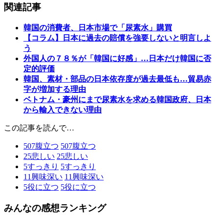
関連記事
韓国の消費者、日本市場で「尿素水」購買
【コラム】日本に過去の賠償を強要しないと明言しよ
う
外国人の７８％が「韓国に好感」…日本だけ韓国に否
定的評価
韓国、素材・部品の日本依存度が過去最低も…貿易赤
字が増加する理由
ベトナム・豪州にまで尿素水を求める韓国政府、日本
から輸入できない理由
この記事を読んで…
507
腹立つ
507
腹立つ
25
悲しい
25
悲しい
5
すっきり
5
すっきり
11
興味深い
11
興味深い
5
役に立つ
5
役に立つ
みんなの感想ランキング