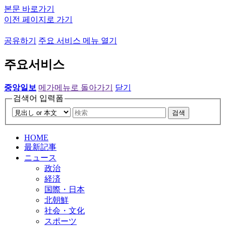
본문 바로가기
이전 페이지로 가기
공유하기
주요 서비스 메뉴 열기
주요서비스
중앙일보
메가메뉴로 돌아가기
닫기
검색어 입력폼
검색
HOME
最新記事
ニュース
政治
経済
国際・日本
北朝鮮
社会・文化
スポーツ