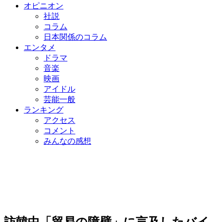
オピニオン
社説
コラム
日本関係のコラム
エンタメ
ドラマ
音楽
映画
アイドル
芸能一般
ランキング
アクセス
コメント
みんなの感想
訪韓中「貿易の障壁」に言及したバイ