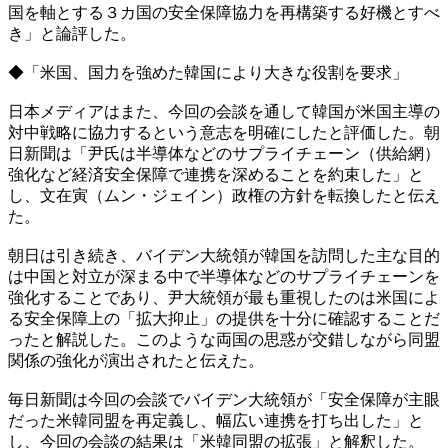
国を軸とする３カ国の安全保障協力を再構築する好機とすべ
き」と論評した。
◆「米国、国力を強めた韓国により大きな役割を要求」
日本メディアはまた、今回の会談を通して韓国が米国主導の
対中戦略に協力するという意志を明確にしたと評価した。朝
日新聞は「尹氏は半導体などのサプライチェーン（供給網）
強化など経済安全保障で連携を深めることを約束した」と
し、文在寅（ムン・ジェイン）政権の方針を転換したと伝え
た。
朝日は引き続き、バイデン大統領が韓国を訪問した主な目的
は中国と対立が深まる中で半導体などのサプライチェーンを
強化することであり、尹大統領が最も重視したのは米国によ
る安全保障上の「拡大抑止」の提供を十分に確認することだ
ったと解説した。このような両国の思惑が交錯しながら同盟
関係の強化が演出されたと伝えた。
毎日新聞は今回の会談でバイデン大統領が「安全保障が主眼
だった米韓同盟を再定義し、幅広い連携を打ち出した」と
し、今回の会談の結果は「米韓同盟の拡張」と解釈した。