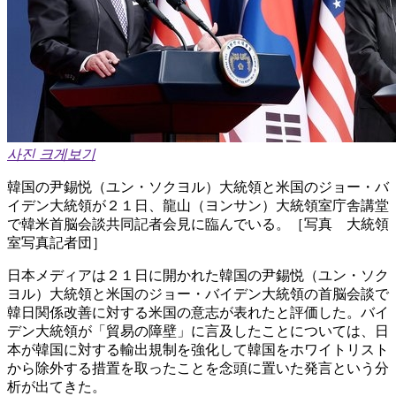
사진 크게보기
韓国の尹錫悦（ユン・ソクヨル）大統領と米国のジョー・バ
イデン大統領が２１日、龍山（ヨンサン）大統領室庁舎講堂
で韓米首脳会談共同記者会見に臨んでいる。［写真 大統領
室写真記者団］
日本メディアは２１日に開かれた韓国の尹錫悦（ユン・ソク
ヨル）大統領と米国のジョー・バイデン大統領の首脳会談で
韓日関係改善に対する米国の意志が表れたと評価した。バイ
デン大統領が「貿易の障壁」に言及したことについては、日
本が韓国に対する輸出規制を強化して韓国をホワイトリスト
から除外する措置を取ったことを念頭に置いた発言という分
析が出てきた。