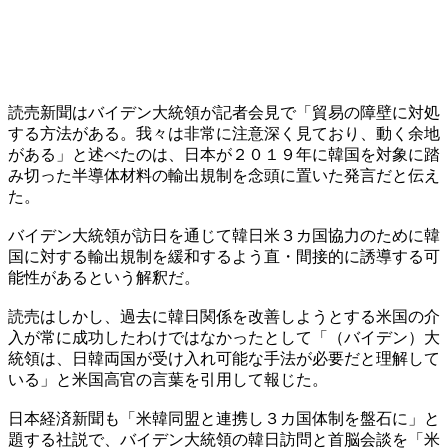
読売新聞はバイデン大統領が記者会見で「貿易の障壁に対処
する方法がある。我々は非常に注意深く見ており、動く余地
がある」と述べたのは、日本が２０１９年に韓国を対象に踏
み切った半導体材料の輸出規制を念頭に置いた発言だと伝え
た。
バイデン大統領が訪日を通じて韓日米３カ国協力のために韓
国に対する輸出規制を緩和するよう直・間接的に誘導する可
能性があるという解釈だ。
読売はしかし、過去に韓日関係を改善しようとする米国の介
入が常に成功したわけではなかったとして「（バイデン）大
統領は、日韓両国が受け入れ可能な手法が必要だと理解して
いる」と米国高官の言葉を引用して報じた。
日本経済新聞も「米韓同盟と連携し３カ国体制を盤石に」と
題する社説で、バイデン大統領の韓日訪問と首脳会談を「米