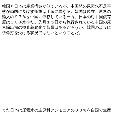
韓国と日本は産業構造が似ているが、中国発の尿素水不足事
態が両国に及ぼす衝撃は明確に異なる。韓国は現在、尿素の
輸入の９７％を中国に依存している一方、日本の対中国依存
度は３０％水準だ。先月１５日から施行されている中国の尿
素輸出前の検査義務化で影響はあるだろうが、韓国のように
致命打を受ける状況ではないということだ。
また日本は尿素水の主原料アンモニアの８０％を自国で生産