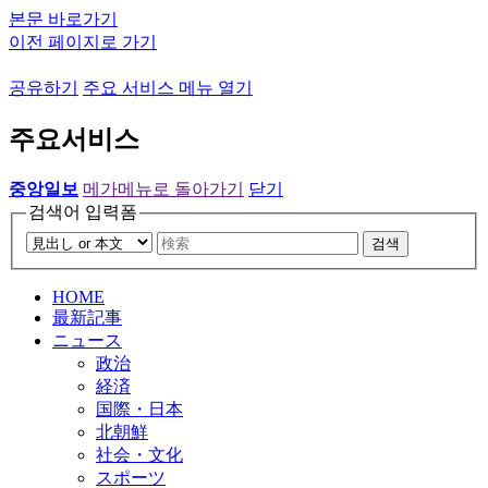
본문 바로가기
이전 페이지로 가기
공유하기
주요 서비스 메뉴 열기
주요서비스
중앙일보
메가메뉴로 돌아가기
닫기
검색어 입력폼
검색
HOME
最新記事
ニュース
政治
経済
国際・日本
北朝鮮
社会・文化
スポーツ