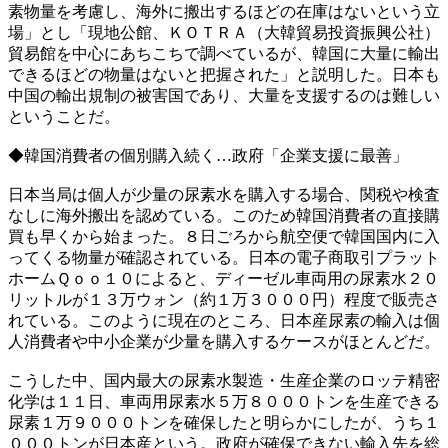
素物量を考慮し、海外に搬出するほどの在庫はないという立
場」とし「現地公館、ＫＯＴＲＡ（大韓貿易投資振興公社）
貿易館を中心にあちこちで調べているが、韓国に大量に輸出
できるほどの物量はないと把握された」と説明した。日本も
中国の輸出規制の被害国であり、大量を支援するのは難しい
ということだ。
◆韓国消費者の個別購入続く…政府「企業支援に最善」
日本当局は個人が少量の尿素水を購入する場合、関税や検査
なしに海外搬出を認めている。このため韓国消費者の直接購
買も早くから始まった。８日ごろから航空便で韓国国内に入
ってくる物量が確認されている。日本の電子商取引プラット
ホームＱｏｏ１０によると、ディーゼル車両用の尿素水２０
リットルが１３万ウォン（約１万３０００円）程度で販売さ
れている。このように現在のところ、日本産尿素の輸入は個
人消費者や中小企業が少量を購入するケースがほとんどだ。
こうした中、国内最大の尿素水製造・生産企業のロッテ精密
化学は１１日、車両用尿素水５万８０００トンを生産できる
尿素１万９０００トンを確保したと明らかにしたが、うち１
０００トンが日本産という。政府が確保できない輸入先を総