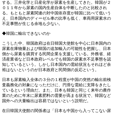
する。三井化学と日産化学が尿素を生産してきた。韓国が２
０１１年から尿素の国内生産自体を中断したのと比較され
る。もともと尿素関連の対中国依存度が韓国に比べて低いう
え、日本国内のディーゼル車の比率も低く、車両用尿素水の
不足事態が生じる余地も少ない。
◆韓国に輸出できないのか
こうした中、韓国政府は在日韓国大使館を中心に日本国内の
尿素在庫物量および韓国の追加輸入の可能性を把握し、日本
側から尿素を購買する民間企業を支援している。外務省、経
済産業省など日本政府レベルでも韓国の尿素水不足事態を認
知しているという。しかし日本国内の需給状況もそれほど余
裕はないというのが日本政府と民間側の反応という。
日本も尿素輸入全体の３分の１程度が中国の突然の輸出前検
査義務化の対象になっただけに、円滑な需給に支障をきたし
ているという理由だ。また、日本も韓国と同じく来年の農作
業のために年末に尿素肥料の需要が高まる状況で、韓国など
国外への大量輸出は容易ではないという説明だ。
在日韓国大使館の関係者は「日本も中国から入ってこない尿