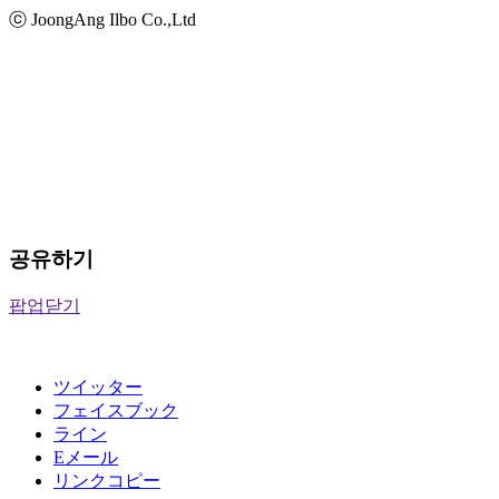
ⓒ JoongAng Ilbo Co.,Ltd
공유하기
팝업닫기
ツイッター
フェイスブック
ライン
Eメール
リンクコピー