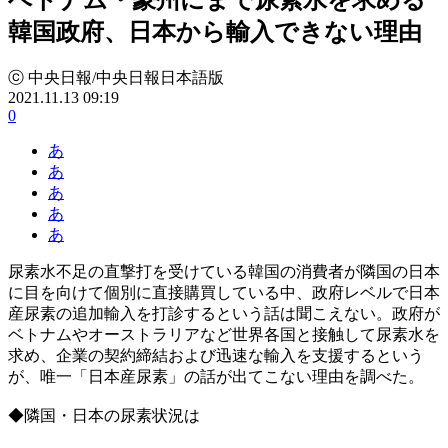
韓国政府、日本から輸入できない理由
ⓒ 中央日報/中央日報日本語版
2021.11.13 09:19
0
あ
あ
あ
あ
あ
尿素水不足の直撃打を受けている韓国の消費者が隣国の日本
に目を向けて個別に直接購買している中、政府レベルで日本
産尿素の追加輸入を打診するという話は聞こえない。政府が
ベトナムやオーストラリアなど世界各国と接触して尿素水を
求め、企業の契約締結および迅速な輸入を支援するという
が、唯一「日本産尿素」の話が出てこない理由を調べた。
◆隣国・日本の尿素状況は