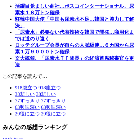
活躍目覚ましい商社…ポスコインターナショナル、尿
素水１８万トン確保
駐韓中国大使「中国も尿素水不足…韓国と協力して解
決」
「尿素水」必要ない代替技術を韓国で開発…商用化ま
では道のり遠く
ロッテグループ会長が自らの人脈駆使…６カ国から尿
素１万９０００トン確保
文大統領、「尿素水ＴＦ団長」の経済首席秘書官を更
迭
この記事を読んで…
918
腹立つ
918
腹立つ
38
悲しい
38
悲しい
77
すっきり
77
すっきり
63
興味深い
63
興味深い
29
役に立つ
29
役に立つ
みんなの感想ランキング