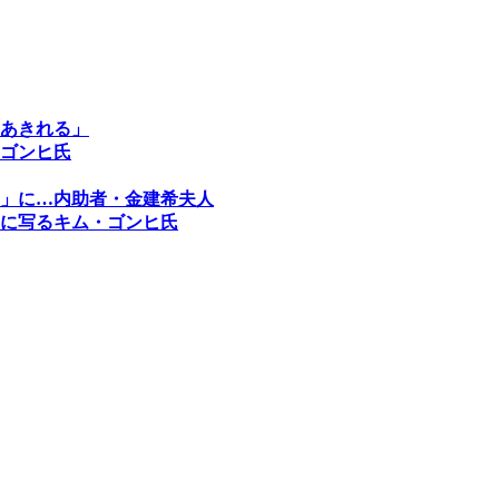
あきれる」
ゴンヒ氏
」に…内助者・金建希夫人
に写るキム・ゴンヒ氏