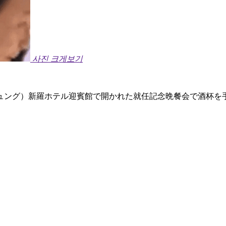
사진 크게보기
ュング）新羅ホテル迎賓館で開かれた就任記念晩餐会で酒杯を