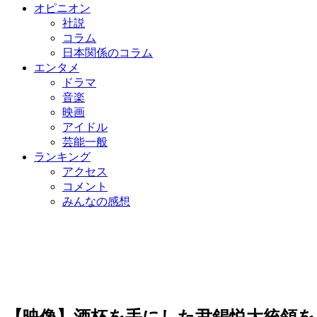
オピニオン
社説
コラム
日本関係のコラム
エンタメ
ドラマ
音楽
映画
アイドル
芸能一般
ランキング
アクセス
コメント
みんなの感想
【映像】酒杯を手にした尹錫悦大統領を