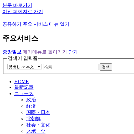
본문 바로가기
이전 페이지로 가기
공유하기
주요 서비스 메뉴 열기
주요서비스
중앙일보
메가메뉴로 돌아가기
닫기
검색어 입력폼
검색
HOME
最新記事
ニュース
政治
経済
国際・日本
北朝鮮
社会・文化
スポーツ