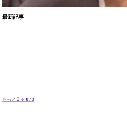
最新記事
もっと見る
0
/ 0