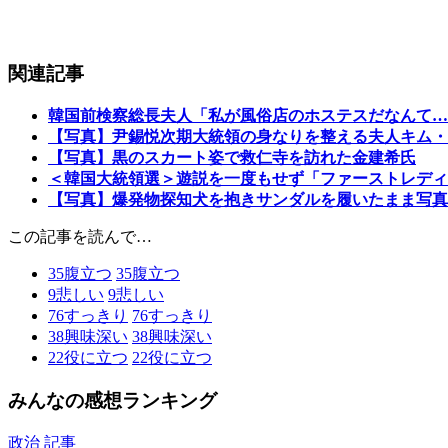
関連記事
韓国前検察総長夫人「私が風俗店のホステスだなんて…
【写真】尹錫悦次期大統領の身なりを整える夫人キム・
【写真】黒のスカート姿で救仁寺を訪れた金建希氏
＜韓国大統領選＞遊説を一度もせず「ファーストレディ
【写真】爆発物探知犬を抱きサンダルを履いたまま写真
この記事を読んで…
35
腹立つ
35
腹立つ
9
悲しい
9
悲しい
76
すっきり
76
すっきり
38
興味深い
38
興味深い
22
役に立つ
22
役に立つ
みんなの感想ランキング
政治 記事