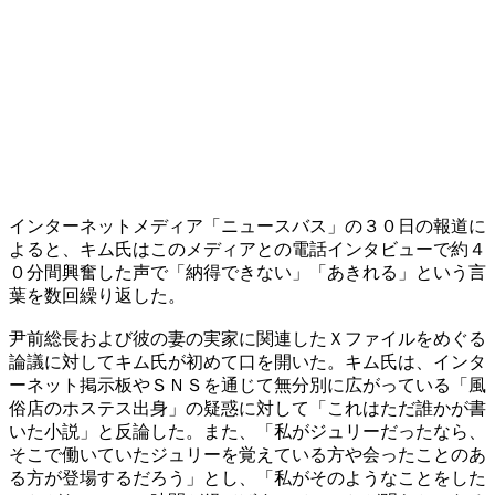
インターネットメディア「ニュースバス」の３０日の報道に
よると、キム氏はこのメディアとの電話インタビューで約４
０分間興奮した声で「納得できない」「あきれる」という言
葉を数回繰り返した。
尹前総長および彼の妻の実家に関連したＸファイルをめぐる
論議に対してキム氏が初めて口を開いた。キム氏は、インタ
ーネット掲示板やＳＮＳを通じて無分別に広がっている「風
俗店のホステス出身」の疑惑に対して「これはただ誰かが書
いた小説」と反論した。また、「私がジュリーだったなら、
そこで働いていたジュリーを覚えている方や会ったことのあ
る方が登場するだろう」とし、「私がそのようなことをした