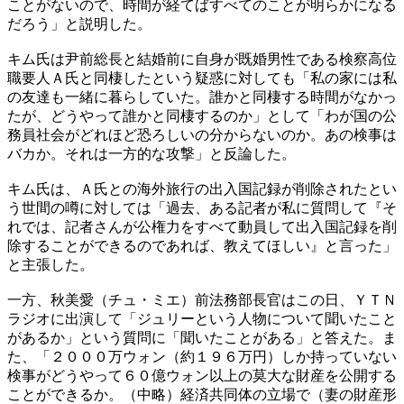
ことがないので、時間が経てばすべてのことが明らかになる
だろう」と説明した。
キム氏は尹前総長と結婚前に自身が既婚男性である検察高位
職要人Ａ氏と同棲したという疑惑に対しても「私の家には私
の友達も一緒に暮らしていた。誰かと同棲する時間がなかっ
たが、どうやって誰かと同棲するのか」として「わが国の公
務員社会がどれほど恐ろしいの分からないのか。あの検事は
バカか。それは一方的な攻撃」と反論した。
キム氏は、Ａ氏との海外旅行の出入国記録が削除されたとい
う世間の噂に対しては「過去、ある記者が私に質問して『そ
れでは、記者さんが公権力をすべて動員して出入国記録を削
除することができるのであれば、教えてほしい』と言った」
と主張した。
一方、秋美愛（チュ・ミエ）前法務部長官はこの日、ＹＴＮ
ラジオに出演して「ジュリーという人物について聞いたこと
があるか」という質問に「聞いたことがある」と答えた。ま
た、「２０００万ウォン（約１９６万円）しか持っていない
検事がどうやって６０億ウォン以上の莫大な財産を公開する
ことができるか。（中略）経済共同体の立場で（妻の財産形