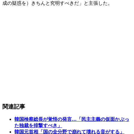
成の疑惑を）きちんと究明すべきだ」と主張した。
関連記事
韓国検察総長が覚悟の発言…「民主主義の仮面かぶっ
た独裁を排撃すべき」
韓国元首相「国の全分野で崩れて壊れる音がする」