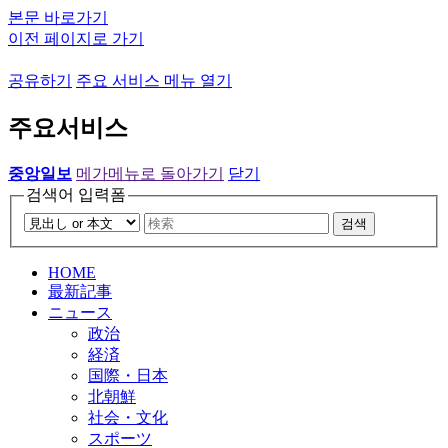
본문 바로가기
이전 페이지로 가기
공유하기
주요 서비스 메뉴 열기
주요서비스
중앙일보
메가메뉴로 돌아가기
닫기
검색어 입력폼
검색
HOME
最新記事
ニュース
政治
経済
国際・日本
北朝鮮
社会・文化
スポーツ