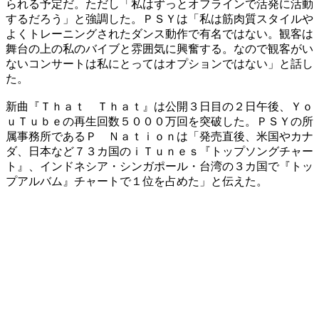
られる予定だ。ただし「私はずっとオフラインで活発に活動
するだろう」と強調した。ＰＳＹは「私は筋肉質スタイルや
よくトレーニングされたダンス動作で有名ではない。観客は
舞台の上の私のバイブと雰囲気に興奮する。なので観客がい
ないコンサートは私にとってはオプションではない」と話し
た。
新曲『Ｔｈａｔ Ｔｈａｔ』は公開３日目の２日午後、Ｙｏ
ｕＴｕｂｅの再生回数５０００万回を突破した。ＰＳＹの所
属事務所であるＰ Ｎａｔｉｏｎは「発売直後、米国やカナ
ダ、日本など７３カ国のｉＴｕｎｅｓ『トップソングチャー
ト』、インドネシア・シンガポール・台湾の３カ国で『トッ
プアルバム』チャートで１位を占めた」と伝えた。