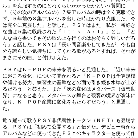
ル』を克服するのにどれくらいかかったかという質問に
「（その次のアルバムの）７集アルバムの時は全く克服でき
ず、５年前の８集アルバムを出した時はかなり克服した。今
は完全に克服した」と話した。ＰＳＹはまた「私が一番好き
な曲は５集に収録された『Ｉｔ＇ｓ Ａｒｔ』」とし、「ど
んな曲を書いてもその歌の上を行くのはおそらく難しいだろ
う」と話した。ＰＳＹは「長い間音楽をしてきたが、今も自
分を誇らしい気持ちにしてくれる歌があるとすれば、それが
まさにその曲」と付け加えた。
ＰＳＹはＫ－ＰＯＰの未来を明るいと見通した。「近い未来
に起こる変化」について聞かれると「Ｋ－ＰＯＰは予算規模
や傾ける努力、練習生の基準などの面で引き続き水準が上が
るだろう」と答えた。また「次の変化はメタバース（仮想世
界）になると思う。メタバースが舞台と観客の境界が曖昧に
なり、Ｋ－ＰＯＰ産業に変化をもたらすだろう」と見通し
た。
近々踊って歌うＰＳＹ非代替性トークン（ＮＦＴ）も登場す
る。ＰＳＹは「初めて公開する」と伝えた。デビュー時から
アルバムなどに使ってきたＰＳＹのキャラクターを使って作