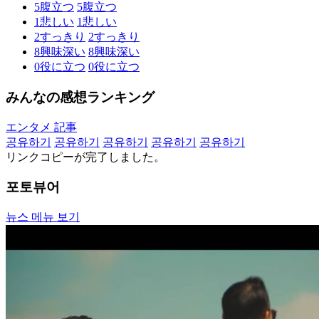
5
腹立つ
5
腹立つ
1
悲しい
1
悲しい
2
すっきり
2
すっきり
8
興味深い
8
興味深い
0
役に立つ
0
役に立つ
みんなの感想ランキング
エンタメ 記事
공유하기
공유하기
공유하기
공유하기
공유하기
リンクコピーが完了しました。
포토뷰어
뉴스 메뉴 보기