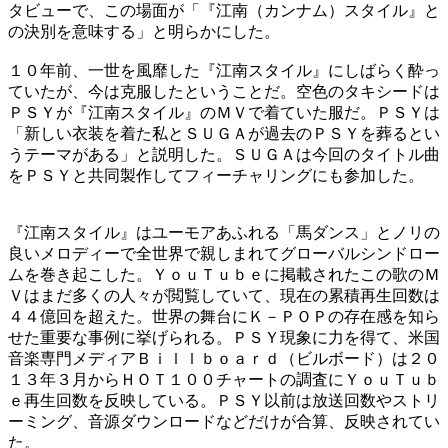
タビューで、この場面が「『江南（カンナム）スタイル』と
の決別を意味する」と明らかにした。
１０年前、一世を風靡した『江南スタイル』にしばらく酔っ
ていたが、今は克服したということだ。空色のタキシードは
ＰＳＹが『江南スタイル』のＭＶで着ていた服だ。ＰＳＹは
「新しい衣装を着た私とＳＵＧＡが過去のＰＳＹを葬るとい
うテーマがある」と説明した。ＳＵＧＡは今回のタイトル曲
をＰＳＹと共同製作してフィーチャリングにも参加した。
『江南スタイル』はユーモアあふれる「馬ダンス」とノリの
良いメロディーで全世界で親しまれてグローバルシンドロー
ムを巻き起こした。ＹｏｕＴｕｂｅに掲載されたこの歌のＭ
Ｖはまだ多くの人々が閲覧していて、現在の累積再生回数は
４４億回を超えた。世界の舞台にＫ－ＰＯＰの存在感を知ら
せた重要な事例に挙げられる。ＰＳＹ現象に力を得て、米国
音楽専門メディアＢｉｌｌｂｏａｒｄ（ビルボード）は２０
１３年３月からＨＯＴ１００チャートの調査にＹｏｕＴｕｂ
ｅ再生回数を反映している。ＰＳＹ以前は放送回数やストリ
ーミング、音源ダウンロードなどだけが合算、反映されてい
た。