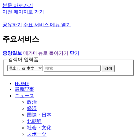
본문 바로가기
이전 페이지로 가기
공유하기
주요 서비스 메뉴 열기
주요서비스
중앙일보
메가메뉴로 돌아가기
닫기
검색어 입력폼
검색
HOME
最新記事
ニュース
政治
経済
国際・日本
北朝鮮
社会・文化
スポーツ