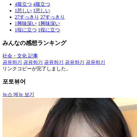
4
腹立つ
4
腹立つ
1
悲しい
1
悲しい
27
すっきり
27
すっきり
1
興味深い
1
興味深い
1
役に立つ
1
役に立つ
みんなの感想ランキング
社会・文化 記事
공유하기
공유하기
공유하기
공유하기
공유하기
リンクコピーが完了しました。
포토뷰어
뉴스 메뉴 보기