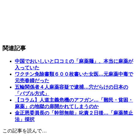
関連記事
中国でおいしいと口コミの「麻薬麺」、本当に麻薬が
入っていた
ワクチン免除書類６００枚書いた女医…元麻薬中毒で
元売春婦だった
五輪関係者４人麻薬容疑で逮捕…穴だらけの日本の
「バブル方式」
【コラム】人道主義危機のアフガン…「難民・貧困・
麻薬」の地獄の扉開かれてしまうのか
金正恩委員長の「幹部無能」叱責２日後…「麻薬禁止
法」採択
この記事を読んで…