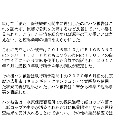
続けて「また、保護観察期間中に再犯したのにハン被告はこ
れを認めず、原審で公判を欠席するなど反省していない姿も
見られた。こうした事情を総合すれば原審の刑が重いとは言
えない」と控訴棄却の理由を明らかにした。
これに先立ちハン被告は２０１６年１０月にＢＩＧＢＡＮＧ
のメンバーＴ．Ｏ．Ｐとともにソウル市内のＴ．Ｏ．Ｐの自
宅で４回にわたり大麻を使用した容疑で起訴され、２０１７
年９月に懲役３年執行猶予４年の判決が確定した。
その後ハン被告は執行猶予期間中の２０２０年６月初めに京
畿道広州市（キョンギド・クァンジュシ）で覚醒剤を使用し
た容疑で再び起訴された。ハン被告は１審から検察の起訴事
実を否認した。
ハン被告は「水原保護観察所での採尿過程で紙コップを落と
し紙コップの中身が汚染されただけに麻薬陽性となった尿検
査結果を受け入れることはできない。その他の薬品検査では