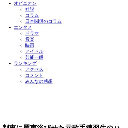
オピニオン
社説
コラム
日本関係のコラム
エンタメ
ドラマ
音楽
映画
アイドル
芸能一般
ランキング
アクセス
コメント
みんなの感想
判事に罵声浴びせた元歌手練習生のハ