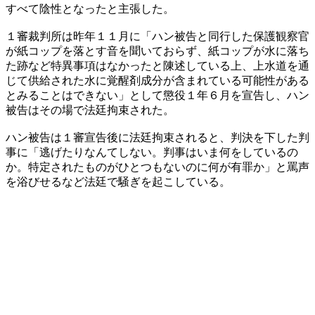
すべて陰性となったと主張した。
１審裁判所は昨年１１月に「ハン被告と同行した保護観察官
が紙コップを落とす音を聞いておらず、紙コップが水に落ち
た跡など特異事項はなかったと陳述している上、上水道を通
じて供給された水に覚醒剤成分が含まれている可能性がある
とみることはできない」として懲役１年６月を宣告し、ハン
被告はその場で法廷拘束された。
ハン被告は１審宣告後に法廷拘束されると、判決を下した判
事に「逃げたりなんてしない。判事はいま何をしているの
か。特定されたものがひとつもないのに何が有罪か」と罵声
を浴びせるなど法廷で騒ぎを起こしている。