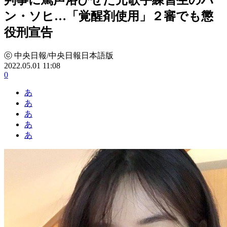
ン・ソヒ…「覚醒剤使用」２審でも懲
役刑宣告
ⓒ 中央日報/中央日報日本語版
2022.05.01 11:08
0
あ
あ
あ
あ
あ