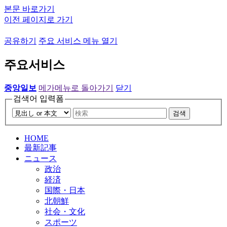
본문 바로가기
이전 페이지로 가기
공유하기
주요 서비스 메뉴 열기
주요서비스
중앙일보
메가메뉴로 돌아가기
닫기
검색어 입력폼
검색
HOME
最新記事
ニュース
政治
経済
国際・日本
北朝鮮
社会・文化
スポーツ