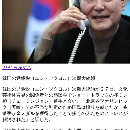
사진 크게보기
韓国の尹錫悦（ユン・ソクヨル）次期大統領
韓国の尹錫悦（ユン・ソクヨル）次期大統領が２７日、文化
芸術体育界の関係者との懇談会でショートトラックの崔ミン
禎（チェ・ミンジョン）選手と会い、「北京冬季オリンピッ
ク（五輪）での不当な判定のため国民は憤りを感じたが、崔
選手が金メダルを獲得したことで多くの人たちのストレスが
解消された」と話した。