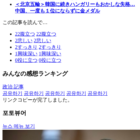
＜北京五輪＞韓国に続きハンガリーもおかしな失格…
中国、一度も１位にならずに金メダル
この記事を読んで…
22
腹立つ
22
腹立つ
2
悲しい
2
悲しい
2
すっきり
2
すっきり
1
興味深い
1
興味深い
0
役に立つ
0
役に立つ
みんなの感想ランキング
政治 記事
공유하기
공유하기
공유하기
공유하기
공유하기
リンクコピーが完了しました。
포토뷰어
뉴스 메뉴 보기