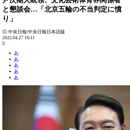
と懇談会…「北京五輪の不当判定に憤
り」
ⓒ 中央日報/中央日報日本語版
2022.04.27 16:11
0
あ
あ
あ
あ
あ