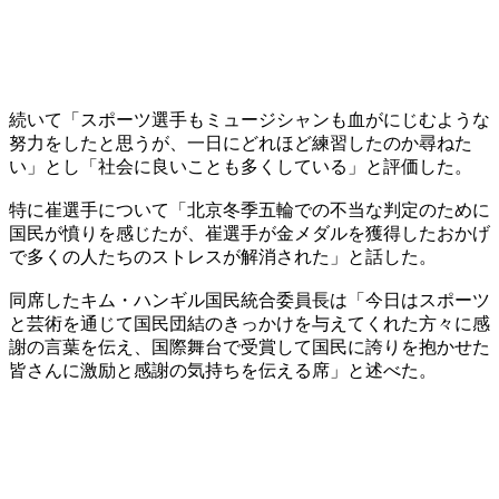
続いて「スポーツ選手もミュージシャンも血がにじむような
努力をしたと思うが、一日にどれほど練習したのか尋ねた
い」とし「社会に良いことも多くしている」と評価した。
特に崔選手について「北京冬季五輪での不当な判定のために
国民が憤りを感じたが、崔選手が金メダルを獲得したおかげ
で多くの人たちのストレスが解消された」と話した。
同席したキム・ハンギル国民統合委員長は「今日はスポーツ
と芸術を通じて国民団結のきっかけを与えてくれた方々に感
謝の言葉を伝え、国際舞台で受賞して国民に誇りを抱かせた
皆さんに激励と感謝の気持ちを伝える席」と述べた。