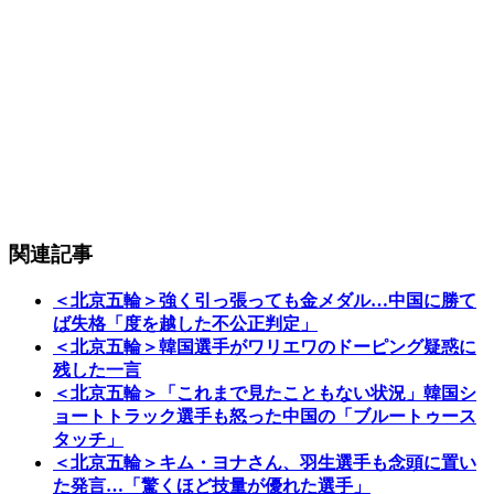
関連記事
＜北京五輪＞強く引っ張っても金メダル…中国に勝て
ば失格「度を越した不公正判定」
＜北京五輪＞韓国選手がワリエワのドーピング疑惑に
残した一言
＜北京五輪＞「これまで見たこともない状況」韓国シ
ョートトラック選手も怒った中国の「ブルートゥース
タッチ」
＜北京五輪＞キム・ヨナさん、羽生選手も念頭に置い
た発言…「驚くほど技量が優れた選手」