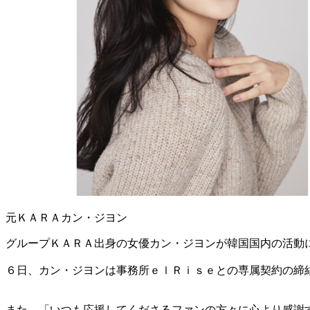
元ＫＡＲＡカン・ジヨン
グループＫＡＲＡ出身の女優カン・ジヨンが韓国国内の活動
６日、カン・ジヨンは事務所ｅｌＲｉｓｅとの専属契約の締
また、「いつも応援してくださるファンの方々に心より感謝