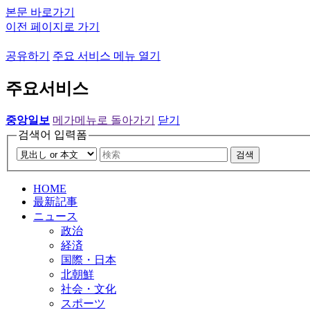
본문 바로가기
이전 페이지로 가기
공유하기
주요 서비스 메뉴 열기
주요서비스
중앙일보
메가메뉴로 돌아가기
닫기
검색어 입력폼
검색
HOME
最新記事
ニュース
政治
経済
国際・日本
北朝鮮
社会・文化
スポーツ