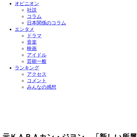
オピニオン
社説
コラム
日本関係のコラム
エンタメ
ドラマ
音楽
映画
アイドル
芸能一般
ランキング
アクセス
コメント
みんなの感想
元ＫＡＲＡカン・ジヨン、「新しい所属