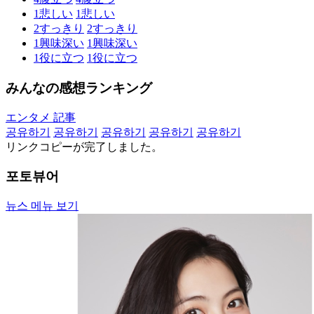
1
悲しい
1
悲しい
2
すっきり
2
すっきり
1
興味深い
1
興味深い
1
役に立つ
1
役に立つ
みんなの感想ランキング
エンタメ 記事
공유하기
공유하기
공유하기
공유하기
공유하기
リンクコピーが完了しました。
포토뷰어
뉴스 메뉴 보기