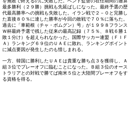
を無敗で終えるのに失敗した。ベント監督の在任期間の通算
最多勝利（２９勝）挑戦も先延ばしになった。最終予選の歴
代最高勝率への挑戦も失敗した。イラン戦で２－０と完勝し
た直後８０％に達した勝率が今回の敗戦で７０％に落ちた。
過去に「車範根（チャ・ボムグン）号」が１９９８フランス
Ｗ杯最終予選で残した従来の最高記録（７５％、８戦６勝１
敗１分け）を超えられなかった。国際サッカー連盟（ＦＩＦ
Ａ）ランキング６９位のＵＡＥに敗れ、ランキングポイント
に減点要因が発生したのも惜しまれる。
一方、韓国に勝利したＵＡＥは貴重な勝ち点３を獲得し、Ａ
組３位でプレーオフに臨むことになった。Ｂ組３位のオース
トラリアとの対戦で勝てば南米５位と大陸間プレーオフをす
る資格を得る。