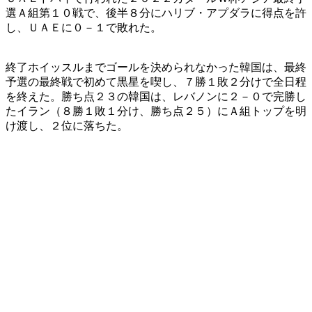
選Ａ組第１０戦で、後半８分にハリブ・アプダラに得点を許
し、ＵＡＥに０－１で敗れた。
終了ホイッスルまでゴールを決められなかった韓国は、最終
予選の最終戦で初めて黒星を喫し、７勝１敗２分けで全日程
を終えた。勝ち点２３の韓国は、レバノンに２－０で完勝し
たイラン（８勝１敗１分け、勝ち点２５）にＡ組トップを明
け渡し、２位に落ちた。