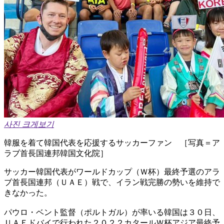
사진 크게보기
韓服を着て韓国代表を応援するサッカーファン ［写真＝ア
ラブ首長国連邦韓国文化院］
サッカー韓国代表がワールドカップ（Ｗ杯）最終予選のアラ
ブ首長国連邦（ＵＡＥ）戦で、イラン戦完勝の勢いを維持で
きなかった。
パウロ・ベント監督（ポルトガル）が率いる韓国は３０日、
ＵＡＥドバイで行われた２０２２カタールＷ杯アジア最終予