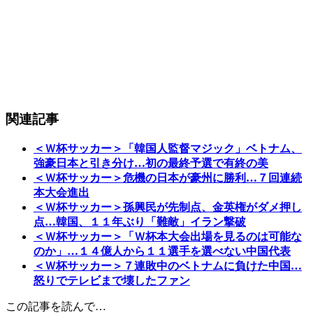
関連記事
＜Ｗ杯サッカー＞「韓国人監督マジック」ベトナム、
強豪日本と引き分け…初の最終予選で有終の美
＜Ｗ杯サッカー＞危機の日本が豪州に勝利…７回連続
本大会進出
＜Ｗ杯サッカー＞孫興民が先制点、金英権がダメ押し
点…韓国、１１年ぶり「難敵」イラン撃破
＜Ｗ杯サッカー＞「Ｗ杯本大会出場を見るのは可能な
のか」…１４億人から１１選手を選べない中国代表
＜Ｗ杯サッカー＞７連敗中のベトナムに負けた中国…
怒りでテレビまで壊したファン
この記事を読んで…