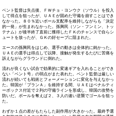
ベント監督は失点後、ＦＷチョ・ヨンウク（ソウル）を投入
して得点を狙ったが、ＵＡＥが固めた守備を崩すことはでき
なかった。８０％近いボール支配率を維持しながらも「決定
的一発」が生まれなかった。孫興民（ソン・フンミン、トッ
テナム）が後半終了直前に獲得したＦＫのチャンスで自らシ
ュートを放ったが、ＧＫの好セーブに阻まれた。
エースの孫興民をはじめ、選手の動きは全体的に鈍かった。
ＵＡＥの選手は得点して以降、接触が発生するたびに苦痛を
訴えながらグラウンドに倒れた。
流れが良くない試合で効果的に変速ギアを入れることができ
ない「ベント号」の弱点がまた表れた。ベント監督は厳しい
流れが続いても戦術とフォーメーションに変化を与えなかっ
た。韓国が「プランＡ」を維持する間、ＵＡＥはペナルティ
ーボックス付近で２列の守備ラインを形成し、韓国の攻勢を
防いだ。ボールを奪えば２、３人の速い逆襲でゴールを狙っ
た。
わずか１点の差がもたらした副作用が大きかった。最終予選