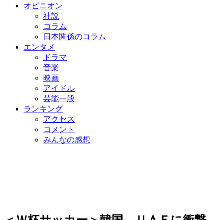
オピニオン
社説
コラム
日本関係のコラム
エンタメ
ドラマ
音楽
映画
アイドル
芸能一般
ランキング
アクセス
コメント
みんなの感想
＜Ｗ杯サッカー＞韓国、ＵＡＥに衝撃