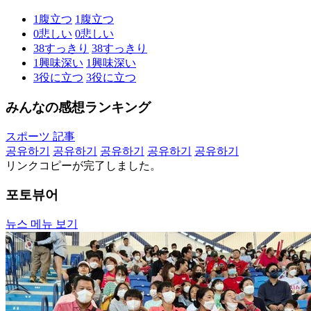
1
腹立つ
1
腹立つ
0
悲しい
0
悲しい
38
すっきり
38
すっきり
1
興味深い
1
興味深い
3
役に立つ
3
役に立つ
みんなの感想ランキング
スポーツ 記事
공유하기
공유하기
공유하기
공유하기
공유하기
リンクコピーが完了しました。
포토뷰어
뉴스 메뉴 보기