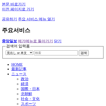
본문 바로가기
이전 페이지로 가기
공유하기
주요 서비스 메뉴 열기
주요서비스
중앙일보
메가메뉴로 돌아가기
닫기
검색어 입력폼
검색
HOME
最新記事
ニュース
政治
経済
国際・日本
北朝鮮
社会・文化
スポーツ