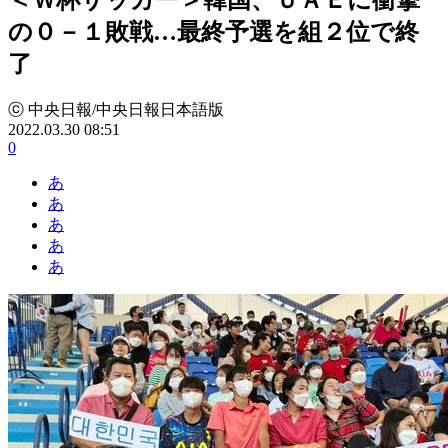
の０－１敗戦…最終予選を組２位で終
了
ⓒ 中央日報/中央日報日本語版
2022.03.30 08:51
0
あ
あ
あ
あ
あ