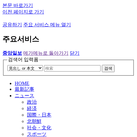
본문 바로가기
이전 페이지로 가기
공유하기
주요 서비스 메뉴 열기
주요서비스
중앙일보
메가메뉴로 돌아가기
닫기
검색어 입력폼
검색
HOME
最新記事
ニュース
政治
経済
国際・日本
北朝鮮
社会・文化
スポーツ