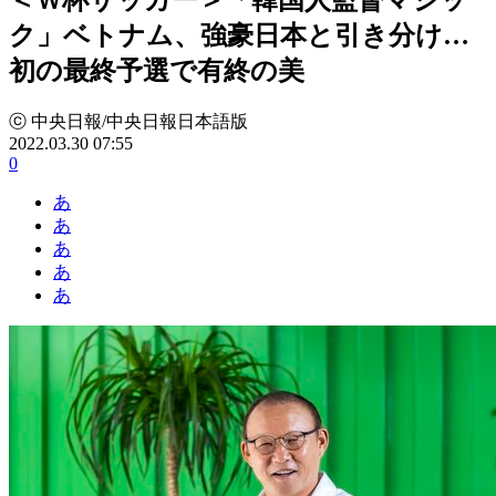
ク」ベトナム、強豪日本と引き分け…
初の最終予選で有終の美
ⓒ 中央日報/中央日報日本語版
2022.03.30 07:55
0
あ
あ
あ
あ
あ