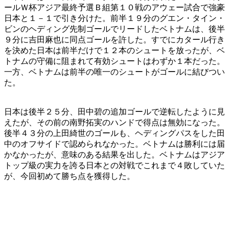
ールＷ杯アジア最終予選Ｂ組第１０戦のアウェー試合で強豪
日本と１－１で引き分けた。前半１９分のグエン・タイン・
ビンのヘディング先制ゴールでリードしたベトナムは、後半
９分に吉田麻也に同点ゴールを許した。すでにカタール行き
を決めた日本は前半だけで１２本のシュートを放ったが、ベ
トナムの守備に阻まれて有効シュートはわずか１本だった。
一方、ベトナムは前半の唯一のシュートがゴールに結びつい
た。
日本は後半２５分、田中碧の追加ゴールで逆転したように見
えたが、その前の南野拓実のハンドで得点は無効になった。
後半４３分の上田綺世のゴールも、ヘディングパスをした田
中のオフサイドで認められなかった。ベトナムは勝利には届
かなかったが、意味のある結果を出した。ベトナムはアジア
トップ級の実力を誇る日本との対戦でこれまで４敗していた
が、今回初めて勝ち点を獲得した。