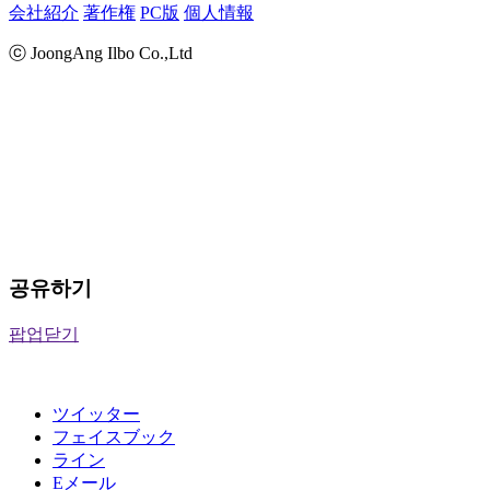
会社紹介
著作権
PC版
個人情報
ⓒ JoongAng Ilbo Co.,Ltd
공유하기
팝업닫기
ツイッター
フェイスブック
ライン
Eメール