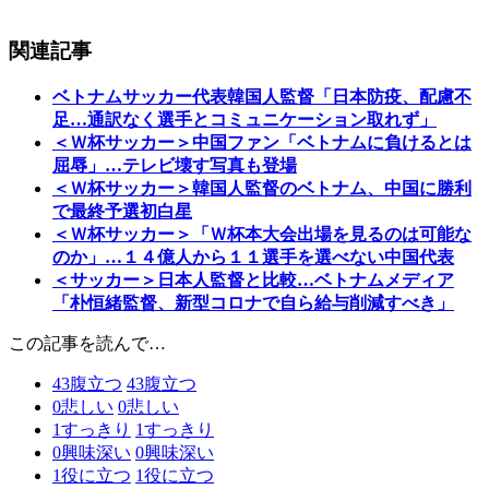
関連記事
ベトナムサッカー代表韓国人監督「日本防疫、配慮不
足…通訳なく選手とコミュニケーション取れず」
＜Ｗ杯サッカー＞中国ファン「ベトナムに負けるとは
屈辱」…テレビ壊す写真も登場
＜Ｗ杯サッカー＞韓国人監督のベトナム、中国に勝利
で最終予選初白星
＜Ｗ杯サッカー＞「Ｗ杯本大会出場を見るのは可能な
のか」…１４億人から１１選手を選べない中国代表
＜サッカー＞日本人監督と比較…ベトナムメディア
「朴恒緒監督、新型コロナで自ら給与削減すべき」
この記事を読んで…
43
腹立つ
43
腹立つ
0
悲しい
0
悲しい
1
すっきり
1
すっきり
0
興味深い
0
興味深い
1
役に立つ
1
役に立つ