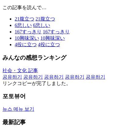
この記事を読んで…
21
腹立つ
21
腹立つ
6
悲しい
6
悲しい
167
すっきり
167
すっきり
10
興味深い
10
興味深い
4
役に立つ
4
役に立つ
みんなの感想ランキング
社会・文化 記事
공유하기
공유하기
공유하기
공유하기
공유하기
リンクコピーが完了しました。
포토뷰어
뉴스 메뉴 보기
最新記事