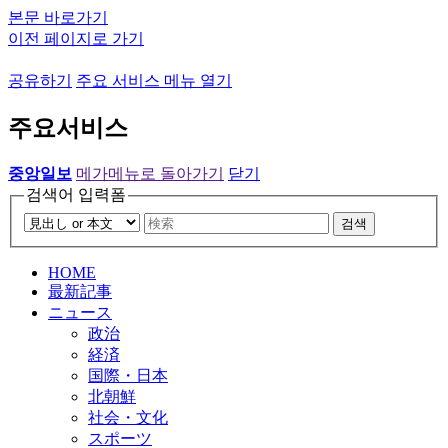
본문 바로가기
이전 페이지로 가기
공유하기
주요 서비스 메뉴 열기
주요서비스
중앙일보
메가메뉴로 돌아가기
닫기
검색어 입력폼
검색
HOME
最新記事
ニュース
政治
経済
国際・日本
北朝鮮
社会・文化
スポーツ