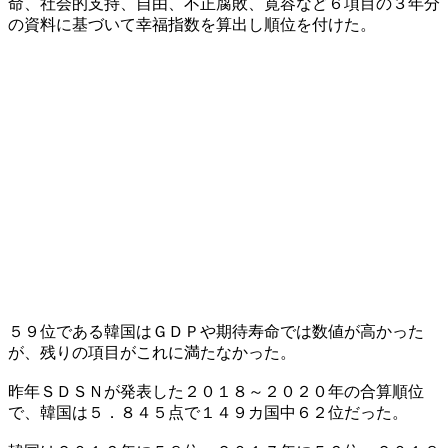
命、社会的支持、自由、不正腐敗、寛容など６項目の３年分
の資料に基づいて幸福指数を算出し順位を付けた。
５９位である韓国はＧＤＰや期待寿命では数値が高かった
が、残りの項目がこれに満たなかった。
昨年ＳＤＳＮが発表した２０１８～２０２０年の合算順位
で、韓国は５．８４５点で１４９カ国中６２位だった。