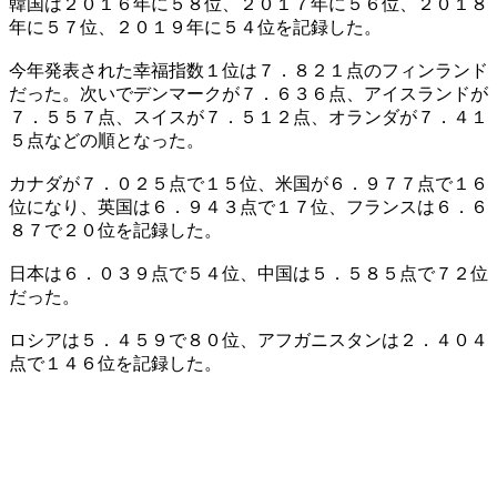
韓国は２０１６年に５８位、２０１７年に５６位、２０１８
年に５７位、２０１９年に５４位を記録した。
今年発表された幸福指数１位は７．８２１点のフィンランド
だった。次いでデンマークが７．６３６点、アイスランドが
７．５５７点、スイスが７．５１２点、オランダが７．４１
５点などの順となった。
カナダが７．０２５点で１５位、米国が６．９７７点で１６
位になり、英国は６．９４３点で１７位、フランスは６．６
８７で２０位を記録した。
日本は６．０３９点で５４位、中国は５．５８５点で７２位
だった。
ロシアは５．４５９で８０位、アフガニスタンは２．４０４
点で１４６位を記録した。