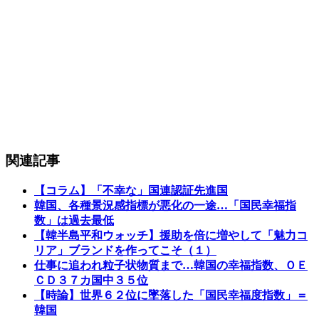
関連記事
【コラム】「不幸な」国連認証先進国
韓国、各種景況感指標が悪化の一途…「国民幸福指
数」は過去最低
【韓半島平和ウォッチ】援助を倍に増やして「魅力コ
リア」ブランドを作ってこそ（１）
仕事に追われ粒子状物質まで…韓国の幸福指数、ＯＥ
ＣＤ３７カ国中３５位
【時論】世界６２位に墜落した「国民幸福度指数」＝
韓国