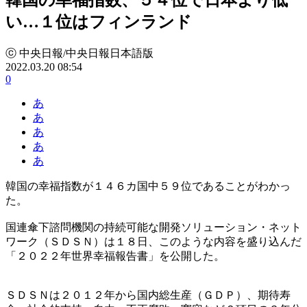
い…１位はフィンランド
ⓒ 中央日報/中央日報日本語版
2022.03.20 08:54
0
あ
あ
あ
あ
あ
韓国の幸福指数が１４６カ国中５９位であることがわかっ
た。
国連傘下諮問機関の持続可能な開発ソリューション・ネット
ワーク（ＳＤＳＮ）は１８日、このような内容を盛り込んだ
「２０２２年世界幸福報告書」を公開した。
ＳＤＳＮは２０１２年から国内総生産（ＧＤＰ）、期待寿