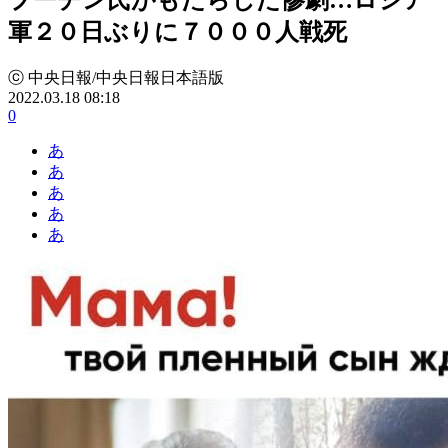
軍２０日ぶりに７０００人戦死
ⓒ 中央日報/中央日報日本語版
2022.03.18 08:18
0
あ
あ
あ
あ
あ