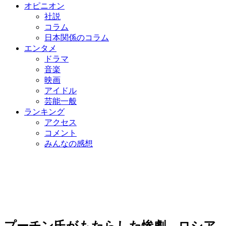
オピニオン
社説
コラム
日本関係のコラム
エンタメ
ドラマ
音楽
映画
アイドル
芸能一般
ランキング
アクセス
コメント
みんなの感想
プーチン氏がもたらした惨劇…ロシア