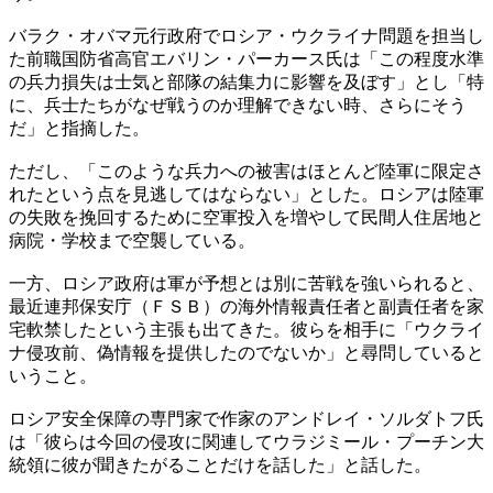
バラク・オバマ元行政府でロシア・ウクライナ問題を担当し
た前職国防省高官エバリン・パーカース氏は「この程度水準
の兵力損失は士気と部隊の結集力に影響を及ぼす」とし「特
に、兵士たちがなぜ戦うのか理解できない時、さらにそう
だ」と指摘した。
ただし、「このような兵力への被害はほとんど陸軍に限定さ
れたという点を見逃してはならない」とした。ロシアは陸軍
の失敗を挽回するために空軍投入を増やして民間人住居地と
病院・学校まで空襲している。
一方、ロシア政府は軍が予想とは別に苦戦を強いられると、
最近連邦保安庁（ＦＳＢ）の海外情報責任者と副責任者を家
宅軟禁したという主張も出てきた。彼らを相手に「ウクライ
ナ侵攻前、偽情報を提供したのでないか」と尋問していると
いうこと。
ロシア安全保障の専門家で作家のアンドレイ・ソルダトフ氏
は「彼らは今回の侵攻に関連してウラジミール・プーチン大
統領に彼が聞きたがることだけを話した」と話した。