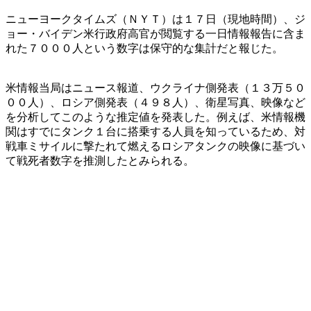
ニューヨークタイムズ（ＮＹＴ）は１７日（現地時間）、ジ
ョー・バイデン米行政府高官が閲覧する一日情報報告に含ま
れた７０００人という数字は保守的な集計だと報じた。
米情報当局はニュース報道、ウクライナ側発表（１３万５０
００人）、ロシア側発表（４９８人）、衛星写真、映像など
を分析してこのような推定値を発表した。例えば、米情報機
関はすでにタンク１台に搭乗する人員を知っているため、対
戦車ミサイルに撃たれて燃えるロシアタンクの映像に基づい
て戦死者数字を推測したとみられる。