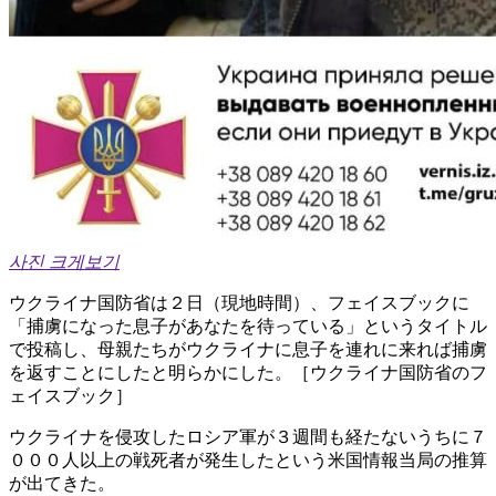
사진 크게보기
ウクライナ国防省は２日（現地時間）、フェイスブックに
「捕虜になった息子があなたを待っている」というタイトル
で投稿し、母親たちがウクライナに息子を連れに来れば捕虜
を返すことにしたと明らかにした。［ウクライナ国防省のフ
ェイスブック］
ウクライナを侵攻したロシア軍が３週間も経たないうちに７
０００人以上の戦死者が発生したという米国情報当局の推算
が出てきた。