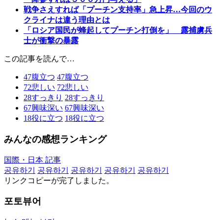
戦争さえすれば「プーチン支持率」急上昇…今回のウ
クライナは違う理由とは
「ロシア国民が蜂起してプーチン打倒を」 露捕虜兵
士が衝撃の暴露
この記事を読んで…
47
腹立つ
47
腹立つ
72
悲しい
72
悲しい
28
すっきり
28
すっきり
67
興味深い
67
興味深い
18
役に立つ
18
役に立つ
みんなの感想ランキング
国際・日本 記事
공유하기
공유하기
공유하기
공유하기
공유하기
リンクコピーが完了しました。
포토뷰어