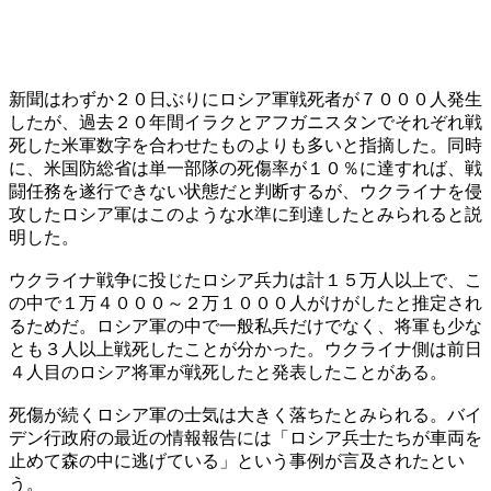
新聞はわずか２０日ぶりにロシア軍戦死者が７０００人発生
したが、過去２０年間イラクとアフガニスタンでそれぞれ戦
死した米軍数字を合わせたものよりも多いと指摘した。同時
に、米国防総省は単一部隊の死傷率が１０％に達すれば、戦
闘任務を遂行できない状態だと判断するが、ウクライナを侵
攻したロシア軍はこのような水準に到達したとみられると説
明した。
ウクライナ戦争に投じたロシア兵力は計１５万人以上で、こ
の中で１万４０００～２万１０００人がけがしたと推定され
るためだ。ロシア軍の中で一般私兵だけでなく、将軍も少な
とも３人以上戦死したことが分かった。ウクライナ側は前日
４人目のロシア将軍が戦死したと発表したことがある。
死傷が続くロシア軍の士気は大きく落ちたとみられる。バイ
デン行政府の最近の情報報告には「ロシア兵士たちが車両を
止めて森の中に逃げている」という事例が言及されたとい
う。