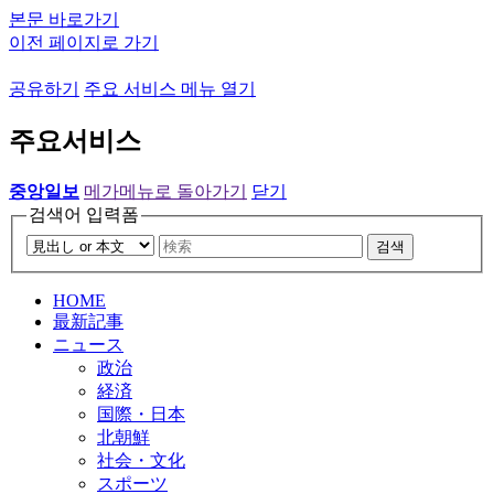
본문 바로가기
이전 페이지로 가기
공유하기
주요 서비스 메뉴 열기
주요서비스
중앙일보
메가메뉴로 돌아가기
닫기
검색어 입력폼
검색
HOME
最新記事
ニュース
政治
経済
国際・日本
北朝鮮
社会・文化
スポーツ