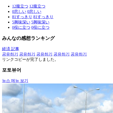
12
腹立つ
12
腹立つ
0
悲しい
0
悲しい
81
すっきり
81
すっきり
5
興味深い
5
興味深い
0
役に立つ
0
役に立つ
みんなの感想ランキング
経済 記事
공유하기
공유하기
공유하기
공유하기
공유하기
リンクコピーが完了しました。
포토뷰어
뉴스 메뉴 보기