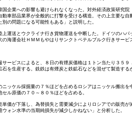
韓国企業への影響も避けられなくなった。対外経済政策研究院
自動車部品業界が全般的に打撃を受ける構造。その上主要な自
た別の問題になる可能性もある」と説明した。
陸上運送とウクライナ行き貨物運送を中断した。ドイツのハパ
大の海運会社ＨＭＭもやはりサンクトペテルブルク行きサービ
報サービスによると、８日の有煙炭価格は１トン当たり３５９
鉱石を生産する。銑鉄は有煙炭と鉄鉱石などを混ぜて製造する
のニッケル採掘量の７％ほどを占めるロシアはニッケル搬出を
池セル原価の７０～８０％ほどを占める。
売単価が下落し、為替損失と需要減少によりロシアでの販売が
億ウォン水準の当期純損失が減少しかねない」と分析した。