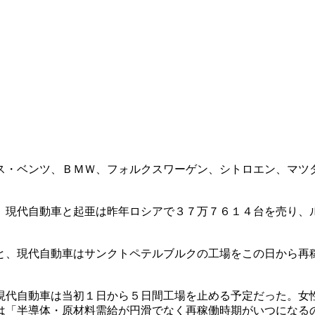
ス・ベンツ、ＢＭＷ、フォルクスワーゲン、シトロエン、マツ
。現代自動車と起亜は昨年ロシアで３７万７６１４台を売り、
と、現代自動車はサンクトペテルブルクの工場をこの日から再
現代自動車は当初１日から５日間工場を止める予定だった。女
は「半導体・原材料需給が円滑でなく再稼働時期がいつになる