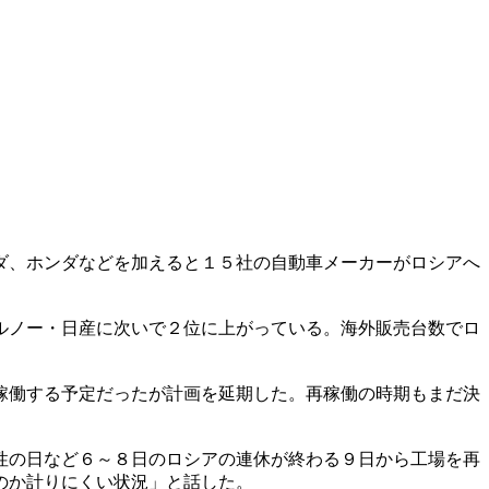
ダ、ホンダなどを加えると１５社の自動車メーカーがロシアへ
ルノー・日産に次いで２位に上がっている。海外販売台数でロ
稼働する予定だったが計画を延期した。再稼働の時期もまだ決
性の日など６～８日のロシアの連休が終わる９日から工場を再
のか計りにくい状況」と話した。