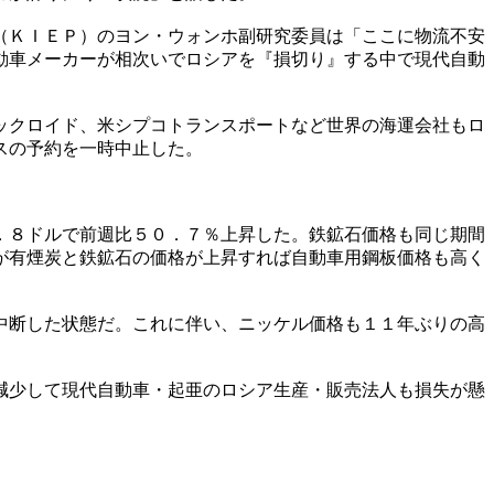
（ＫＩＥＰ）のヨン・ウォンホ副研究委員は「ここに物流不安
動車メーカーが相次いでロシアを『損切り』する中で現代自動
ックロイド、米シプコトランスポートなど世界の海運会社もロ
スの予約を一時中止した。
．８ドルで前週比５０．７％上昇した。鉄鉱石価格も同じ期間
が有煙炭と鉄鉱石の価格が上昇すれば自動車用鋼板価格も高く
中断した状態だ。これに伴い、ニッケル価格も１１年ぶりの高
減少して現代自動車・起亜のロシア生産・販売法人も損失が懸