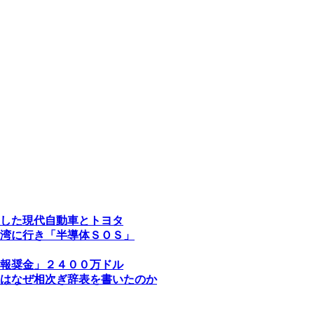
した現代自動車とトヨタ
湾に行き「半導体ＳＯＳ」
報奨金」２４００万ドル
はなぜ相次ぎ辞表を書いたのか