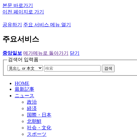
본문 바로가기
이전 페이지로 가기
공유하기
주요 서비스 메뉴 열기
주요서비스
중앙일보
메가메뉴로 돌아가기
닫기
검색어 입력폼
검색
HOME
最新記事
ニュース
政治
経済
国際・日本
北朝鮮
社会・文化
スポーツ