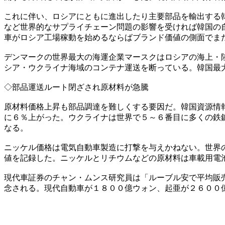
これに伴い、ロシアにともに進出したり主要部品を輸出する
など世界的なサプライチェーン問題の影響を受ければ韓国の
車がロシア工場稼動を始めるならばブランド価値の側面でま
デンマークの世界最大の海運企業マースクはロシアの海上・
シア・ウクライナ海域のコンテナ運送を断っている。韓国最
◇部品運送ルート閉ざされ原材料が急騰
原材料価格上昇も部品調達を難しくする要因だ。韓国資源情
に６％上がった。ウクライナは世界で５～６番目に多くの鉄
なる。
ニッケル価格は電気自動車製造に打撃を与えかねない。世界
値を記録した。ニッケルとリチウムなどの原材料は車載用電
現代車証券のチャン・ムンス研究員は「ルーブル安で平均販
念される。現代自動車が１８００億ウォン、起亜が２６００