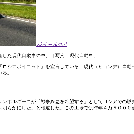
사진 크게보기
産した現代自動車の車。［写真 現代自動車］
「ロシアボイコット」を宣言している。現代（ヒョンデ）自動
いる。
ランボルギーニが「戦争終息を希望する」としてロシアでの販
も明らかにした」と報道した。この工場では昨年４万５０００