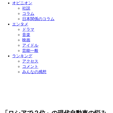
オピニオン
社説
コラム
日本関係のコラム
エンタメ
ドラマ
音楽
映画
アイドル
芸能一般
ランキング
アクセス
コメント
みんなの感想
「ロシアで２位」の現代自動車の悩み