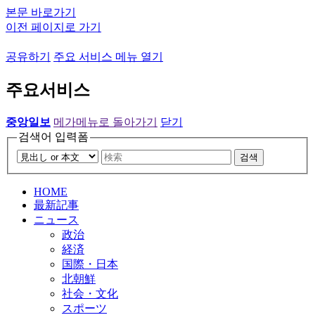
본문 바로가기
이전 페이지로 가기
공유하기
주요 서비스 메뉴 열기
주요서비스
중앙일보
메가메뉴로 돌아가기
닫기
검색어 입력폼
검색
HOME
最新記事
ニュース
政治
経済
国際・日本
北朝鮮
社会・文化
スポーツ