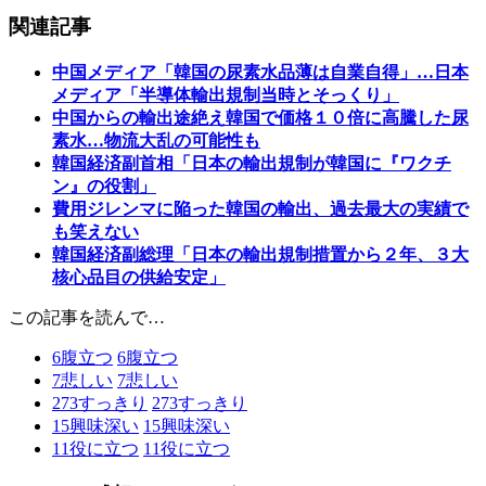
関連記事
中国メディア「韓国の尿素水品薄は自業自得」…日本
メディア「半導体輸出規制当時とそっくり」
中国からの輸出途絶え韓国で価格１０倍に高騰した尿
素水…物流大乱の可能性も
韓国経済副首相「日本の輸出規制が韓国に『ワクチ
ン』の役割」
費用ジレンマに陥った韓国の輸出、過去最大の実績で
も笑えない
韓国経済副総理「日本の輸出規制措置から２年、３大
核心品目の供給安定」
この記事を読んで…
6
腹立つ
6
腹立つ
7
悲しい
7
悲しい
273
すっきり
273
すっきり
15
興味深い
15
興味深い
11
役に立つ
11
役に立つ