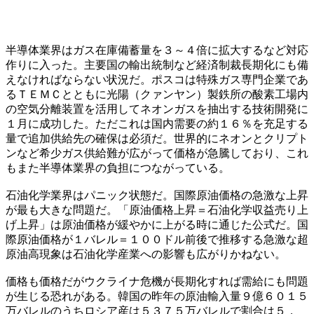
半導体業界はガス在庫備蓄量を３～４倍に拡大するなど対応
作りに入った。主要国の輸出統制など経済制裁長期化にも備
えなければならない状況だ。ポスコは特殊ガス専門企業であ
るＴＥＭＣとともに光陽（クァンヤン）製鉄所の酸素工場内
の空気分離装置を活用してネオンガスを抽出する技術開発に
１月に成功した。ただこれは国内需要の約１６％を充足する
量で追加供給先の確保は必須だ。世界的にネオンとクリプト
ンなど希少ガス供給難が広がって価格が急騰しており、これ
もまた半導体業界の負担につながっている。
石油化学業界はパニック状態だ。国際原油価格の急激な上昇
が最も大きな問題だ。「原油価格上昇＝石油化学収益売り上
げ上昇」は原油価格が緩やかに上がる時に通じた公式だ。国
際原油価格が１バレル＝１００ドル前後で推移する急激な超
原油高現象は石油化学産業への影響も広がりかねない。
価格も価格だがウクライナ危機が長期化すれば需給にも問題
が生じる恐れがある。韓国の昨年の原油輸入量９億６０１５
万バレルのうちロシア産は５３７５万バレルで割合は５．