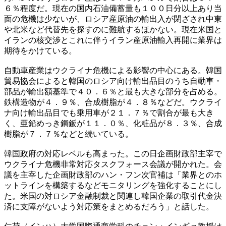
６％程度だ。現在の国内石油備蓄量も１００日分以上あり当
面の危機は少ないが、ロシア産原油の輸出入が閉ざされ中東
や北米など代替先を探すのに難航するほかない。現在米国と
イランの核交渉とこれに伴うイラン産原油輸入再開に業界は
期待をかけている。
自動車産業はウクライナ危機による影響の中心にある。韓国
貿易協会によると韓国のロシア向け輸出品目のうち自動車・
部品が輸出額基準で４０．６％と最も大きな部分を占める。
鉄構造物が４．９％、合成樹脂が４．８％などだ。ウクライ
ナ向け輸出品目でも乗用車が２１．７％で割合が最も大き
く、亜鉛めっき鋼鈑が１１．０％、化粧品が８．３％、合成
樹脂が７．７％などと続いている。
韓国政府の対応レベルも高まった。この日企画財政部主宰で
ウクライナ危機非常対応タスクフォース会議が開かれた。会
議を主宰した企画財政部のハン・フン次官補は「業界とのホ
ットラインを構築するなどモニタリングを強化することにし
た。米国の対ロシア金融制裁と関連し韓国企業の取引代金決
済に支障がないよう対応策をまとめるだろう」と話した。