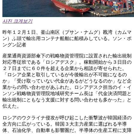
사진 크게보기
昨年１２月１日、釜山南区（プサン・ナムグ）戡湾（カムマ
ン）ふ頭で輸出用コンテナ船舶に船積みしている。ソン・ポ
ングン記者
産業通商資源部傘下の戦略物資管理院に設置された輸出統制
対応専従班である「ロシアデスク」。稼動開始から３日目の
２７日までに６０件を超える企業から相談が寄せられた。
「ロシア企業と取引しているが今後輸出が不可能になるの
か」「受け取っていない代金があるがどうなるのか」など企
業からの問い合わせがあふれた。ロシアデスク担当のイ・イ
ンソン戦略物資管理院地域研究チーム長は「代金決済問題と
輸出統制にともなう支援に対する問い合わせも多かった」と
伝えた。
ロシアのウクライナ侵攻が呼び起こした衝撃波が韓国経済の
全方向に広がっている。韓国３大主力産業に選ばれる半導
体、石油化学、自動車も影響圏だ。半導体の生産工程に支障