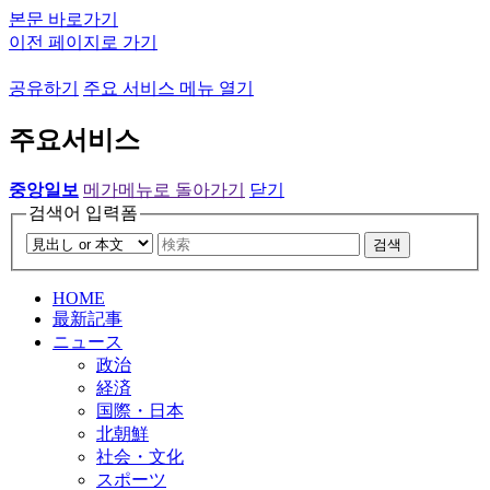
본문 바로가기
이전 페이지로 가기
공유하기
주요 서비스 메뉴 열기
주요서비스
중앙일보
메가메뉴로 돌아가기
닫기
검색어 입력폼
검색
HOME
最新記事
ニュース
政治
経済
国際・日本
北朝鮮
社会・文化
スポーツ