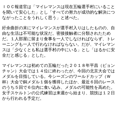
ＩＯＣ報道官は「マイレマンスは現在五輪選手村にいること
を聞いて安心した」とし「すべての努力が成功的な解決につ
ながったことをうれしく思う」と述べた。
紆余曲折の末にマイレマンスが選手村入りはしたものの、自
由な生活は不可能な状況だ。密接接触者に分類されたため
だ。１人部屋に留まり食事を一人でしなければならず、トレ
ーニングも一人で行わなければならない。だが、マイレマン
スは「少なくとも私は選手村の中にいる」とし「はるかに安
全だと感じる」とした。
マイレマンスは初めての五輪だった２０１８年平昌（ピョン
チャン）大会では１４位に終わったが、今回の北京大会では
メダルを目指している。今シーズンのワールドカップ（Ｗ
杯）大会で銅メダル１個を獲得したほか、最近６回のレース
のうち５回で６位内に食い込み、メダルの可能性を高めた。
女子スケルトンの公式練習は来週から始まり、競技は１２日
から行われる予定だ。