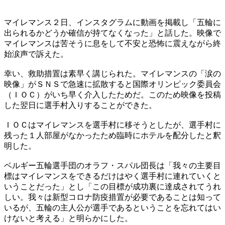
マイレマンス２日、インスタグラムに動画を掲載し「五輪に
出られるかどうか確信が持てなくなった」と話した。映像で
マイレマンスは苦そうに息をして不安と恐怖に震えながら終
始涙声で訴えた。
幸い、救助措置は素早く講じられた。マイレマンスの「涙の
映像」がＳＮＳで急速に拡散すると国際オリンピック委員会
（ＩＯＣ）がいち早く介入したためだ。このため映像を投稿
した翌日に選手村入りすることができた。
ＩＯＣはマイレマンスを選手村に移そうとしたが、選手村に
残った１人部屋がなかったため臨時にホテルを配分したと釈
明した。
ベルギー五輪選手団のオラフ・スパル団長は「我々の主要目
標はマイレマンスをできるだけはやく選手村に連れていくと
いうことだった」とし「この目標が成功裏に達成されてうれ
しい。我々は新型コロナ防疫措置が必要であることは知って
いるが、五輪の主人公が選手であるということを忘れてはい
けないと考える」と明らかにした。