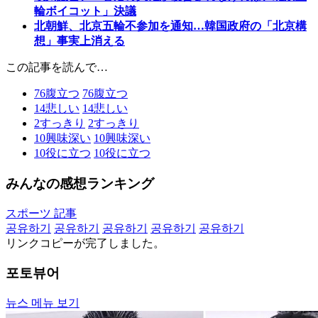
輪ボイコット」決議
北朝鮮、北京五輪不参加を通知…韓国政府の「北京構
想」事実上消える
この記事を読んで…
76
腹立つ
76
腹立つ
14
悲しい
14
悲しい
2
すっきり
2
すっきり
10
興味深い
10
興味深い
10
役に立つ
10
役に立つ
みんなの感想ランキング
スポーツ 記事
공유하기
공유하기
공유하기
공유하기
공유하기
リンクコピーが完了しました。
포토뷰어
뉴스 메뉴 보기