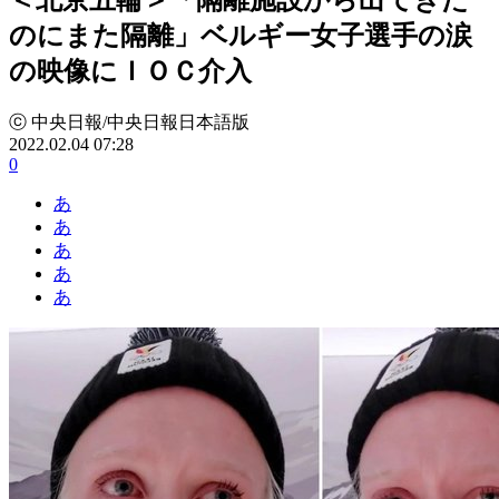
のにまた隔離」ベルギー女子選手の涙
の映像にＩＯＣ介入
ⓒ 中央日報/中央日報日本語版
2022.02.04 07:28
0
あ
あ
あ
あ
あ