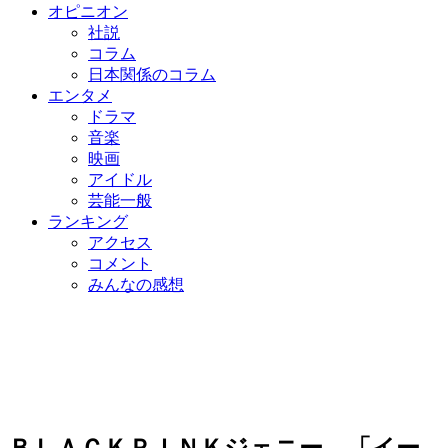
オピニオン
社説
コラム
日本関係のコラム
エンタメ
ドラマ
音楽
映画
アイドル
芸能一般
ランキング
アクセス
コメント
みんなの感想
ＢＬＡＣＫＰＩＮＫジェニー、「イー