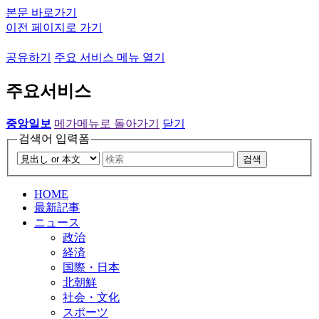
본문 바로가기
이전 페이지로 가기
공유하기
주요 서비스 메뉴 열기
주요서비스
중앙일보
메가메뉴로 돌아가기
닫기
검색어 입력폼
검색
HOME
最新記事
ニュース
政治
経済
国際・日本
北朝鮮
社会・文化
スポーツ