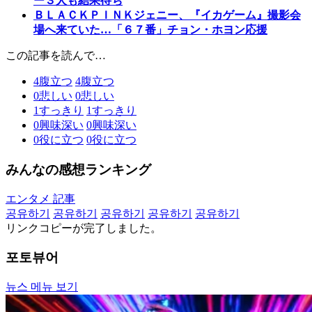
ー３人も結果待ち
ＢＬＡＣＫＰＩＮＫジェニー、『イカゲーム』撮影会
場へ来ていた…「６７番」チョン・ホヨン応援
この記事を読んで…
4
腹立つ
4
腹立つ
0
悲しい
0
悲しい
1
すっきり
1
すっきり
0
興味深い
0
興味深い
0
役に立つ
0
役に立つ
みんなの感想ランキング
エンタメ 記事
공유하기
공유하기
공유하기
공유하기
공유하기
リンクコピーが完了しました。
포토뷰어
뉴스 메뉴 보기