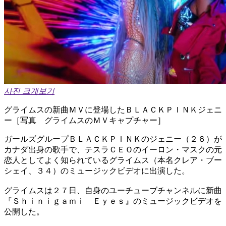
사진 크게보기
グライムスの新曲ＭＶに登場したＢＬＡＣＫＰＩＮＫジェニ
ー［写真 グライムスのＭＶキャプチャー］
ガールズグループＢＬＡＣＫＰＩＮＫのジェニー（２６）が
カナダ出身の歌手で、テスラＣＥＯのイーロン・マスクの元
恋人としてよく知られているグライムス（本名クレア・ブー
シェイ、３４）のミュージックビデオに出演した。
グライムスは２７日、自身のユーチューブチャンネルに新曲
『Ｓｈｉｎｉｇａｍｉ Ｅｙｅｓ』のミュージックビデオを
公開した。