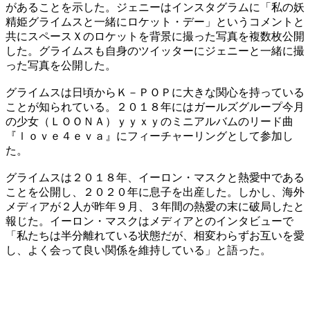
があることを示した。ジェニーはインスタグラムに「私の妖
精姫グライムスと一緒にロケット・デー」というコメントと
共にスペースＸのロケットを背景に撮った写真を複数枚公開
した。グライムスも自身のツイッターにジェニーと一緒に撮
った写真を公開した。
グライムスは日頃からＫ－ＰＯＰに大きな関心を持っている
ことが知られている。２０１８年にはガールズグループ今月
の少女（ＬＯＯＮＡ）ｙｙｘｙのミニアルバムのリード曲
『ｌｏｖｅ４ｅｖａ』にフィーチャーリングとして参加し
た。
グライムスは２０１８年、イーロン・マスクと熱愛中である
ことを公開し、２０２０年に息子を出産した。しかし、海外
メディアが２人が昨年９月、３年間の熱愛の末に破局したと
報じた。イーロン・マスクはメディアとのインタビューで
「私たちは半分離れている状態だが、相変わらずお互いを愛
し、よく会って良い関係を維持している」と語った。