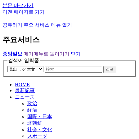
본문 바로가기
이전 페이지로 가기
공유하기
주요 서비스 메뉴 열기
주요서비스
중앙일보
메가메뉴로 돌아가기
닫기
검색어 입력폼
검색
HOME
最新記事
ニュース
政治
経済
国際・日本
北朝鮮
社会・文化
スポーツ