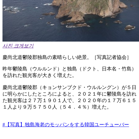
사진 크게보기
慶尚北道鬱陵郡独島の素晴らしい絶景。［写真記者協会］
昨年鬱陵島（ウルルンド）と独島（ドクト、日本名・竹島）
を訪れた観光客が大きく増えた。
慶尚北道鬱陵郡（キョンサンブクド・ウルルングン）が５日
に明らかにしたところによると、２０２１年に鬱陵島を訪れ
た観光客は２７万１９０１人で、２０２０年の１７万６１５
１人より９万５７５０人（５４．４％）増えた。
#【写真】独島海老のモッパンをする韓国ユーチューバー