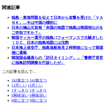
関連記事
独島・東海問題を伝えて日本から攻撃を受けた「ＶＡ
ＮＫ」…今は中国の標的に
日本の鳩山元首相「米国の地図で独島は韓国領なのを
ご存知ですか？」
韓国サッカー選手の独島パフォーマンスで大騒ぎした
ＩＯＣ、日本の独島地図には沈黙
日本海上保安庁、独島漁船発見２時間後になって韓国
側に通報
韓国国会議員らの「訪日タイミング」…「警察庁長官
に独島訪問調整を打診したが」
この記事を読んで…
242
腹立つ
242
腹立つ
11
悲しい
11
悲しい
1
すっきり
1
すっきり
0
興味深い
0
興味深い
0
役に立つ
0
役に立つ