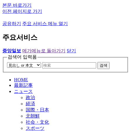
본문 바로가기
이전 페이지로 가기
공유하기
주요 서비스 메뉴 열기
주요서비스
중앙일보
메가메뉴로 돌아가기
닫기
검색어 입력폼
검색
HOME
最新記事
ニュース
政治
経済
国際・日本
北朝鮮
社会・文化
スポーツ