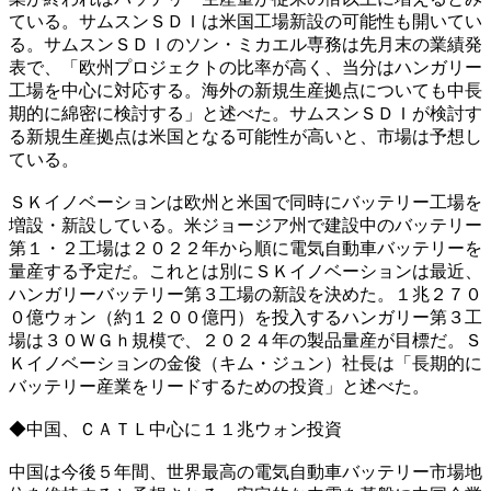
ている。サムスンＳＤＩは米国工場新設の可能性も開いてい
る。サムスンＳＤＩのソン・ミカエル専務は先月末の業績発
表で、「欧州プロジェクトの比率が高く、当分はハンガリー
工場を中心に対応する。海外の新規生産拠点についても中長
期的に綿密に検討する」と述べた。サムスンＳＤＩが検討す
る新規生産拠点は米国となる可能性が高いと、市場は予想し
ている。
ＳＫイノベーションは欧州と米国で同時にバッテリー工場を
増設・新設している。米ジョージア州で建設中のバッテリー
第１・２工場は２０２２年から順に電気自動車バッテリーを
量産する予定だ。これとは別にＳＫイノベーションは最近、
ハンガリーバッテリー第３工場の新設を決めた。１兆２７０
０億ウォン（約１２００億円）を投入するハンガリー第３工
場は３０ＷＧｈ規模で、２０２４年の製品量産が目標だ。Ｓ
Ｋイノベーションの金俊（キム・ジュン）社長は「長期的に
バッテリー産業をリードするための投資」と述べた。
◆中国、ＣＡＴＬ中心に１１兆ウォン投資
中国は今後５年間、世界最高の電気自動車バッテリー市場地