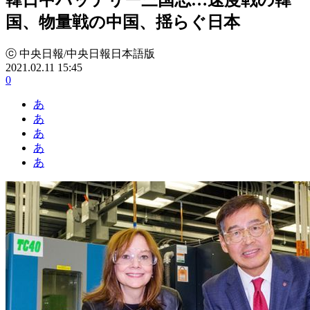
国、物量戦の中国、揺らぐ日本
ⓒ 中央日報/中央日報日本語版
2021.02.11 15:45
0
あ
あ
あ
あ
あ