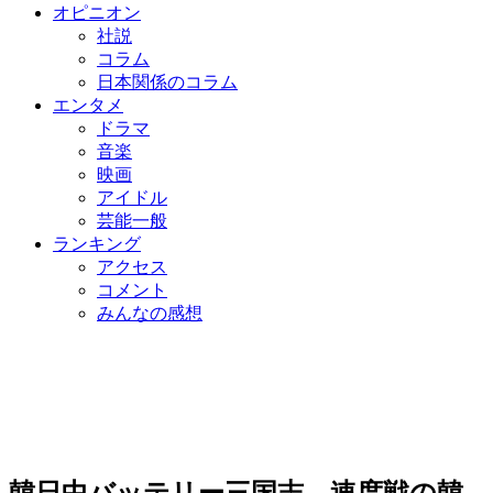
オピニオン
社説
コラム
日本関係のコラム
エンタメ
ドラマ
音楽
映画
アイドル
芸能一般
ランキング
アクセス
コメント
みんなの感想
韓日中バッテリー三国志…速度戦の韓