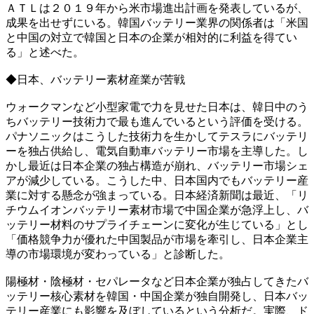
ＡＴＬは２０１９年から米市場進出計画を発表しているが、
成果を出せずにいる。韓国バッテリー業界の関係者は「米国
と中国の対立で韓国と日本の企業が相対的に利益を得てい
る」と述べた。
◆日本、バッテリー素材産業が苦戦
ウォークマンなど小型家電で力を見せた日本は、韓日中のう
ちバッテリー技術力で最も進んでいるという評価を受ける。
パナソニックはこうした技術力を生かしてテスラにバッテリ
ーを独占供給し、電気自動車バッテリー市場を主導した。し
かし最近は日本企業の独占構造が崩れ、バッテリー市場シェ
アが減少している。こうした中、日本国内でもバッテリー産
業に対する懸念が強まっている。日本経済新聞は最近、「リ
チウムイオンバッテリー素材市場で中国企業が急浮上し、バ
ッテリー材料のサプライチェーンに変化が生じている」とし
「価格競争力が優れた中国製品が市場を牽引し、日本企業主
導の市場環境が変わっている」と診断した。
陽極材・陰極材・セパレータなど日本企業が独占してきたバ
ッテリー核心素材を韓国・中国企業が独自開発し、日本バッ
テリー産業にも影響を及ぼしているという分析だ。実際、ド