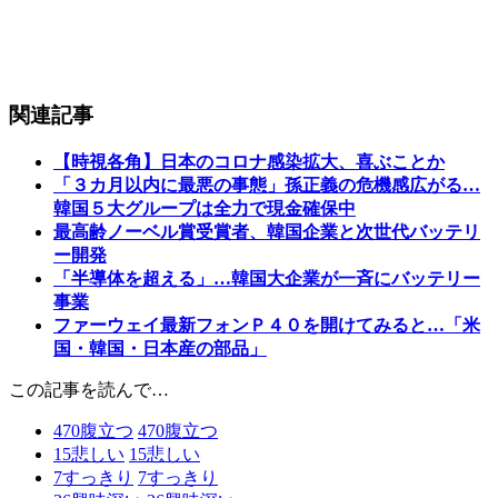
関連記事
【時視各角】日本のコロナ感染拡大、喜ぶことか
「３カ月以内に最悪の事態」孫正義の危機感広がる…
韓国５大グループは全力で現金確保中
最高齢ノーベル賞受賞者、韓国企業と次世代バッテリ
ー開発
「半導体を超える」…韓国大企業が一斉にバッテリー
事業
ファーウェイ最新フォンＰ４０を開けてみると…「米
国・韓国・日本産の部品」
この記事を読んで…
470
腹立つ
470
腹立つ
15
悲しい
15
悲しい
7
すっきり
7
すっきり