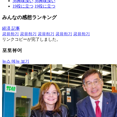
36
興味深い
36
興味深い
19
役に立つ
19
役に立つ
みんなの感想ランキング
経済 記事
공유하기
공유하기
공유하기
공유하기
공유하기
リンクコピーが完了しました。
포토뷰어
뉴스 메뉴 보기