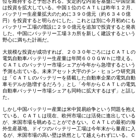
位を維持すると予想される。安定的な内需を基盤に中国企業
は投資を拡大している。中国１位のＣＡＴＬは昨年１２月、
バッテリー生産量拡大のために３９０億元（約６３４０億
円）を投資すると明らかにした。これとは別に今月初めにも
バッテリー工場の増設に２９０億元を追加で投資すると発表
した。中国にバッテリー工場３カ所を新しく建設するという
野心に満ちた計画だ。
大規模な投資が成功すれば、２０３０年ごろにはＣＡＴＬの
電気自動車バッテリー生産量は年間６００ＧＷｈに増える。
ＣＡＴＬのバッテリー市場シェアが今年から急増するという
予測も出ている。未来アセット大宇のチン・ヒョンウ研究員
は「ＣＡＴＬのバッテリーを搭載した自動車企業の電気自動
車モデルが急増するだろう」とし「今年からＣＡＴＬの電気
自動車バッテリー市場シェアも同時に拡大するはず」と話し
た。
しかし中国バッテリー産業は米中貿易紛争という問題を抱え
ている。ＣＡＴＬは現在、欧州市場には活発に進出している
が、米国市場を眺めることができない。ＣＡＴＬの最初の海
外生産基地、ドイツのバッテリー工場は今年末から量産に入
るが、米国市場の高い壁は依然として越えられずにいる。Ｃ