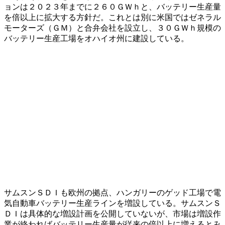
ョンは２０２３年までに２６０ＧＷｈと、バッテリー生産量
を倍以上に拡大する方針だ。これとは別に米国ではゼネラル
モーターズ（ＧＭ）と合弁会社を設立し、３０ＧＷｈ規模の
バッテリー生産工場をオハイオ州に建設している。
サムスンＳＤＩも欧州の拠点、ハンガリーのゲッド工場で電
気自動車バッテリー生産ラインを増設している。サムスンＳ
ＤＩは具体的な増設計画を公開していないが、市場は増設作
業が終わればバッテリー生産量が従来の倍以上に増えるとみ