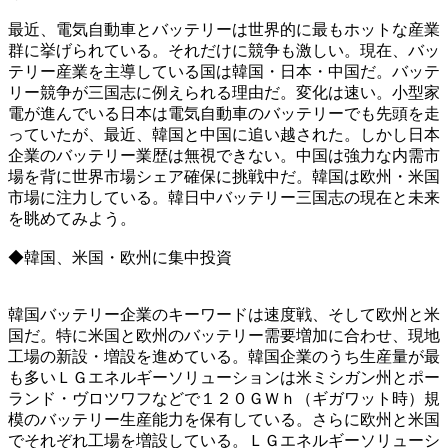
最近、電気自動車とバッテリーは世界的に最もホットな産業
群に挙げられている。それだけに競争も激しい。現在、バッ
テリー産業を主導している国は韓国・日本・中国だ。バッテ
リー競争が三国志に例えられる理由だ。変化は速い。小型家
電が進んでいる日本は電気自動車のバッテリーでも先頭を走
っていたが、最近、韓国と中国に追い越された。しかし日本
企業のバッテリー業歴は無視できない。中国は強力な内需市
場を背に世界市場シェア確保に挑戦中だ。韓国は欧州・米国
市場に注力している。韓日中バッテリー三国志の現在と未来
を眺めてみよう。
◆韓国、米国・欧州に集中投資
韓国バッテリー企業のキーワードは速度戦、そして欧州と米
国だ。特に米国と欧州のバッテリー需要増加に合わせ、現地
工場の新設・増設を進めている。韓国企業のうち生産量が最
も多いＬＧエネルギーソリューションは米ミシガン州とポー
ランド・ヴロツワフなどで１２０ＧＷｈ（ギガワット時）規
模のバッテリー生産能力を保有している。さらに欧州と米国
でそれぞれ工場を増設している。ＬＧエネルギーソリューシ