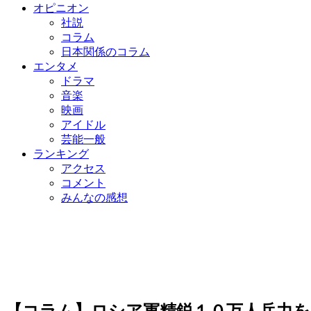
オピニオン
社説
コラム
日本関係のコラム
エンタメ
ドラマ
音楽
映画
アイドル
芸能一般
ランキング
アクセス
コメント
みんなの感想
【コラム】ロシア軍精鋭１０万人兵力を