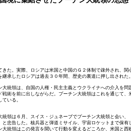
てきた。実際、ロシアは米国と中国のＧ２体制で疎外され、関
を継承したロシアは過去３０年間、歴史の裏道に押し出された
ン大統領は、自国の人権・民主主義とウクライナへの介入を問
ド戦術を前に出しながらだ。プーチン大統領はこれを通じて、
している。
大統領は６月、スイス・ジュネーブでプーチン大統領と会い、
」と忠告した。核兵器と弾道ミサイル、宇宙ロケットまで保有
ン大統領はこの発言を聞いて行動を変えるどころか、米国と西