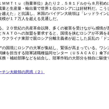
１ＭＭＴｔｕ（熱量単位）あたり２．５８１ドルから８月初め
蔵量と生産量・輸出量で世界１位のロシアには好材料だ。こう
を越えた」と抗議し、米国のバイデン大統領は「レッドライン
規模が１７万人を超える見通しだ。
る。２０世紀の共産革命以降、多くの被害を受けながら感情が
とＮＡＴＯへの加盟を要求すると、国境を挟むロシアが不満を
。ウクライナ東部で親ロシア分離主義者が起こした反乱の「ド
アの国境にロシアの大軍が集結し、緊張が高まっている。ワシ
訓練を担当する陸軍諸職種協同センター（ＵＳＡＣＡＣ）傘下
医務・補給部隊などを結合し、陸軍作戦の大部分を独自に駆使
ーチン大統領の思惑（２）