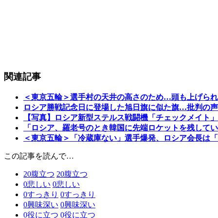
関連記事
＜東京五輪＞選手村の天井の高さのため…頭も上げられ
ロシア勝戦記念日に登場した旭日旗に似た旗…批判の声
【写真】ロシア新型ステルス戦闘機「チェックメイト」
「ロシア、羅老号のとき韓国に先端ロケットを残してい
＜東京五輪＞「冷蔵庫ない」選手爆発、ロシア会長は「
この記事を読んで…
20
腹立つ
20
腹立つ
0
悲しい
0
悲しい
0
すっきり
0
すっきり
0
興味深い
0
興味深い
0
役に立つ
0
役に立つ