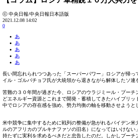
ⓒ 中央日報/中央日報日本語版
2021.12.08 14:02
0
あ
あ
あ
あ
あ
長い間忘れられつつあった「スーパーパワー」ロシアが帰っ
イル・ゴルバチョフ氏が大統領から退きながら解体したソ連
苦難の３０年間が過ぎた今、ロシアのウラジミール・プーチ
どエネルギー資源とこれまで開発・蓄積してきたハイブリッ
中でロシアの存在感を強め、勢力均衡の軸を移動させようと
米中競争に集中するために戦列の整備が急がれるバイデン米
ルのアフリカのブルキナファソの旧名）になってはいけない
持たずに実利を求めるべきだと忠告したのだ。しかしプーチ