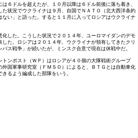
には６ドルを超えたが、１０月以降は６ドル前後に落ち着き、
した状況でウクライナは９月、自国でＮＡＴＯ（北大西洋条約
はない」と語った。すると１１月に入ってロシアはウクライナ
悪化した。こうした状況で２０１４年、ユーロマイダンのデモ
表した。ロシアは２０１４年、ウクライナが領有してきたクリ
ンバス戦争」が続いたが、ミンスク合意で現在は休戦中だ。
ントンポスト（ＷＰ）はロシアが４０個の大隊戦術グループ
の外国軍事研究室（ＦＭＳＯ）によると、ＢＴＧとは自動車化
できるよう編成した部隊をいう。