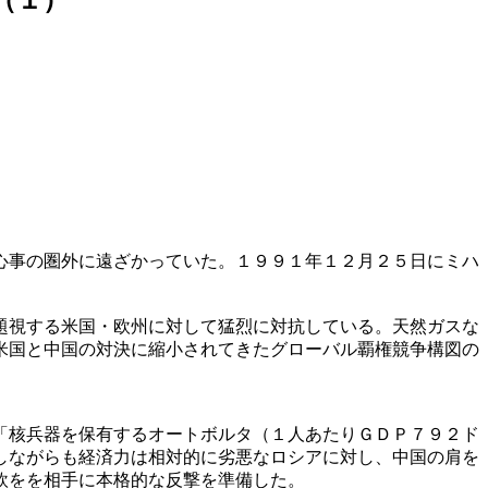
心事の圏外に遠ざかっていた。１９９１年１２月２５日にミハ
。
題視する米国・欧州に対して猛烈に対抗している。天然ガスな
米国と中国の対決に縮小されてきたグローバル覇権競争構図の
「核兵器を保有するオートボルタ（１人あたりＧＤＰ７９２ド
しながらも経済力は相対的に劣悪なロシアに対し、中国の肩を
欧をを相手に本格的な反撃を準備した。