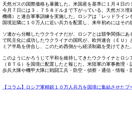
天然ガスの国際価格も暴騰した。米国産を基準に１月４日の
今月７日には３．７５８ドルまで下がっている。天然ガス埋
機構）と連合軍事訓練を実施した。ロシアは「レッドライン
国境近隣に１０万人に近い兵力を配置し、来年初めにはその
ソ連から分離したウクライナだが、ロシアとは競争関係にあ
で民主化に成功したウクライナの国民が、欧州連合（ＥＵ）
ミア半島を併合し、このため西側から経済制裁を受けてきた
このようにかろうじて平和を維持してきたウクライナとロシ
（ＢＴＧ）を国境に配置したと報じた。米陸軍の軍事教理・
歩兵大隊や機甲大隊に戦闘工兵・防空・偵察・通信・情報・
【コラム】ロシア軍精鋭１０万人兵力を国境に集結させたプ