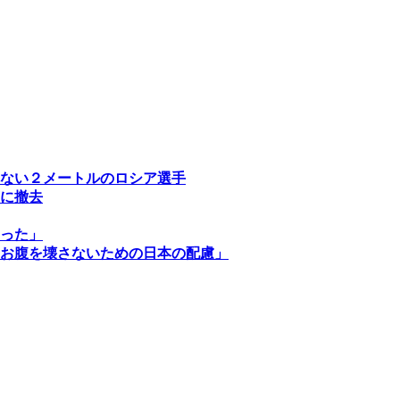
ない２メートルのロシア選手
に撤去
った」
お腹を壊さないための日本の配慮」