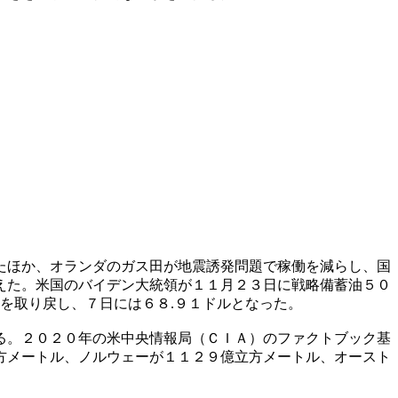
たほか、オランダのガス田が地震誘発問題で稼働を減らし、国
えた。米国のバイデン大統領が１１月２３日に戦略備蓄油５０
を取り戻し、７日には６８.９１ドルとなった。
る。２０２０年の米中央情報局（ＣＩＡ）のファクトブック基
方メートル、ノルウェーが１１２９億立方メートル、オースト