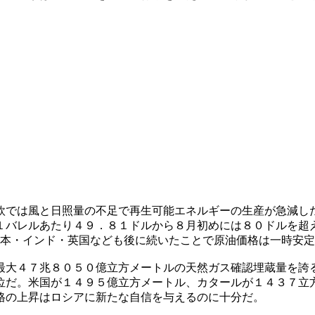
欧では風と日照量の不足で再生可能エネルギーの生産が急減し
１バレルあたり４９．８１ドルから８月初めには８０ドルを超
日本・インド・英国なども後に続いたことで原油価格は一時安定
最大４７兆８０５０億立方メートルの天然ガス確認埋蔵量を誇
位だ。米国が１４９５億立方メートル、カタールが１４３７立
格の上昇はロシアに新たな自信を与えるのに十分だ。