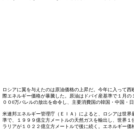
ロシアに翼を与えたのは原油価格の上昇だ。今年に入って西
際エネルギー価格が暴騰した。原油はドバイ産基準で１月の
００0万バレルの放出を命令し、主要消費国の韓国・中国・
米連邦エネルギー管理庁（ＥＩＡ）によると、ロシアは世界
準で、１９９９億立方メートルの天然ガスを輸出し、世界１
ラリアが１０２２億立方メートルで後に続く。エネルギー価