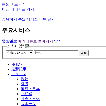
본문 바로가기
이전 페이지로 가기
공유하기
주요 서비스 메뉴 열기
주요서비스
중앙일보
메가메뉴로 돌아가기
닫기
검색어 입력폼
검색
HOME
最新記事
ニュース
政治
経済
国際・日本
北朝鮮
社会・文化
スポーツ