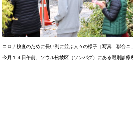
コロナ検査のために長い列に並ぶ人々の様子［写真 聯合ニ
今月１４日午前、ソウル松坡区（ソンパグ）にある選別診療