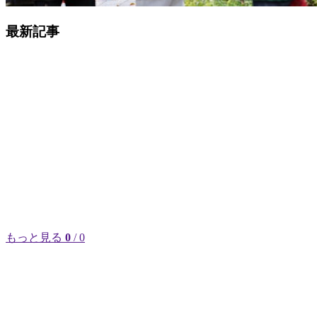
最新記事
もっと見る
0
/ 0