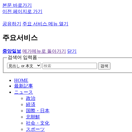
본문 바로가기
이전 페이지로 가기
공유하기
주요 서비스 메뉴 열기
주요서비스
중앙일보
메가메뉴로 돌아가기
닫기
검색어 입력폼
검색
HOME
最新記事
ニュース
政治
経済
国際・日本
北朝鮮
社会・文化
スポーツ