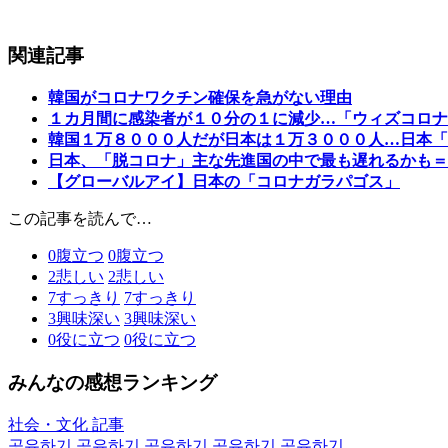
関連記事
韓国がコロナワクチン確保を急がない理由
１カ月間に感染者が１０分の１に減少…「ウィズコロナ
韓国１万８０００人だが日本は１万３０００人…日本「
日本、「脱コロナ」主な先進国の中で最も遅れるかも＝
【グローバルアイ】日本の「コロナガラパゴス」
この記事を読んで…
0
腹立つ
0
腹立つ
2
悲しい
2
悲しい
7
すっきり
7
すっきり
3
興味深い
3
興味深い
0
役に立つ
0
役に立つ
みんなの感想ランキング
社会・文化 記事
공유하기
공유하기
공유하기
공유하기
공유하기