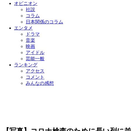
オピニオン
社説
コラム
日本関係のコラム
エンタメ
ドラマ
音楽
映画
アイドル
芸能一般
ランキング
アクセス
コメント
みんなの感想
【写真】コロナ検査のために長い列に