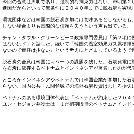
今回の合意は声明であり、強制的な拘束力はない。声明第２
進国だからといって無条件に２０４０年までに脱石炭を実現
環境団体などは韓国の脱石炭参加には意味あるとしながらも
しない場合よりも国際的な信頼を失うという声も出ている。
チャン・ダウル・グリーンピース政策専門委員は「第２項に
はないはず」と話した。続いて「韓国の温室効果ガス累積排
ないので責任は少ない』という考えにとどまっているようで
脱石炭の合意は韓国にもう一つの課題を残した。石炭発電に
を石炭に依存するベトナムとインドネシアが署名したのが代
ところがインドネシアやベトナムでは韓国企業が参加した石
らない。国内公共・民間領域での海外石炭投資はむしろ損失
ベトナムのある環境団体代表は「ベトナムが約束した２０４
ユン・セジョン弁護士は「まだ初期段階のベトナムとインド