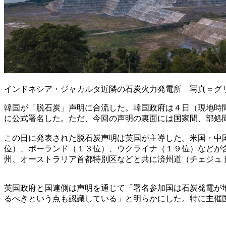
インドネシア・ジャカルタ近隣の石炭火力発電所 写真＝グ
韓国が「脱石炭」声明に合流した。韓国政府は４日（現地時
に公式署名した。ただ、今回の声明の裏面には国家間、部処
この日に発表された脱石炭声明は英国が主導した。米国・中
位）、ポーランド（１３位）、ウクライナ（１９位）などが
州、オーストラリア首都特別区などと共に済州道（チェジュ
英国政府と国連側は声明を通じて「署名参加国は石炭発電が
るべきという点も認識している」と明らかにした。特に主催