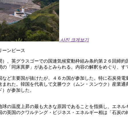
사진 크게보기
リーンピース
間）、英グラスゴーでの国連気候変動枠組み条約第２６回締約
間の「同床異夢」があるとみられる。内容の解釈をめぐり、す
国など主要国が抜けたが、４６カ国が参加した。特に石炭発電
含まれた。韓国を代表して文勝ウク（ムン・スンウク）産業通
ド）が参加した。
地球の温度上昇の最も大きな原因であることを指摘し、エネル
国の英国のクワルテング・ビジネス・エネルギー相は「石炭の