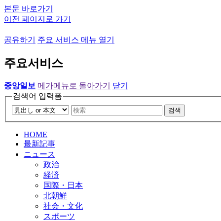
본문 바로가기
이전 페이지로 가기
공유하기
주요 서비스 메뉴 열기
주요서비스
중앙일보
메가메뉴로 돌아가기
닫기
검색어 입력폼
검색
HOME
最新記事
ニュース
政治
経済
国際・日本
北朝鮮
社会・文化
スポーツ