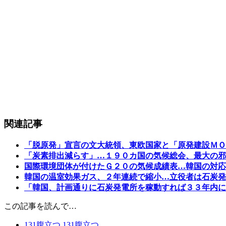
関連記事
「脱原発」宣言の文大統領、東欧国家と「原発建設ＭＯ
「炭素排出減らす」…１９０カ国の気候総会、最大の邪
国際環境団体が付けたＧ２０の気候成績表…韓国の対応
韓国の温室効果ガス、２年連続で縮小…立役者は石炭発
「韓国、計画通りに石炭発電所を稼動すれば３３年内に
この記事を読んで…
131
腹立つ
131
腹立つ