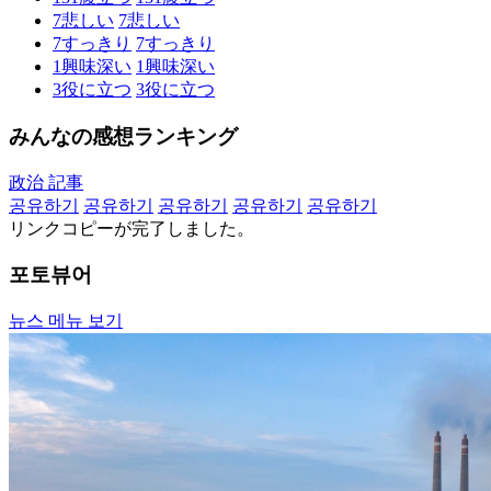
7
悲しい
7
悲しい
7
すっきり
7
すっきり
1
興味深い
1
興味深い
3
役に立つ
3
役に立つ
みんなの感想ランキング
政治 記事
공유하기
공유하기
공유하기
공유하기
공유하기
リンクコピーが完了しました。
포토뷰어
뉴스 메뉴 보기