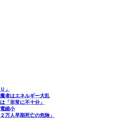
Ｕ」
魔者はエネルギー大乱
は「非常に不十分」
電縮小
２万人早期死亡の危険」