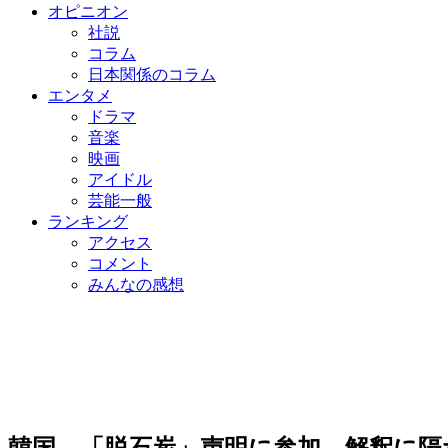
オピニオン
社説
コラム
日本関係のコラム
エンタメ
ドラマ
音楽
映画
アイドル
芸能一般
ランキング
アクセス
コメント
みんなの感想
韓国、「脱石炭」声明に参加…解釈に隔