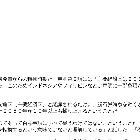
炭発電からの転換時期だ。声明第２項には「主要経済国は２０
た。このためインドネシアやフィリピンなどは声明に一部条項
先進国（主要経済国）と認識されるだけに、脱石炭時点を遅く
た２０５０年が１０年以上も操り上げるということだ。
のであって合意事項にすべて従うわけではない、ということだ
を転換するという意味ではないと理解している」と話した。「