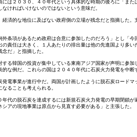
項には２０３０、４０年代という具体的な時期の後ろに「また
しなければいけないのではないという意味だ。
、経済的な地位に及ばない政府側の立場が残念だと指摘した。
例外条項があるため政府は合意に参加したのだろう」とし「今
出の責任は大きく、１人あたりの排出量は他の先進国より多い
残念だ」と指摘した。
対する韓国の投資が集中している東南アジア国家が声明に参加
表的な例だ。これらの国は２０４０年代に石炭火力発電を中断
炭発電事業が進行中だ。両国が計画したように脱石炭ロードマ
になることも考えられる。
０年代の脱石炭を達成するには新規石炭火力発電の早期閉鎖が
ネシアの現地事業は原点から見直す必要がある」と主張した。