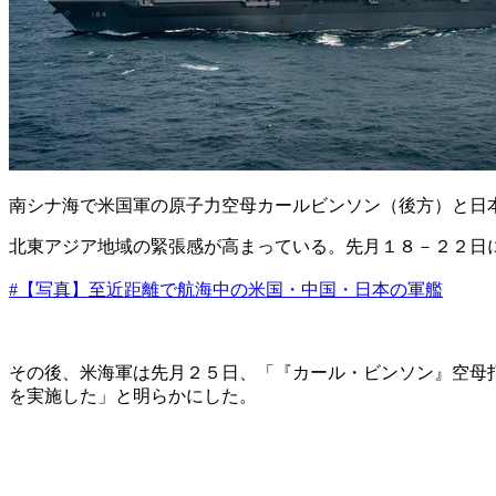
南シナ海で米国軍の原子力空母カールビンソン（後方）と日
北東アジア地域の緊張感が高まっている。先月１８－２２日
#【写真】至近距離で航海中の米国・中国・日本の軍艦
その後、米海軍は先月２５日、「『カール・ビンソン』空母
を実施した」と明らかにした。