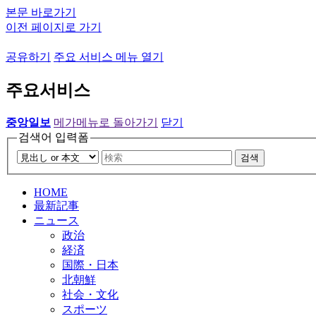
본문 바로가기
이전 페이지로 가기
공유하기
주요 서비스 메뉴 열기
주요서비스
중앙일보
메가메뉴로 돌아가기
닫기
검색어 입력폼
검색
HOME
最新記事
ニュース
政治
経済
国際・日本
北朝鮮
社会・文化
スポーツ