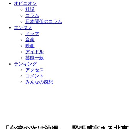
オピニオン
社説
コラム
日本関係のコラム
エンタメ
ドラマ
音楽
映画
アイドル
芸能一般
ランキング
アクセス
コメント
みんなの感想
「台湾の次は沖縄」…緊張感高まる北東