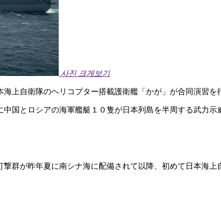
사진 크게보기
本海上自衛隊のヘリコプター搭載護衛艦「かが」が合同演習を
に中国とロシアの海軍艦艇１０隻が日本列島を半周する武力示
打撃群が昨年夏に南シナ海に配備されて以降、初めて日本海上