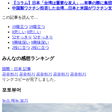
【コラム】日本「台湾は重要な友人」…有事の際に集団
中国製ワクチン拒否した台湾…日本と米国がワクチン支
この記事を読んで…
19
腹立つ
19
腹立つ
0
悲しい
0
悲しい
52
すっきり
52
すっきり
9
興味深い
9
興味深い
2
役に立つ
2
役に立つ
みんなの感想ランキング
国際・日本 記事
공유하기
공유하기
공유하기
공유하기
공유하기
リンクコピーが完了しました。
포토뷰어
뉴스 메뉴 보기