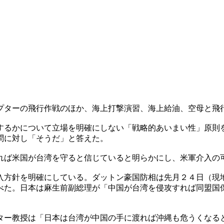
プターの飛行作戦のほか、海上打撃演習、海上給油、空母と飛
するかについて立場を明確にしない「戦略的あいまい性」原則
問に対し「そうだ」と答えた。
れば米国が台湾を守ると信じていると明らかにし、米軍介入の
入方針を明確にしている。ダットン豪国防相は先月２４日（現
べた。日本は麻生前副総理が「中国が台湾を侵攻すれば同盟国
ター教授は「日本は台湾が中国の手に渡れば沖縄も危うくなる