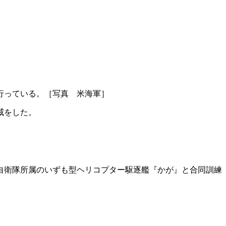
行っている。［写真 米海軍］
威をした。
自衛隊所属のいずも型ヘリコプター駆逐艦『かが』と合同訓練