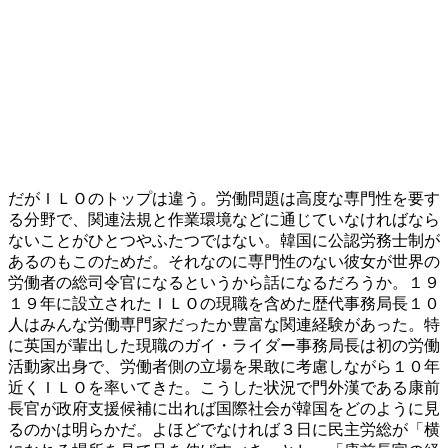
だがＩＬＯのトップは違う。労働問題は高度な専門性を要す
る分野で、関連法規と作業環境などに通じていなければなら
ないことがひとつやふたつではない。韓国に公認労務士制が
あるのもこのためだ。それなのに専門性のない彼女が世界の
労働者の総司令官になるというから話になるだろうか。１９
１９年に設立されたＩＬＯの現職を含めた歴代事務局長１０
人はみんな労働専門家だったか豊富な関連経験があった。特
に英国が輩出した現職のガイ・ライダー事務局長は初の労働
活動家出身で、労働者側の立場を果敢に考慮しながら１０年
近くＩＬＯを率いてきた。こうした状況で門外漢である康前
長官が政府支援候補に出れば国際社会が韓国をどのように見
るのかは明らかだ。よほどでなければ３日に民主労総が「横