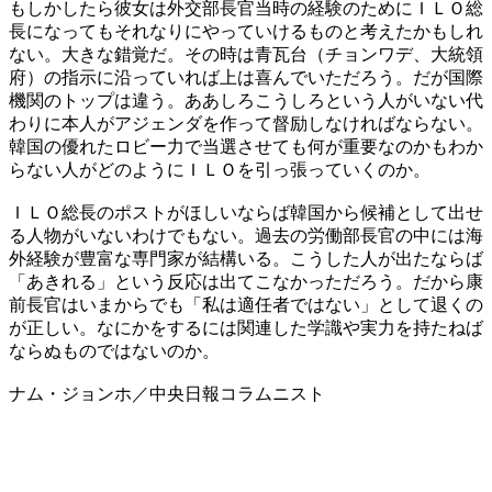
もしかしたら彼女は外交部長官当時の経験のためにＩＬＯ総
長になってもそれなりにやっていけるものと考えたかもしれ
ない。大きな錯覚だ。その時は青瓦台（チョンワデ、大統領
府）の指示に沿っていれば上は喜んでいただろう。だが国際
機関のトップは違う。ああしろこうしろという人がいない代
わりに本人がアジェンダを作って督励しなければならない。
韓国の優れたロビー力で当選させても何が重要なのかもわか
らない人がどのようにＩＬＯを引っ張っていくのか。
ＩＬＯ総長のポストがほしいならば韓国から候補として出せ
る人物がいないわけでもない。過去の労働部長官の中には海
外経験が豊富な専門家が結構いる。こうした人が出たならば
「あきれる」という反応は出てこなかっただろう。だから康
前長官はいまからでも「私は適任者ではない」として退くの
が正しい。なにかをするには関連した学識や実力を持たねば
ならぬものではないのか。
ナム・ジョンホ／中央日報コラムニスト