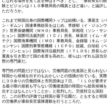
になれる場所を見て足を伸ばすべき」とし、「康前長官の経
験とビジョンはＩＬＯ事務局長の職責とほど遠い」と論評し
ただろうか。
これまで韓国出身の国際機関トップは結構いる。潘基文（パ
ン・ギムン）国連事務総長をはじめ、李鍾郁（イ・ジョンウ
ク）世界保健機関（ＷＨＯ）事務局長、宋相現（ソン・サン
ヒョン）国際司法裁判所（ＩＣＪ）所長、林基沢（イム・ギ
テク）国際海事機関（ＩＭＯ）事務局長、金鍾陽（キム・ジ
ョンヤン）国際刑事警察機構（ＩＣＰＯ）総裁、白珍鉉（ペ
ク・ジンヒョン）国際海洋法裁判所（ＩＴＬＯＳ）所長らが
重責を引き受けて国の名誉を高めた。彼らはいずれも該当分
野の専門家だ。
専門性の問題だけではない。労働問題の先進国と見られない
韓国から候補を出すのもおかしいとの指摘が出ている。実際
に３０余りの労働団体と市民団体は７日、「ＩＬＯが要求す
る最小限の規範も守らない労働後進国の韓国から総長候補を
出すとはなんということか」と批判した。労使対立も深刻
だ。この分野の評価では韓国が最下位圏だ。ともすると韓国
の労働界が康前長官退陣運動を行うところだ。