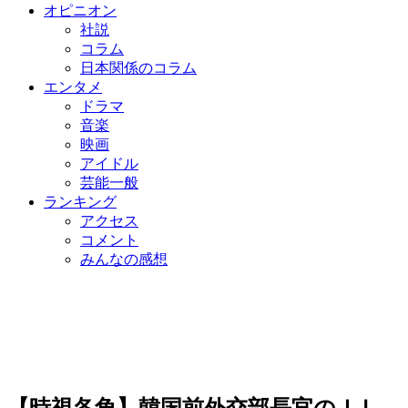
オピニオン
社説
コラム
日本関係のコラム
エンタメ
ドラマ
音楽
映画
アイドル
芸能一般
ランキング
アクセス
コメント
みんなの感想
【時視各角】韓国前外交部長官のＩＬ