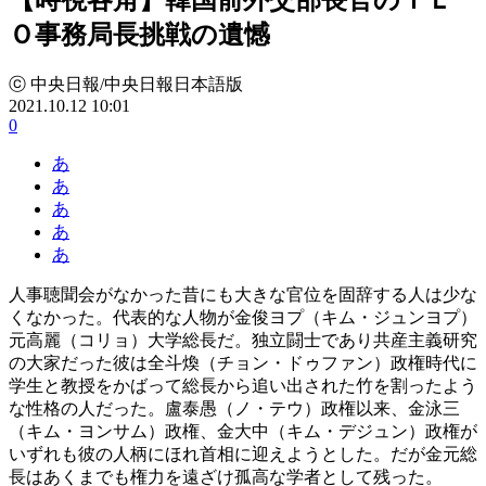
Ｏ事務局長挑戦の遺憾
ⓒ 中央日報/中央日報日本語版
2021.10.12 10:01
0
あ
あ
あ
あ
あ
人事聴聞会がなかった昔にも大きな官位を固辞する人は少な
くなかった。代表的な人物が金俊ヨプ（キム・ジュンヨプ）
元高麗（コリョ）大学総長だ。独立闘士であり共産主義研究
の大家だった彼は全斗煥（チョン・ドゥファン）政権時代に
学生と教授をかばって総長から追い出された竹を割ったよう
な性格の人だった。盧泰愚（ノ・テウ）政権以来、金泳三
（キム・ヨンサム）政権、金大中（キム・デジュン）政権が
いずれも彼の人柄にほれ首相に迎えようとした。だが金元総
長はあくまでも権力を遠ざけ孤高な学者として残った。