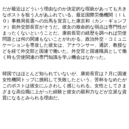
だが最近はどういう理由なのか決定的な瑕疵があっても大き
なポストを狙う人があふれている。最近国際労働機関（ＩＬ
Ｏ）事務局長選への出馬を宣言した康京和（カン・ギョンフ
ァ）前外交部長官がそうだ。彼女の致命的な弱点は専門性が
まったくないということだ。康前長官の経歴を調べれば労使
問題とは何の関連もないことがわかる。政治外交・コミュニ
ケーションを専攻した彼女は、アナウンサー、通訳、教授な
どを経て外交部と国連で働いた。外交官と国連職員として働
く時も労使関連の専門知識を学ぶ機会はなかった。
韓国ではほとんど知られていないが、康前長官は７月に国連
女性機関トップに挑戦して失敗したという。苦杯をなめたが
このポストは彼女にふさわしく感じられる。女性としてさま
ざまな高位職に上がった経験と彼女の親和力などが立派な資
質になるとみられる理由だ。