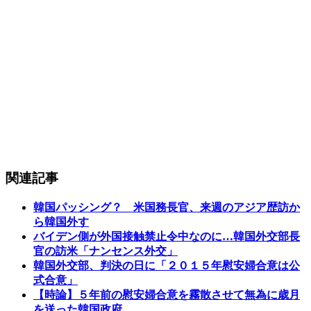
関連記事
韓国パッシング？ 米国務長官、来週のアジア歴訪か
ら韓国外す
バイデン側が外国接触禁止令中なのに…韓国外交部長
官の訪米「ナンセンス外交」
韓国外交部、判決の日に「２０１５年慰安婦合意は公
式合意」
【時論】５年前の慰安婦合意を霧散させて無為に歳月
を送った韓国政府