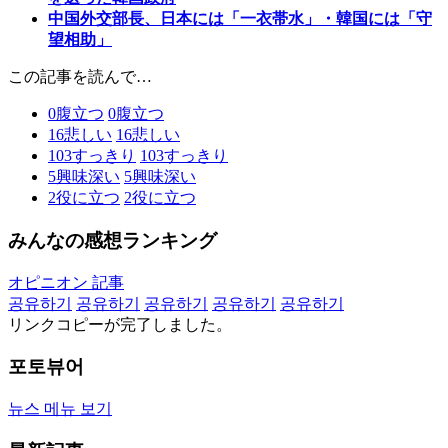
中国外交部長、日本には「一衣帯水」・韓国には「守
望相助」
この記事を読んで…
0
腹立つ
0
腹立つ
16
悲しい
16
悲しい
103
すっきり
103
すっきり
5
興味深い
5
興味深い
2
役に立つ
2
役に立つ
みんなの感想ランキング
オピニオン 記事
공유하기
공유하기
공유하기
공유하기
공유하기
リンクコピーが完了しました。
포토뷰어
뉴스 메뉴 보기