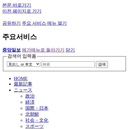
본문 바로가기
이전 페이지로 가기
공유하기
주요 서비스 메뉴 열기
주요서비스
중앙일보
메가메뉴로 돌아가기
닫기
검색어 입력폼
검색
HOME
最新記事
ニュース
政治
経済
国際・日本
北朝鮮
社会・文化
スポーツ