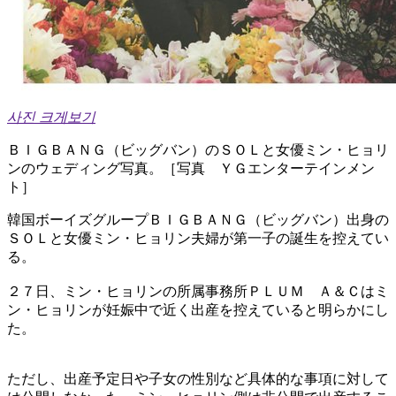
사진 크게보기
ＢＩＧＢＡＮＧ（ビッグバン）のＳＯＬと女優ミン・ヒョリ
ンのウェディング写真。［写真 ＹＧエンターテインメン
ト］
韓国ボーイズグループＢＩＧＢＡＮＧ（ビッグバン）出身の
ＳＯＬと女優ミン・ヒョリン夫婦が第一子の誕生を控えてい
る。
２７日、ミン・ヒョリンの所属事務所ＰＬＵＭ Ａ＆Ｃはミ
ン・ヒョリンが妊娠中で近く出産を控えていると明らかにし
た。
ただし、出産予定日や子女の性別など具体的な事項に対して