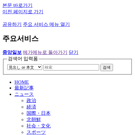
본문 바로가기
이전 페이지로 가기
공유하기
주요 서비스 메뉴 열기
주요서비스
중앙일보
메가메뉴로 돌아가기
닫기
검색어 입력폼
검색
HOME
最新記事
ニュース
政治
経済
国際・日本
北朝鮮
社会・文化
スポーツ