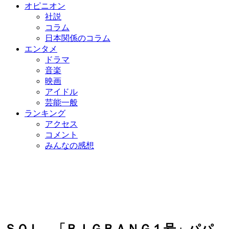
オピニオン
社説
コラム
日本関係のコラム
エンタメ
ドラマ
音楽
映画
アイドル
芸能一般
ランキング
アクセス
コメント
みんなの感想
ＳＯＬ、「ＢＩＧＢＡＮＧ１号」パパ