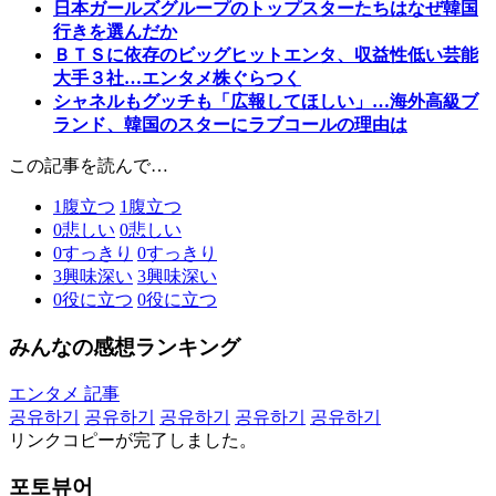
日本ガールズグループのトップスターたちはなぜ韓国
行きを選んだか
ＢＴＳに依存のビッグヒットエンタ、収益性低い芸能
大手３社…エンタメ株ぐらつく
シャネルもグッチも「広報してほしい」…海外高級ブ
ランド、韓国のスターにラブコールの理由は
この記事を読んで…
1
腹立つ
1
腹立つ
0
悲しい
0
悲しい
0
すっきり
0
すっきり
3
興味深い
3
興味深い
0
役に立つ
0
役に立つ
みんなの感想ランキング
エンタメ 記事
공유하기
공유하기
공유하기
공유하기
공유하기
リンクコピーが完了しました。
포토뷰어