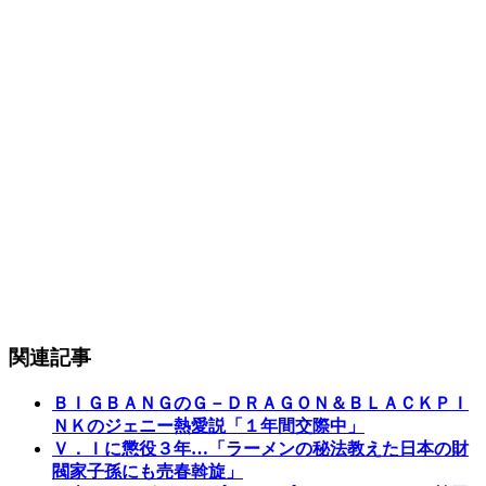
関連記事
ＢＩＧＢＡＮＧのＧ－ＤＲＡＧＯＮ＆ＢＬＡＣＫＰＩ
ＮＫのジェニー熱愛説「１年間交際中」
Ｖ．Ｉに懲役３年…「ラーメンの秘法教えた日本の財
閥家子孫にも売春斡旋」